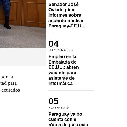
Senador José 
Oviedo pide 
informes sobre 
acuerdo nuclear 
Paraguay-EE.UU.
04
NACIONALES
Empleo en la 
Embajada de 
EE.UU.: abren 
vacante para 
 Lorena
asistente de 
rtad para
informática
, acusados
05
ECONOMÍA
Paraguay ya no 
cuenta con el 
rótulo de país más 