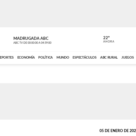
22º
MADRUGADA ABC
MADRUGAD
AHORA
ABC TV
DE
00:00:00
A
04:59:00
ABC CARDINAL 
EPORTES
ECONOMÍA
POLÍTICA
MUNDO
ESPECTÁCULOS
ABC RURAL
JUEGOS
05 DE ENERO DE 2022