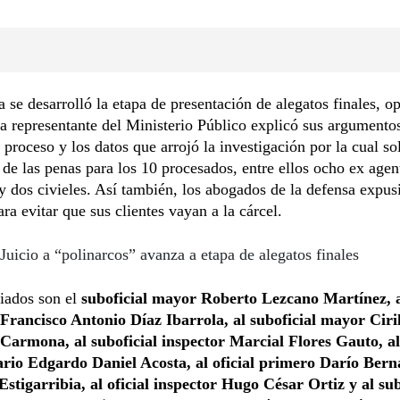
a se desarrolló la etapa de presentación de alegatos finales, o
la representante del Ministerio Público explicó sus argumento
l proceso y los datos que arrojó la investigación por la cual sol
 de las penas para los 10 procesados, entre ellos ocho ex agen
 y dos civieles. Así también, los abogados de la defensa expus
ara evitar que sus clientes vayan a la cárcel.
Juicio a “polinarcos” avanza a etapa de alegatos finales
iados son el
suboficial mayor Roberto Lezcano Martínez, al
 Francisco Antonio Díaz Ibarrola, al suboficial mayor Ciri
Carmona, al suboficial inspector Marcial Flores Gauto, al
rio Edgardo Daniel Acosta, al oficial primero Darío Ber
stigarribia, al oficial inspector Hugo César Ortiz y al sub