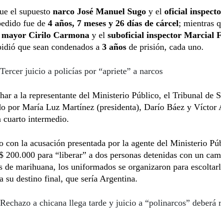
que el supuesto
narco José Manuel Sugo
y el
oficial inspec
 pedido fue de
4 años, 7 meses y 26 días de cárcel
; mientras q
l mayor Cirilo Carmona
y el
suboficial inspector Marcial F
idió que sean condenados a
3 años
de prisión, cada uno.
Tercer juicio a policías por “apriete” a narcos
har a la representante del Ministerio Público, el Tribunal de 
 por María Luz Martínez (presidenta), Darío Báez y Víctor A
 cuarto intermedio.
 con la acusación presentada por la agente del Ministerio Púb
$ 200.000 para “liberar” a dos personas detenidas con un ca
s de marihuana, los uniformados se organizaron para escoltarl
a su destino final, que sería Argentina.
Rechazo a chicana llega tarde y juicio a “polinarcos” deberá r