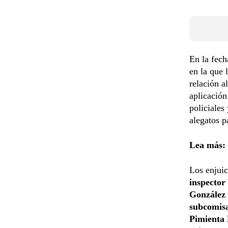
En la fech
en la que 
relación a
aplicación
policiales
alegatos p
Lea más:
Los enjuic
inspector
González 
subcomisa
Pimienta E