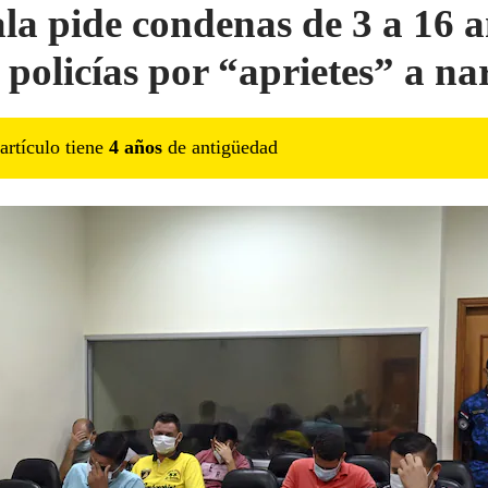
ala pide condenas de 3 a 16 
 policías por “aprietes” a na
artículo tiene
4
año
s
de antigüedad