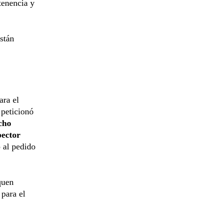
 tenencia y
stán
ara el
a
peticionó
cho
pector
 al pedido
quen
para el