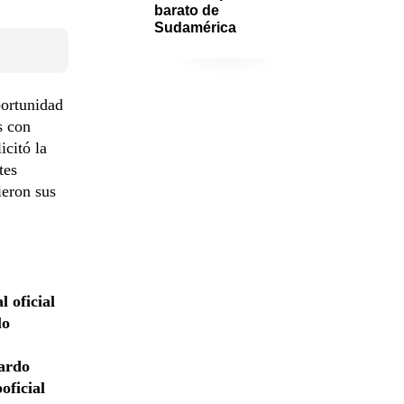
barato de 
Sudamérica
portunidad
s con
icitó la
tes
ieron sus
 oficial
lo
nardo
oficial