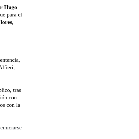
tor Hugo
ue para el
lores,
Sentencia,
lfieri,
lico, tras
mión con
os con la
einiciarse