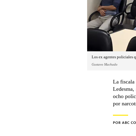
Los ex agentes policiales q
Gustavo Machado
La fiscala
Ledesma, s
ocho polic
por narcot
POR
ABC C