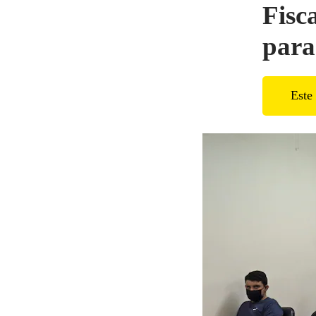
Fisc
para
Este 