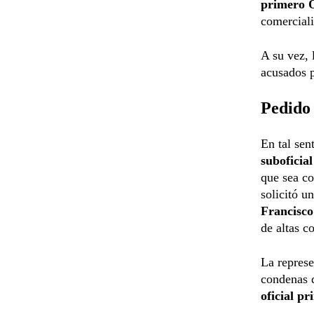
primero 
comercial
A su vez, 
acusados p
Pedido
En tal sen
suboficia
que sea c
solicitó u
Francisco
de altas c
La represe
condenas
oficial p