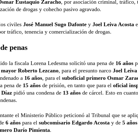
Osmar Eustaquio Zaracho
, por asociación criminal, tráfico,
ización de drogas y cohecho pasivo agravado.
los civiles
José Manuel Sugo Dafonte
y
Joel Leiva Acosta
e
or tráfico, tenencia y comercialización de drogas.
 de penas
tido la fiscala Lorena Ledesma solicitó una pena de
16 años
p
l mayor Roberto Lezcano
, para el presunto narco
Joel Leiv
ondenado a
16 años
, para el
suboficial primero Osmar Zara
na pena de
15 años
de prisión, en tanto que para el
oficial ins
 Díaz
pidió una condena de
13 años
de cárcel. Esto en cuanto
ondenas.
ntante el Ministerio Público peticionó al Tribunal que se apli
 de
6 años
para el
subcomisario Edgardo Acosta
y de
5 años
rimero Darío Pimienta
.