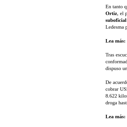
En tanto 
Ortiz
, el
suboficia
Ledesma p
Lea más:
Tras escuc
conformado
dispuso un
De acuerdo
cobrar US
8.622 kilo
droga hast
Lea más: