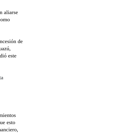
 aliarse
 como
oncesión de
uazú,
dió este
ta
imientos
ue esto
nanciero,