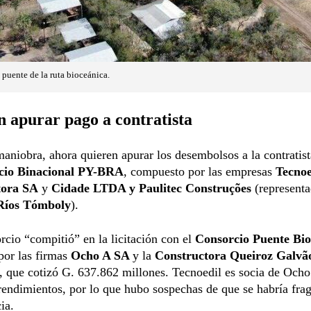
 puente de la ruta bioceánica.
 apurar pago a contratista
maniobra, ahora quieren apurar los desembolsos a la contratist
cio Binacional PY-BRA
, compuesto por las empresas
Tecnoe
tora SA
y
Cidade LTDA y Paulitec Construções
(represent
Ríos Tómboly
).
rcio “compitió” en la licitación con el
Consorcio Puente Bio
por las firmas
Ocho A SA
y la
Constructora Queiroz Galv
), que cotizó G. 637.862 millones. Tecnoedil es socia de Och
endimientos, por lo que hubo sospechas de que se habría fra
ia.