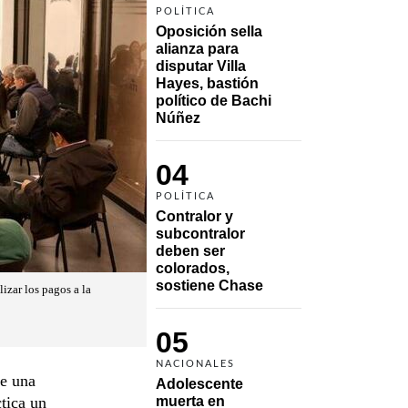
POLÍTICA
Oposición sella 
alianza para 
disputar Villa 
Hayes, bastión 
político de Bachi 
Núñez
04
POLÍTICA
Contralor y 
subcontralor 
deben ser 
colorados, 
sostiene Chase
izar los pagos a la
05
NACIONALES
de una
Adolescente 
tica un
muerta en 