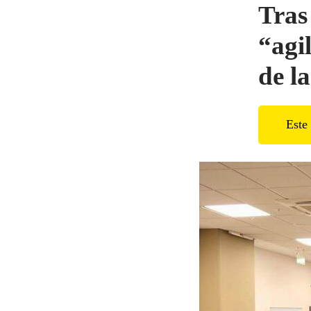
Tras
“agi
de l
Este 