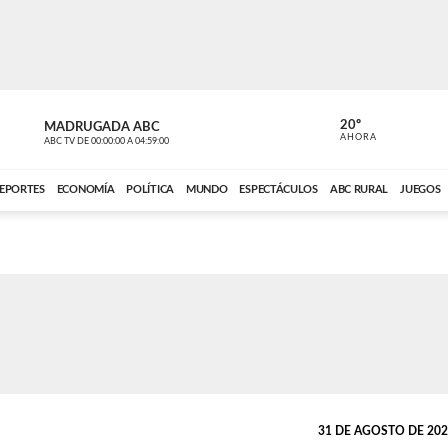
20º
MADRUGADA ABC
MADRUGAD
AHORA
ABC TV
DE
00:00:00
A
04:59:00
ABC CARDINAL 
EPORTES
ECONOMÍA
POLÍTICA
MUNDO
ESPECTÁCULOS
ABC RURAL
JUEGOS
31 DE AGOSTO DE 2022