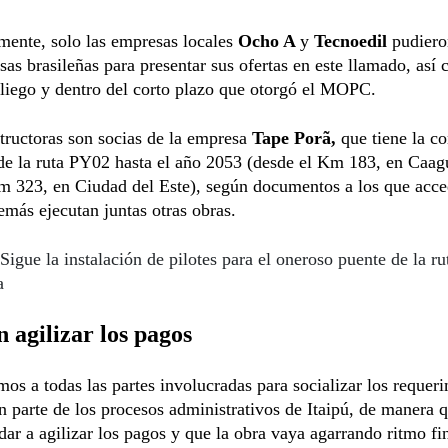
mente, solo las empresas locales
Ocho A
y
Tecnoedil
pudieron
as brasileñas para presentar sus ofertas en este llamado, así
pliego y dentro del corto plazo que otorgó el MOPC.
tructoras son socias de la empresa
Tape Porã,
que tiene la c
de la ruta PY02 hasta el año 2053 (desde el Km 183, en Caag
m 323, en Ciudad del Este), según documentos a los que acce
emás ejecutan juntas otras obras.
Sigue la instalación de pilotes para el oneroso puente de la ru
a
 agilizar los pagos
s a todas las partes involucradas para socializar los requer
 parte de los procesos administrativos de Itaipú, de manera q
ar a agilizar los pagos y que la obra vaya agarrando ritmo fi