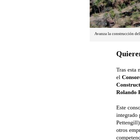
Avanza la construcción del
Quieren
Tras esta 
el
Consor
Construc
Rolando 
Este conso
integrado 
Pettengill
otros empr
competenc