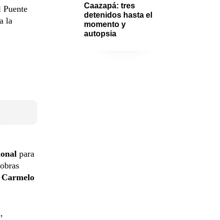
Caazapá: tres 
l Puente
detenidos hasta el 
a la
momento y 
autopsia
ional
para
 obras
e
Carmelo
,