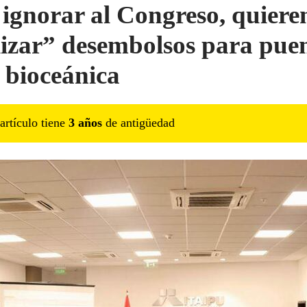
 ignorar al Congreso, quiere
lizar” desembolsos para pue
a bioceánica
artículo tiene
3
año
s
de antigüedad