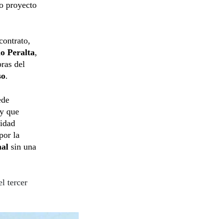
so proyecto
contrato,
o Peralta
,
bras del
so
.
ede
ey que
lidad
por la
nal
sin una
l tercer