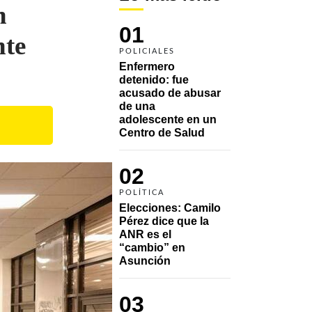
n
01
nte
POLICIALES
Enfermero 
detenido: fue 
acusado de abusar 
de una 
adolescente en un 
Centro de Salud
02
POLÍTICA
Elecciones: Camilo 
Pérez dice que la 
ANR es el 
“cambio” en 
Asunción 
03