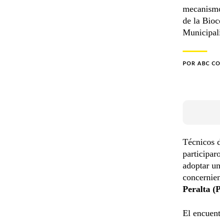
mecanismo 
de la Bioc
Municipal
POR
ABC C
Técnicos 
participar
adoptar un
concernien
Peralta (
El encuent