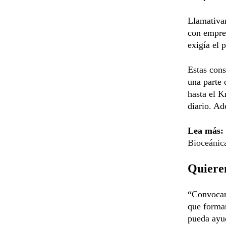
Llamativa
con empres
exigía el 
Estas cons
una parte 
hasta el K
diario. Ad
Lea más:
Bioceánic
Quieren
“Convocamo
que forman
pueda ayud