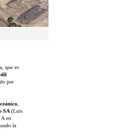
a, que es
dil
ado por
ceánico
,
ão SA
(Luis
o A en
guado la