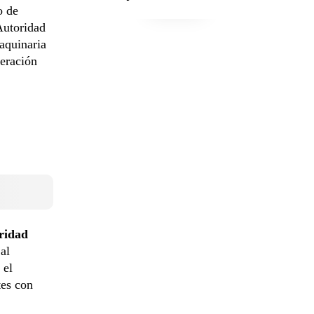
o de
Autoridad
aquinaria
eración
ridad
al
 el
tes con