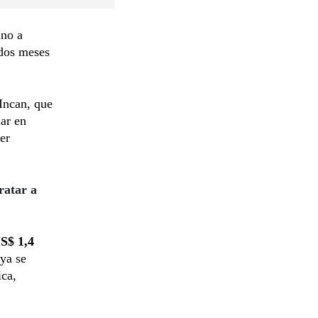
ino a
 dos meses
 Incan, que
lar en
er
ratar a
S$ 1,4
ya se
ica,