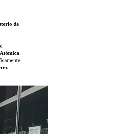
terio de
ue
 Atómica
íficamente
rrez