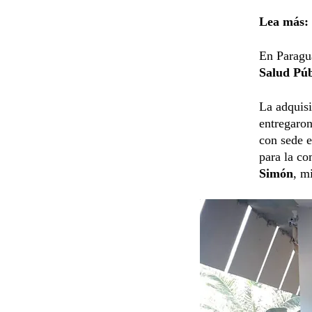
Lea más:
En Paragua
Salud Pú
La adquisi
entregaro
con sede e
para la c
Simón
, m