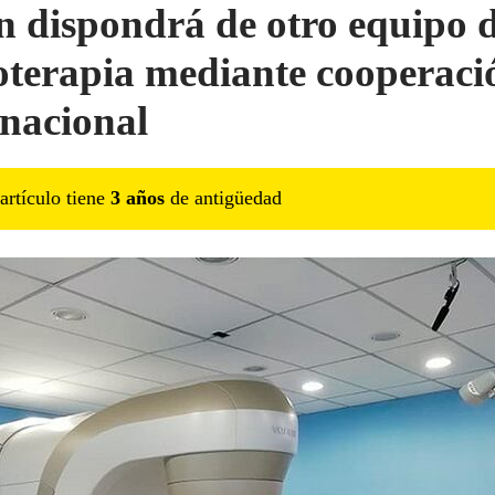
n dispondrá de otro equipo 
oterapia mediante cooperaci
rnacional
artículo tiene
3
año
s
de antigüedad