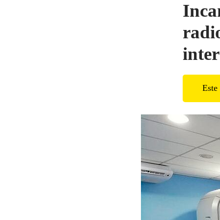
Inca
radi
inte
Este 