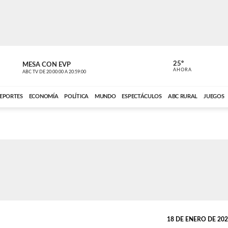
25º
MESA CON EVP
EL OBSERV
AHORA
ABC TV
DE
20:00:00
A
20:59:00
ABC CARDINAL 
EPORTES
ECONOMÍA
POLÍTICA
MUNDO
ESPECTÁCULOS
ABC RURAL
JUEGOS
18 DE ENERO DE 2023