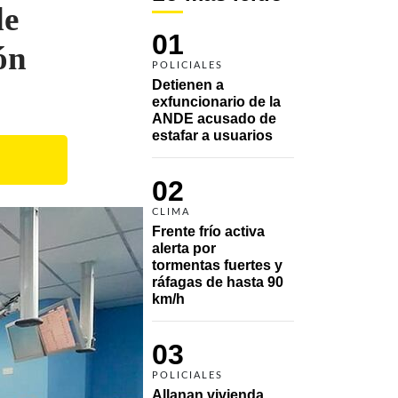
de
01
ón
POLICIALES
Detienen a 
exfuncionario de la 
ANDE acusado de 
estafar a usuarios
02
CLIMA
Frente frío activa 
alerta por 
tormentas fuertes y 
ráfagas de hasta 90 
km/h
03
POLICIALES
Allanan vivienda 