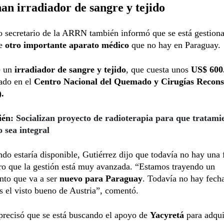
an irradiador de sangre y tejido
o secretario de la ARRN también informó que se está gestion
e
otro importante aparato médico
que no hay en Paraguay.
e un
irradiador de sangre y tejido
, que cuesta unos
US$ 600
lado en el
Centro Nacional del Quemado y Cirugías Recons
.
ién:
Socializan proyecto de radioterapia para que tratami
o sea integral
do estaría disponible, Gutiérrez dijo que todavía no hay una 
ro que la gestión está muy avanzada. “Estamos trayendo un
nto que va a ser
nuevo para Paraguay
. Todavía no hay fecha
 el visto bueno de Austria”, comentó.
precisó que se está buscando el apoyo de
Yacyretá
para adqui