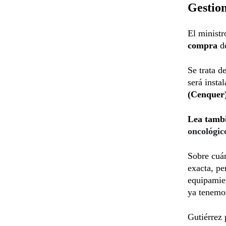
Gestion
El ministr
compra
d
Se trata d
será insta
(Cenquer)
Lea tamb
oncológic
Sobre cuán
exacta, pe
equipamie
ya tenemos
Gutiérrez 