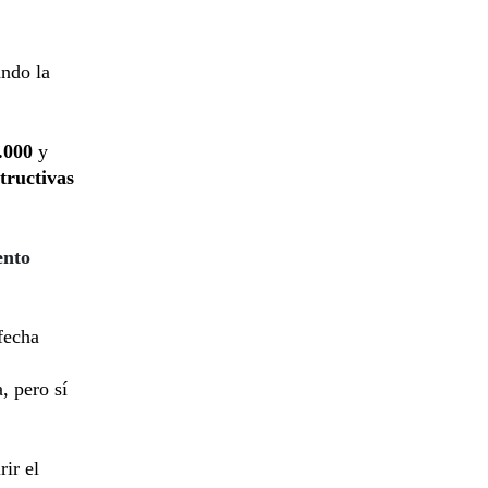
ando la
.000
y
tructivas
ento
fecha
, pero sí
rir el