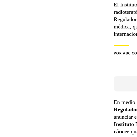
El Institu
radioterap
Regulador
médica, qu
internacio
POR
ABC C
En medio 
Regulado
anunciar
e
Instituto
cáncer
qu