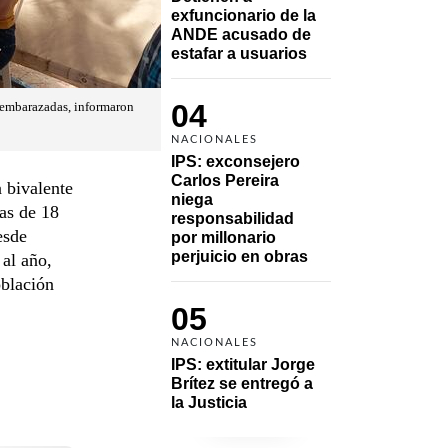
exfuncionario de la 
ANDE acusado de 
estafar a usuarios
04
s embarazadas, informaron
NACIONALES
IPS: exconsejero 
Carlos Pereira 
 bivalente
niega 
as de 18
responsabilidad 
esde
por millonario 
perjuicio en obras
 al año,
oblación
05
NACIONALES
IPS: extitular Jorge 
Brítez se entregó a 
la Justicia