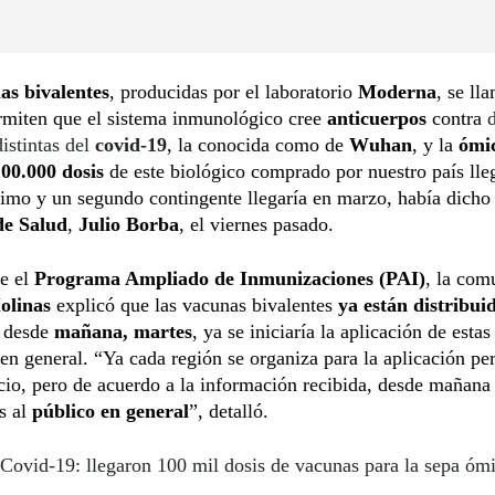
as bivalentes
, producidas por el laboratorio
Moderna
, se ll
rmiten que el sistema inmunológico cree
anticuerpos
contra
distintas del
covid-19
, la conocida como de
Wuhan
, y la
ómi
100.000 dosis
de este biológico comprado por nuestro país lle
timo y un segundo contingente llegaría en marzo, había dicho 
de Salud
,
Julio Borba
, el viernes pasado.
de el
Programa Ampliado de Inmunizaciones (PAI)
, la com
olinas
explicó que las vacunas bivalentes
ya están distribui
e desde
mañana, martes
, ya se iniciaría la aplicación de estas
en general. “Ya cada región se organiza para la aplicación per
cio, pero de acuerdo a la información recibida, desde mañana
s al
público en general
”, detalló.
Covid-19: llegaron 100 mil dosis de vacunas para la sepa óm