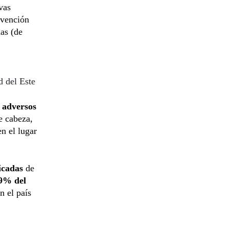
vas
evención
as (de
d del Este
 adversos
e cabeza,
en el lugar
icadas
de
9% del
n el país