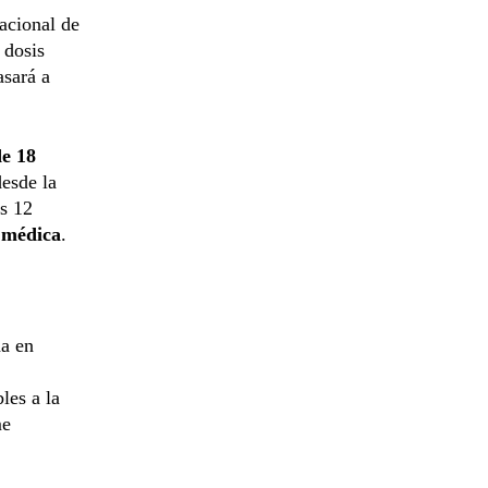
acional de
 dosis
asará a
e 18
desde la
as 12
 médica
.
da en
les a la
me