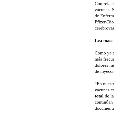
Con relaci
vacunas, S
de Enferme
Pfizer-Bi
cerebrovas
Lea más:
Como ya oc
más frecue
dolores mu
de inyecci
“En nuestr
vacunas co
total
de l
continúan 
documentad