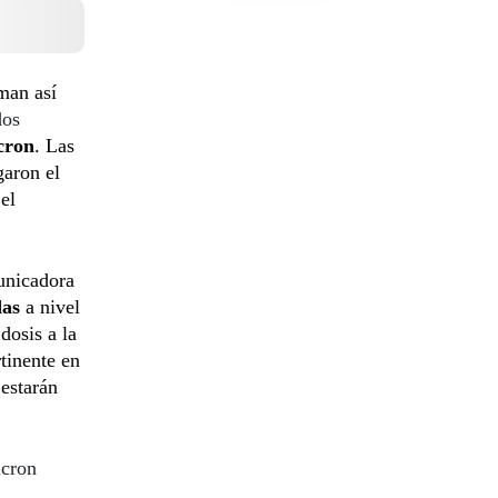
aman así
dos
cron
. Las
garon el
el
unicadora
das
a nivel
 dosis a la
tinente en
 estarán
icron