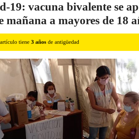
d-19: vacuna bivalente se ap
e mañana a mayores de 18 a
artículo tiene
3
año
s
de antigüedad