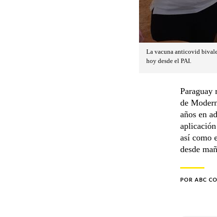
La vacuna anticovid bivale
hoy desde el PAI.
Paraguay r
de Moderna
años en a
aplicación
así como e
desde mañ
POR
ABC C