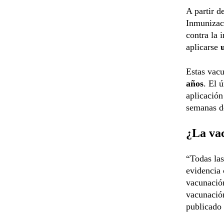
A partir d
Inmunizac
contra la 
aplicarse
Estas vacu
años
. El 
aplicación
semanas d
¿La vac
“Todas la
evidencia 
vacunación
vacunación
publicado