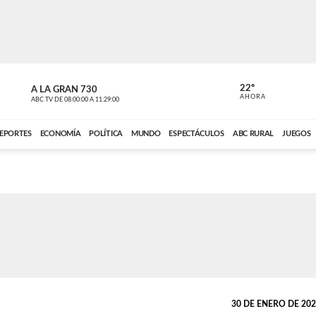
22º
A LA GRAN 730
A LA GRAN 
AHORA
ABC TV
DE
08:00:00
A
11:29:00
ABC CARDINAL 
EPORTES
ECONOMÍA
POLÍTICA
MUNDO
ESPECTÁCULOS
ABC RURAL
JUEGOS
30 DE ENERO DE 2023