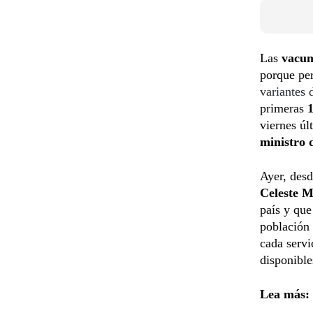
Las
vacun
porque pe
variantes 
primeras
viernes úl
ministro 
Ayer, des
Celeste M
país y qu
población 
cada servi
disponible
Lea más: