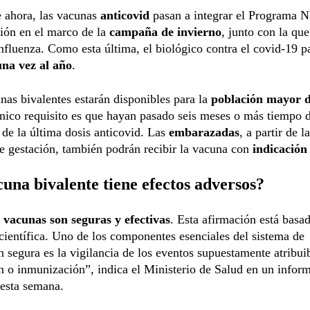
e ahora, las vacunas
anticovid
pasan a integrar el Programa N
ión en el marco de la
campaña de invierno
, junto con la que
influenza. Como esta última, el biológico contra el covid-19 p
una vez al año
.
nas bivalentes estarán disponibles para la
población mayor d
único requisito es que hayan pasado seis meses o más tiempo 
 de la última dosis anticovid. Las
embarazadas
, a partir de l
e gestación, también podrán recibir la vacuna con
indicación
una bivalente tiene efectos adversos?
s
vacunas son seguras y efectivas
. Esta afirmación está basa
científica. Uno de los componentes esenciales del sistema de
 segura es la vigilancia de los eventos supuestamente atribuib
 o inmunización”, indica el Ministerio de Salud en un infor
 esta semana.