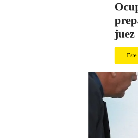
Ocup
prep
jue
Este 