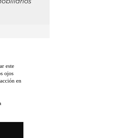
ar este
s ojos
racción en
a