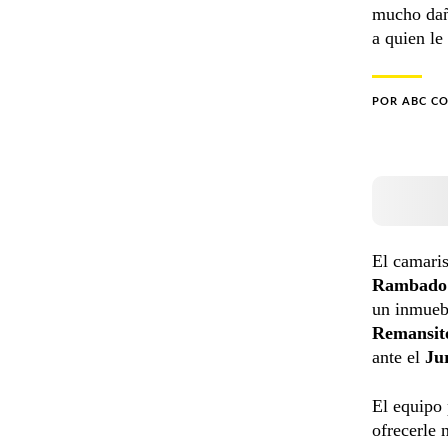
mucho daño
a quien le
POR
ABC C
El camaris
Rambad
un inmueb
Remansi
ante el
Ju
El equipo 
ofrecerle 