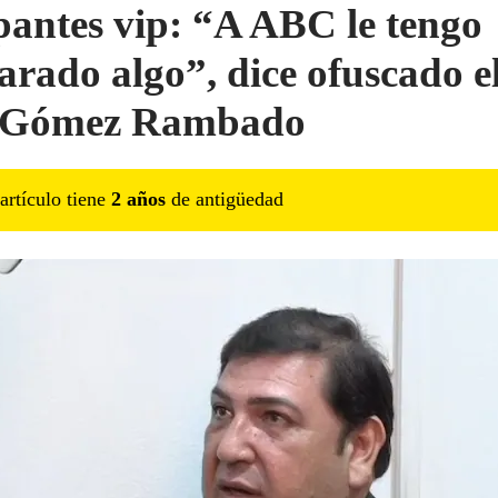
antes vip: “A ABC le tengo
arado algo”, dice ofuscado e
z Gómez Rambado
artículo tiene
2
año
s
de antigüedad