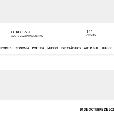
14º
OTRO LEVEL
MÚSICA PA
AHORA
ABC TV
DE
22:00:00
A
23:59:00
ABC CARDINAL 
EPORTES
ECONOMÍA
POLÍTICA
MUNDO
ESPECTÁCULOS
ABC RURAL
JUEGOS
10 DE OCTUBRE DE 2023