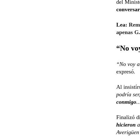
del Minist
conversar
Lea:
Rema
apenas G.
“No voy
“No voy a
expresó.
Al insistír
podría se
conmigo
.
Finalizó d
hicieron
a
Averigüen