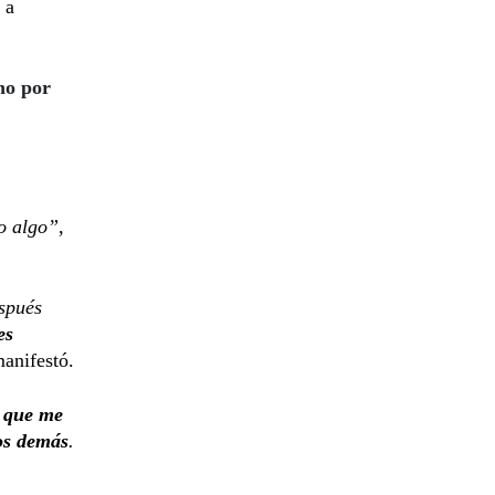
 a
no por
o algo”
,
spués
es
anifestó.
o que me
los demás
.