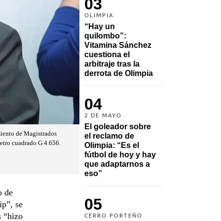
03
OLIMPIA
“Hay un 
quilombo”: 
Vitamina Sánchez 
cuestiona el 
arbitraje tras la 
derrota de Olimpia
04
2 DE MAYO
El goleador sobre 
miento de Magistrados
el reclamo de 
metro cuadrado G 4.656.
Olimpia: “Es el 
fútbol de hoy y hay 
que adaptarnos a 
eso”
o de
05
ip”, se
 “hizo
CERRO PORTEÑO