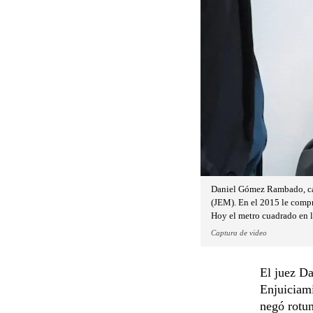
Daniel Gómez Rambado, cam
(JEM). En el 2015 le compr
Hoy el metro cuadrado en l
Captura de video
El juez D
Enjuiciami
negó rotu