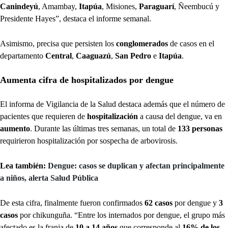
Canindeyú
, Amambay,
Itapúa
, Misiones,
Paraguarí
, Ñeembucú y
Presidente Hayes”, destaca el informe semanal.
Asimismo, precisa que persisten los
conglomerados
de casos en el
departamento
Central
,
Caaguazú
,
San Pedro
e
Itapúa
.
Aumenta cifra de hospitalizados por dengue
El informa de Vigilancia de la Salud destaca además que el número de
pacientes que requieren de
hospitalización
a causa del dengue, va en
aumento
. Durante las últimas tres semanas, un total de
133 personas
requirieron hospitalización por sospecha de arbovirosis.
Lea también:
Dengue: casos se duplican y afectan principalmente
a niños, alerta Salud Pública
De esta cifra, finalmente fueron confirmados
62 casos
por dengue y
3
casos
por chikunguña. “Entre los internados por dengue, el grupo más
afectado es la franja de
10 a 14 años
que corresponde al
16% de los