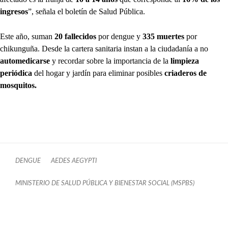
ingresos
”, señala el boletín de Salud Pública.
Este año, suman
20 fallecidos
por dengue y
335 muertes
por
chikunguña. Desde la cartera sanitaria instan a la ciudadanía a no
automedicarse
y recordar sobre la importancia de la
limpieza
periódica
del hogar y jardín para eliminar posibles
criaderos de
mosquitos.
DENGUE
AEDES AEGYPTI
MINISTERIO DE SALUD PÚBLICA Y BIENESTAR SOCIAL (MSPBS)