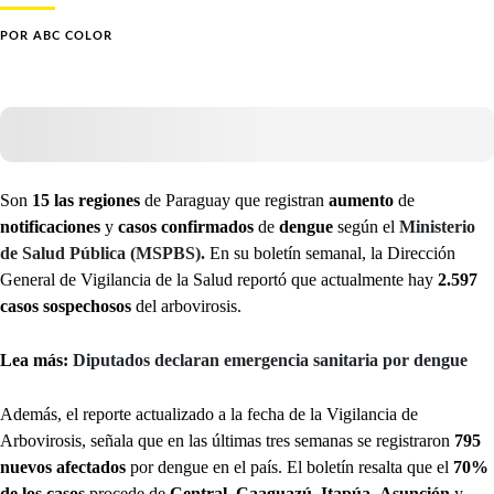
POR
ABC COLOR
Son
15 las regiones
de Paraguay que registran
aumento
de
notificaciones
y
casos confirmados
de
dengue
según el
Ministerio
de Salud Pública (MSPBS).
En su boletín semanal, la Dirección
General de Vigilancia de la Salud reportó que actualmente hay
2.597
casos sospechosos
del arbovirosis.
Lea más:
Diputados declaran emergencia sanitaria por dengue
Además, el reporte actualizado a la fecha de la Vigilancia de
Arbovirosis, señala que en las últimas tres semanas se registraron
795
nuevos afectados
por dengue en el país. El boletín resalta que el
70%
de los casos
procede de
Central
,
Caaguazú
,
Itapúa
,
Asunción
y