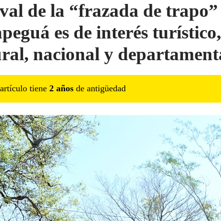
ival de la “frazada de trapo”
peguá es de interés turístico,
ural, nacional y departament
artículo tiene
2
año
s
de antigüedad