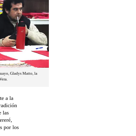
guayo, Gladys Matto, la
Vera.
te a la
radición
e las
ereré,
s por los