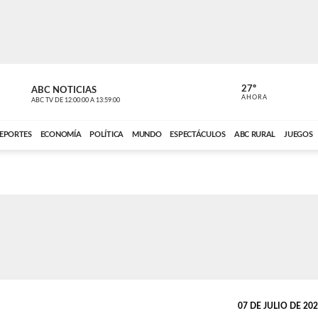
27º
ABC NOTICIAS
CARDINAL 
AHORA
ABC TV
DE
12:00:00
A
13:59:00
ABC CARDINAL 
EPORTES
ECONOMÍA
POLÍTICA
MUNDO
ESPECTÁCULOS
ABC RURAL
JUEGOS
07 DE JULIO DE 2024