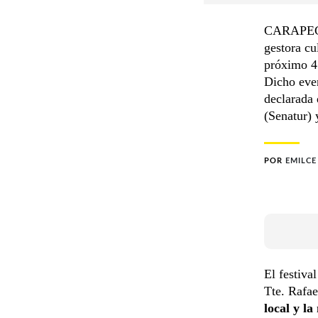
CARAPEGUÁ
gestora cu
próximo 4 
Dicho even
declarada 
(Senatur) 
POR
EMILCE
El festival
Tte. Rafae
local y l