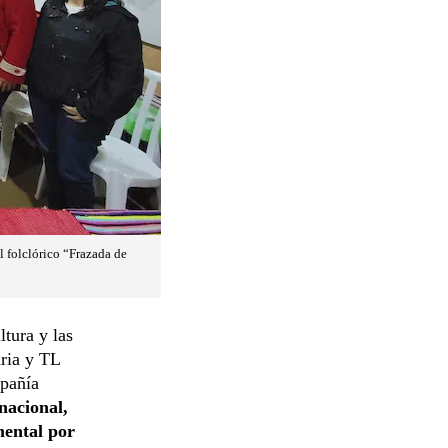
l folclórico “Frazada de
ltura y las
aria y TL
pañía
 nacional,
mental por