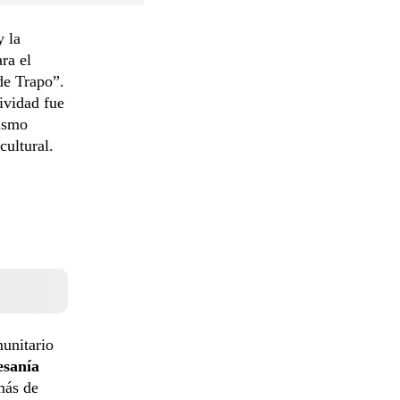
 la
ra el
 de Trapo”.
tividad fue
rismo
cultural.
munitario
esanía
más de