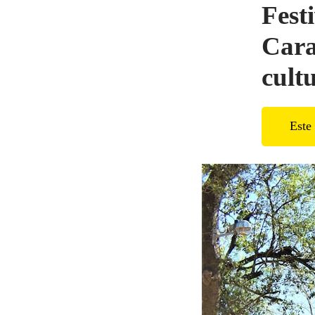
Fest
Cara
cult
Este 