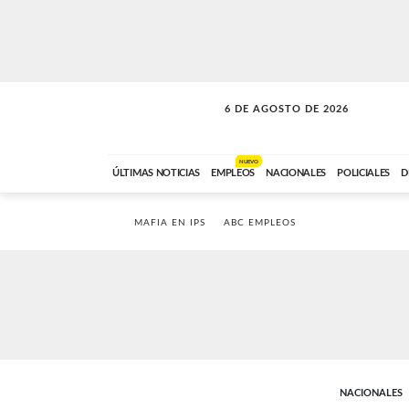
6 DE AGOSTO DE 2026
A DE LA TARDE
ABC FM
12:00 A 14:59
NUEVO
ÚLTIMAS NOTICIAS
EMPLEOS
NACIONALES
POLICIALES
D
MAFIA EN IPS
ABC EMPLEOS
NACIONALES