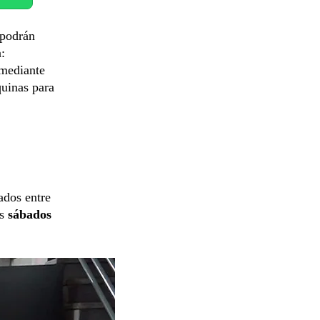
 podrán
:
 mediante
quinas para
ados entre
os
sábados