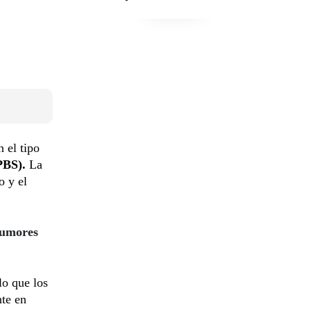
 el tipo
PBS).
La
o y el
tumores
 lo que los
nte en