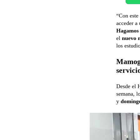
“Con este 
acceder a 
Hagamos d
el
nuevo m
los estudi
Mamogr
servici
Desde el H
semana, lo
y
doming