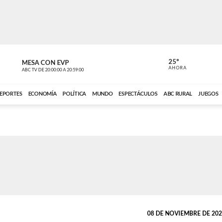
25º
MESA CON EVP
EL OBSERV
AHORA
ABC TV
DE
20:00:00
A
20:59:00
ABC CARDINAL 
EPORTES
ECONOMÍA
POLÍTICA
MUNDO
ESPECTÁCULOS
ABC RURAL
JUEGOS
08 DE NOVIEMBRE DE 2024