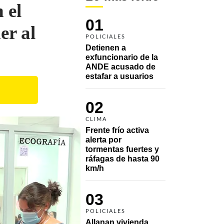
 el
01
er al
POLICIALES
Detienen a 
exfuncionario de la 
ANDE acusado de 
estafar a usuarios
02
CLIMA
Frente frío activa 
alerta por 
tormentas fuertes y 
ráfagas de hasta 90 
km/h
03
POLICIALES
Allanan vivienda 