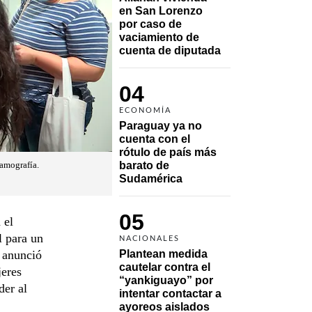
en San Lorenzo 
por caso de 
vaciamiento de 
cuenta de diputada
04
ECONOMÍA
Paraguay ya no 
cuenta con el 
rótulo de país más 
barato de 
mamografía.
Sudamérica
05
 el
l para un
NACIONALES
o anunció
Plantean medida 
cautelar contra el 
jeres
“yankiguayo” por 
der al
intentar contactar a 
ayoreos aislados