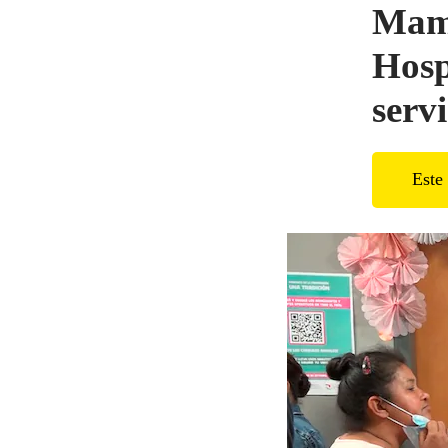
Mamo
Hosp
serv
Este 