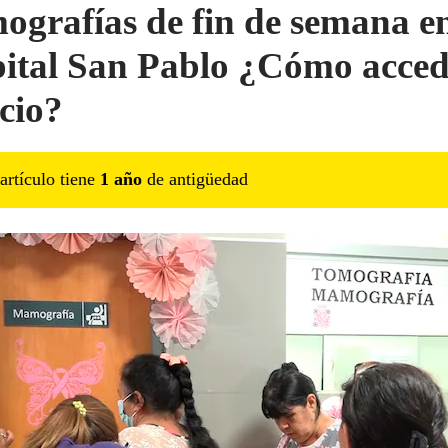
grafías de fin de semana en
ital San Pablo ¿Cómo acced
icio?
artículo tiene
1
año
de antigüedad