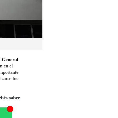
l General
n en el
importante
izarse los
ebés saber