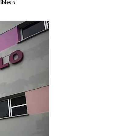
ibles
o