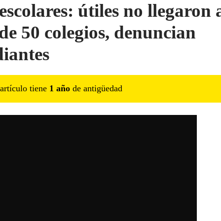
escolares: útiles no llegaron 
de 50 colegios, denuncian
diantes
artículo tiene
1
año
de antigüedad