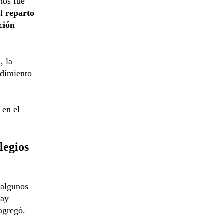
hos fue
l
reparto
ción
n
, la
edimiento
 en el
legios
 algunos
hay
agregó.