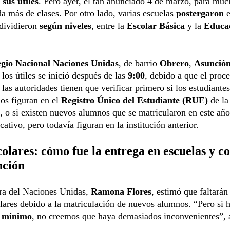
 sus útiles
. Pero ayer, el tan anunciado 4 de marzo, para muc
da más de clases. Por otro lado, varias escuelas
postergaron
e
dividieron
según niveles
, entre la
Escolar Básica
y la
Educa
gio Nacional Naciones Unidas
, de barrio
Obrero
,
Asunció
 los útiles se inició después de las
9:00
, debido a que el proc
 las autoridades tienen que verificar primero si los estudiantes
os figuran en el
Registro Único del Estudiante (RUE)
de la
n, o si existen nuevos alumnos que se matricularon en este año
cativo, pero todavía figuran en la institución anterior.
colares: cómo fue la entrega en escuelas y co
nción
ora del Naciones Unidas,
Ramona Flores
, estimó que faltarán
olares debido a la matriculación de nuevos alumnos. “Pero si 
s
mínimo
, no creemos que haya demasiados inconvenientes”, 