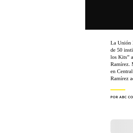
La Unión 
de 50 inst
los Kits” 
Ramírez. M
en Central
Ramírez ad
POR
ABC C