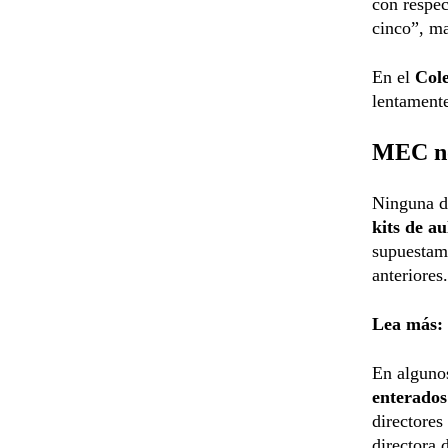
con respec
cinco”, ma
En el
Col
lentamente
MEC no 
Ninguna de
kits de au
supuestame
anteriores.
Lea más:
En algunos
enterados
directores
directora 