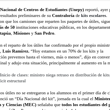
Nacional de Centros de Estudiantes (Unepy)
reportó, ayer 
 resultados preliminares de su
Contraloría
de
kits escolares
.
n que los camiones que reparten los paquetes de útiles, sigu
s de 50
instituciones educativas públicas, en los departamen
Itapúa
,
Misiones
y
San Pedro
.
en el reparto de los útiles fue confirmado por el propio minist
n,
Luis Ramírez.
“Hoy estamos en un 70% de los kits y la
ción prevemos hasta el viernes, más o menos”, dijo en conve
al y adujo esta situación, principalmente al aumento en la m
Inicio de clases: ministro niega retraso en distribución de kit
icit estructural
los útiles no se entregaron a los alumnos en el primer día de c
nció un “Día Nacional del kit”, jornada en la cual el
Ministe
n y Ciencias (MEC)
señalaba que
todos los estudiantes del 