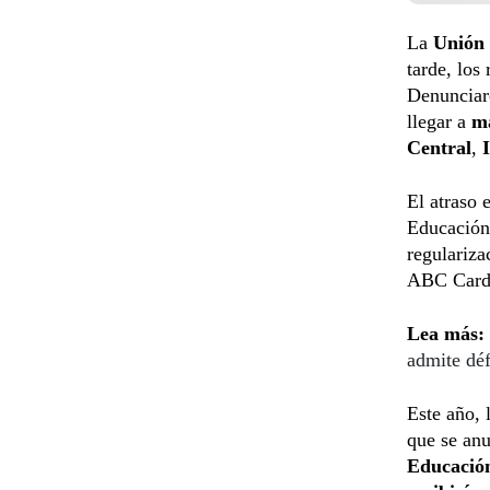
La
Unión 
tarde, los
Denunciaro
llegar a
má
Central
,
El atraso 
Educació
regulariza
ABC Cardin
Lea más:
admite déf
Este año, 
que se anu
Educació