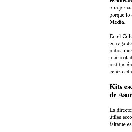
recibirían
otra jorna
porque lo 
Media
.
En el
Cole
entrega de
indica que
matriculad
institució
centro edu
Kits es
de Asu
La direct
útiles esc
faltante e