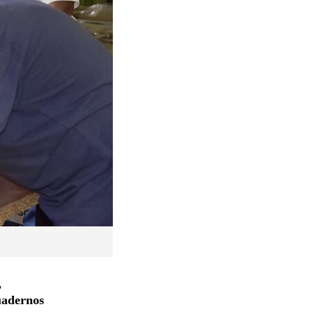
,
uadernos