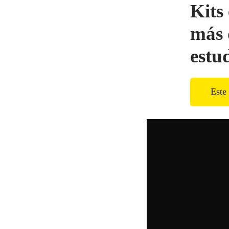
Kits 
más 
estu
Este 