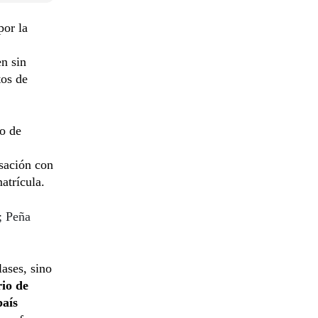
por la
en sin
tos de
ro de
rsación con
atrícula.
s; Peña
lases, sino
rio de
país