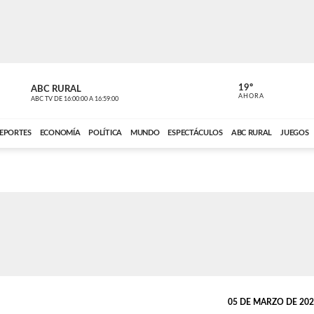
19º
ABC RURAL
MOTOR 36
AHORA
ABC TV
DE
16:00:00
A
16:59:00
ABC CARDINAL 
EPORTES
ECONOMÍA
POLÍTICA
MUNDO
ESPECTÁCULOS
ABC RURAL
JUEGOS
05 DE MARZO DE 2025