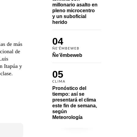
millonario asalto en 
pleno microcentro 
y un suboficial 
herido
04
ias de más
ÑE'ẼMBEWEB
acional de
Ñe’ẽmbeweb
Luis
n Itapúa y
05
clase.
CLIMA
Pronóstico del 
tiempo: así se 
presentará el clima 
este fin de semana, 
según 
Meteorología