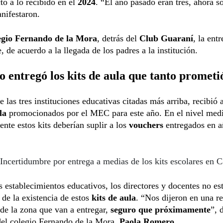
to a lo recibido en el
2024
. “El año pasado eran tres, ahora s
nifestaron.
egio Fernando de la Mora
, detrás del
Club Guaraní
, la ent
, de acuerdo a la llegada de los padres a la institución.
entregó los kits de aula que tanto prometi
 las tres instituciones educativas citadas más arriba, recibió 
la
promocionados por el MEC para este año. En el nivel med
nte estos kits deberían suplir a los
vouchers
entregados en a
Incertidumbre por entrega a medias de los kits escolares en 
 establecimientos educativos, los directores y docentes no e
de la existencia de estos
kits de aula
. “Nos dijeron en una r
 de la zona que van a entregar,
seguro que próximamente
”, 
del colegio Fernando de la Mora,
Paola Romero
.