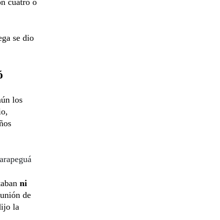
on cuatro o
rega se dio
ó
aún los
io,
ños
Carapeguá
staban
ni
eunión de
dijo la