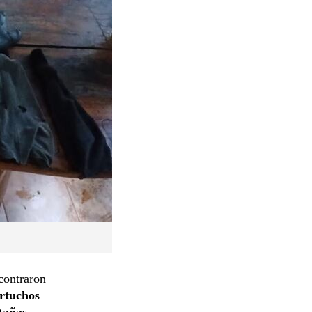
ncontraron
artuchos
tañas,