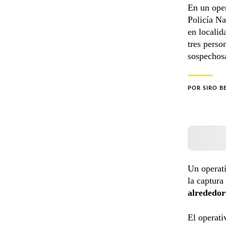
En un oper
Policía Na
en localid
tres perso
sospechosa
POR
SIRO B
Un operati
la captura
alrededor
El operati