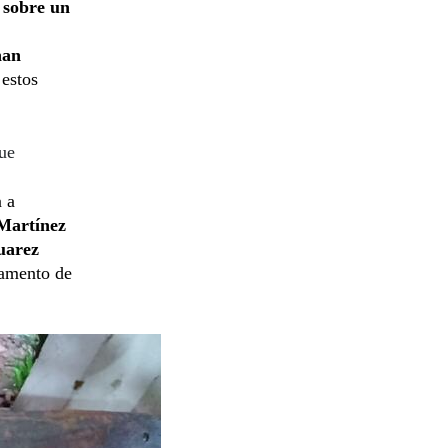
 sobre un
han
 estos
ue
n a
 Martínez
uarez
tamento de