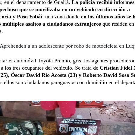
, en el departamento de Guairá.
La policía recibió informes
pechoso que se movilizaba en un vehículo en dirección a
ncia y Paso Yobái
, una zona donde
en los últimos años se 
o múltiples asaltos a ciudadanos extranjeros
que residen en
s.
Aprehenden a un adolescente por robo de motocicleta en Luq
ptar el automóvil Toyota Premio, gris, los agentes procediero
r a los tres ocupantes del vehículo. Se trata de
Cristian Fidel
(25), Óscar David Río Acosta (23) y Roberto David Sosa S
s ellos son ciudadanos paraguayos con domicilio en el depar