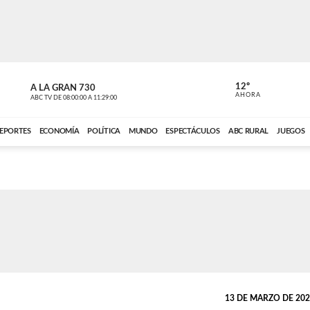
12º
A LA GRAN 730
A LA GRAN 
AHORA
ABC TV
DE
08:00:00
A
11:29:00
ABC CARDINAL 
EPORTES
ECONOMÍA
POLÍTICA
MUNDO
ESPECTÁCULOS
ABC RURAL
JUEGOS
13 DE MARZO DE 2025