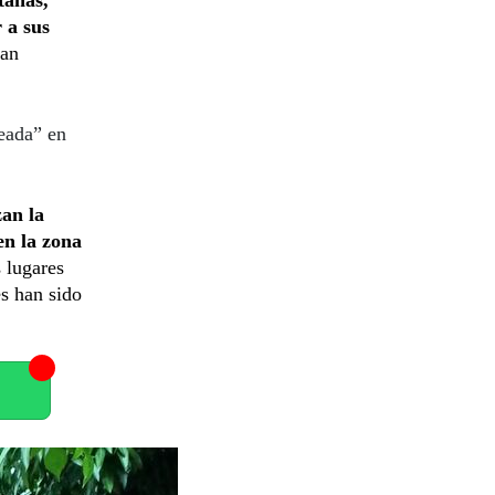
 a sus
ían
leada” en
zan la
en la zona
s lugares
es han sido