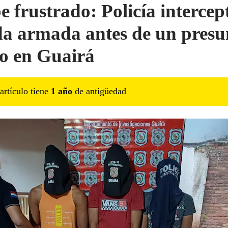
e frustrado: Policía intercep
a armada antes de un presu
to en Guairá
artículo tiene
1
año
de antigüedad