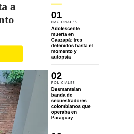
ta a
01
nto
NACIONALES
Adolescente 
muerta en 
Caazapá: tres 
detenidos hasta el 
momento y 
autopsia
02
POLICIALES
Desmantelan 
banda de 
secuestradores 
colombianos que 
operaba en 
Paraguay