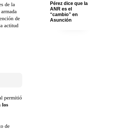
Pérez dice que la 
s de la
ANR es el 
o armada
“cambio” en 
tención de
Asunción 
a actitud
al permitió
 los
to de