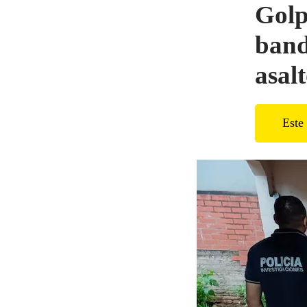
Golp
band
asal
Este 