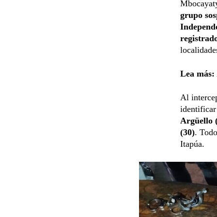
Mbocayaty
grupo sos
Independe
registrad
localidade
Lea más:
Al interce
identifica
Argüello 
(30)
. Todo
Itapúa.