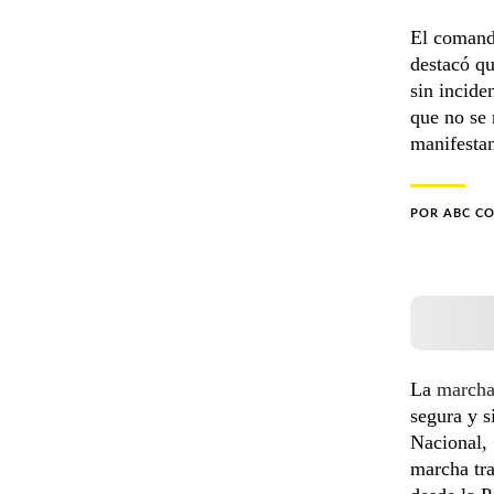
El comand
destacó qu
sin incide
que no se 
manifestan
POR
ABC C
La
march
segura y s
Nacional,
marcha tr