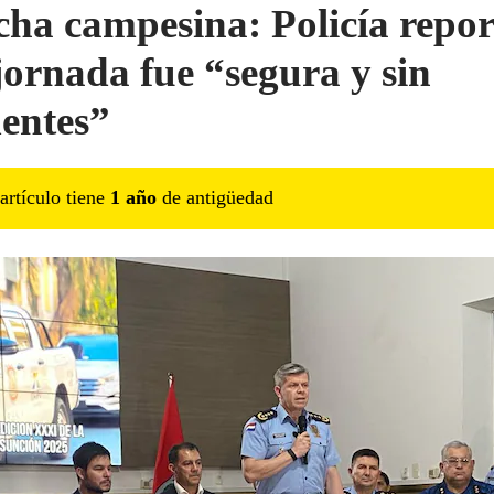
ha campesina: Policía repor
jornada fue “segura y sin
dentes”
artículo tiene
1
año
de antigüedad