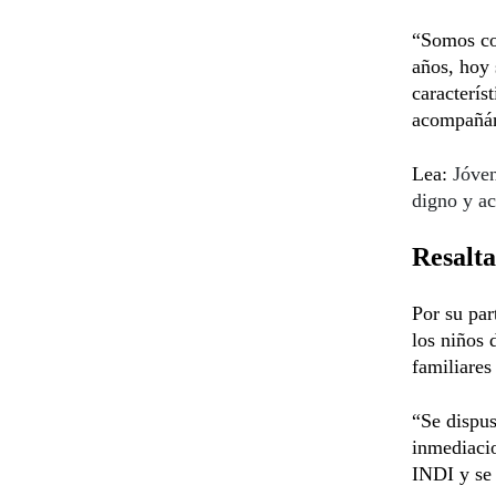
“Somos co
años, hoy
caracterís
acompañán
Lea:
Jóven
digno y ac
Resalta
Por su par
los niños 
familiares
“Se dispus
inmediaci
INDI y se