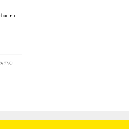
chan en
A (FNC)