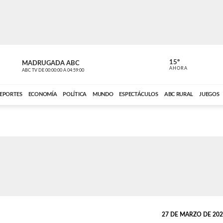
15º
MADRUGADA ABC
MADRUGAD
AHORA
ABC TV
DE
00:00:00
A
04:59:00
ABC CARDINAL 
EPORTES
ECONOMÍA
POLÍTICA
MUNDO
ESPECTÁCULOS
ABC RURAL
JUEGOS
27 DE MARZO DE 2025