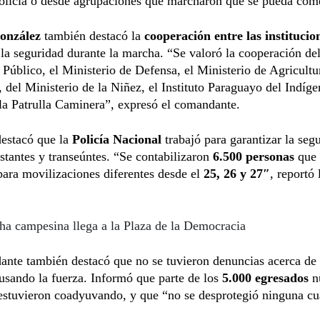
Policía o desde agrupaciones que marcharon que se pueda com
González
también destacó la
cooperación entre las institucio
 la seguridad durante la marcha. “Se valoró la cooperación de
 Público, el Ministerio de Defensa, el Ministerio de Agricultu
 del Ministerio de la Niñez, el Instituto Paraguayo del Indíg
la Patrulla Caminera”, expresó el comandante.
estacó que la
Policía Nacional
trabajó para garantizar la seg
stantes y transeúntes. “Se contabilizaron
6.500 personas
que 
 para movilizaciones diferentes desde el
25, 26 y 27″
, reportó 
a campesina llega a la Plaza de la Democracia
nte también destacó que no se tuvieron denuncias acerca de 
 usando la fuerza. Informó que parte de los
5.000 egresados
n
 estuvieron coadyuvando, y que “no se desprotegió ninguna cu