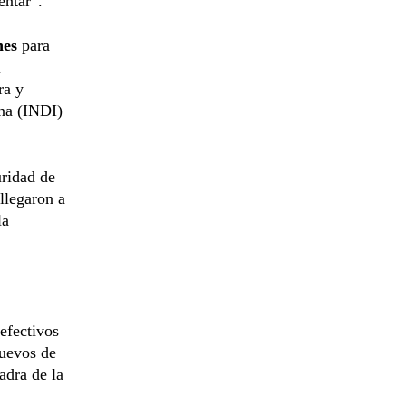
entar”.
nes
para
l
ra y
ena (INDI)
uridad de
llegaron a
la
efectivos
uevos de
adra de la