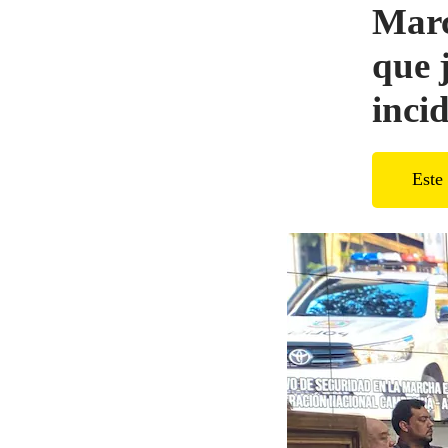
Marc
que 
inci
Este 