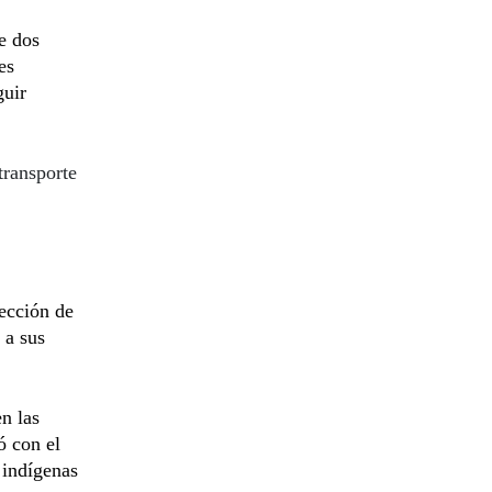
e dos
es
guir
transporte
ección de
 a sus
n las
ó con el
indígenas