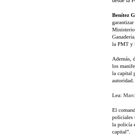
desde la 
Benítez 
garantizar
Ministerio
Ganadería,
la PMT y 
Además, d
los manife
la capital
autoridad.
Lea:
March
El comanda
policiales
la policía
capital”.