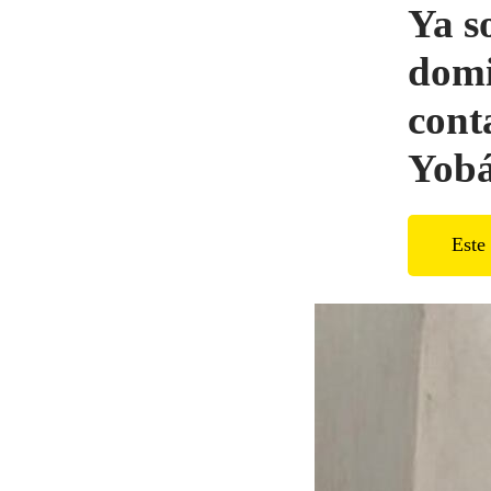
Ya s
domi
cont
Yobá
Este 