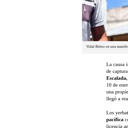
Vidal Brítez en una manifes
La causa i
de captura
Escalada
10 de ener
una propie
llegó a re
Los yerbat
pacífica
co
licencia a