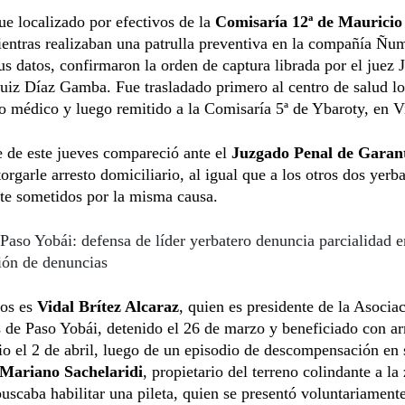
ue localizado por efectivos de la
Comisaría 12ª de Mauricio
entras realizaban una patrulla preventiva en la compañía Ñum
sus datos, confirmaron la orden de captura librada por el juez 
iz Díaz Gamba. Fue trasladado primero al centro de salud lo
o médico y luego remitido a la Comisaría 5ª de Ybaroty, en Vi
e de este jueves compareció ante el
Juzgado Penal de Garant
torgarle arresto domiciliario, al igual que a los otros dos yerb
te sometidos por la misma causa.
Paso Yobái: defensa de líder yerbatero denuncia parcialidad e
ión de denuncias
los es
Vidal Brítez Alcaraz
, quien es presidente de la Asocia
 de Paso Yobái, detenido el 26 de marzo y beneficiado con ar
io el 2 de abril, luego de un episodio de descompensación en 
Mariano Sachelaridi
, propietario del terreno colindante a la
uscaba habilitar una pileta, quien se presentó voluntariamente