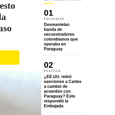
esto
01
la
POLICIALES
Desmantelan 
aso
banda de 
secuestradores 
colombianos que 
operaba en 
Paraguay
02
POLÍTICA
¿EE.UU. retiró 
sanciones a Cartes 
a cambio de 
acuerdos con 
Paraguay? Esto 
respondió la 
Embajada