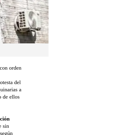
 con orden
otesta del
uinarias a
 de ellos
ción
e sin
 según