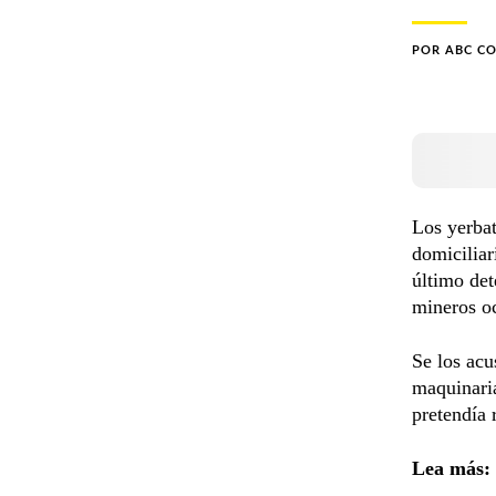
POR
ABC C
Los yerba
domiciliar
último det
mineros oc
Se los ac
maquinaria
pretendía 
Lea más: