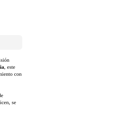
isión
ia
, este
miento con
de
icen, se