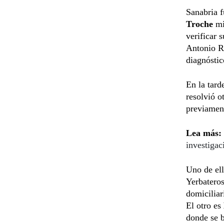
Sanabria f
Troche
mi
verificar 
Antonio Ru
diagnóstic
En la tard
resolvió o
previamen
Lea más:
investigac
Uno de el
Yerbateros
domiciliar
El otro es
donde se b