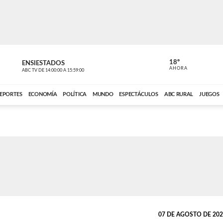
18º
ENSIESTADOS
PERIODÍST
AHORA
ABC TV
DE
14:00:00
A
15:59:00
ABC CARDINAL 
EPORTES
ECONOMÍA
POLÍTICA
MUNDO
ESPECTÁCULOS
ABC RURAL
JUEGOS
07 DE AGOSTO DE 2025