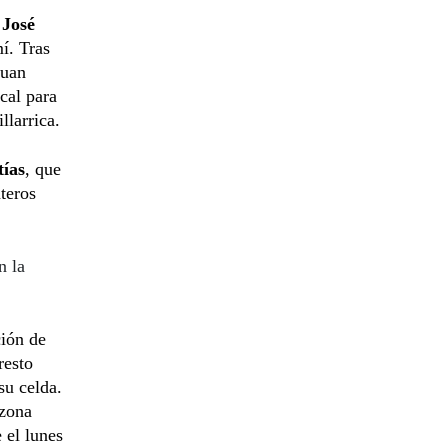
 José
í. Tras
Juan
cal para
llarrica.
ías
, que
ateros
n la
ción de
resto
su celda.
 zona
 el lunes