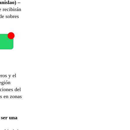
anislao) –
e recibirán
de sobres
ros y el
egión
cciones del
as en zonas
 ser una