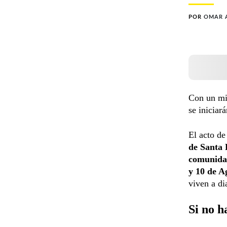
POR
OMAR 
Con un mi
se iniciar
El acto de
de Santa 
comunidad
y 10 de A
viven a di
Si no h