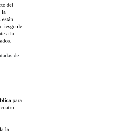
te del
 la
s están
n riesgo de
te a la
zados.
ntadas de
blica
para
 cuatro
la la