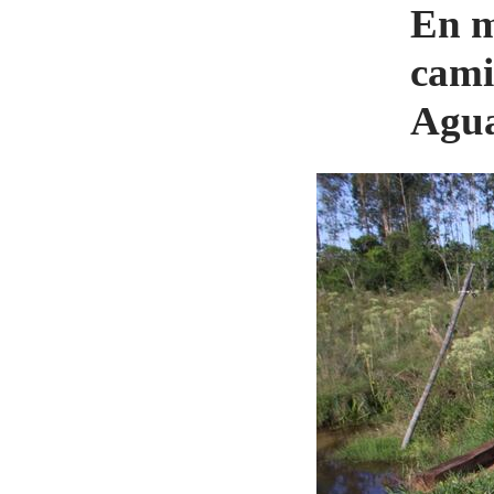
En m
cami
Agu