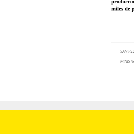
producció
miles de 
SAN PE
MINIST