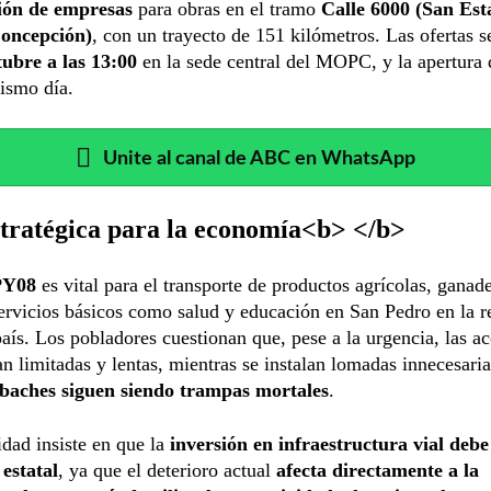
ión de empresas
para obras en el tramo
Calle 6000 (San Est
oncepción)
, con un trayecto de 151 kilómetros. Las ofertas s
tubre a las 13:00
en la sede central del MOPC, y la apertura 
ismo día.
Unite al canal de ABC en WhatsApp
stratégica para la economía<b> </b>
PY08
es vital para el transporte de productos agrícolas, ganade
ervicios básicos como salud y educación en San Pedro en la r
país. Los pobladores cuestionan que, pese a la urgencia, las a
limitadas y lentas, mientras se instalan lomadas innecesari
 baches siguen siendo trampas mortales
.
dad insiste en que la
inversión en infraestructura vial debe
estatal
, ya que el deterioro actual
afecta directamente a la