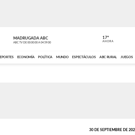
17º
MADRUGADA ABC
MADRUGAD
AHORA
ABC TV
DE
00:00:00
A
04:59:00
ABC CARDINAL 
EPORTES
ECONOMÍA
POLÍTICA
MUNDO
ESPECTÁCULOS
ABC RURAL
JUEGOS
30 DE SEPTIEMBRE DE 2025