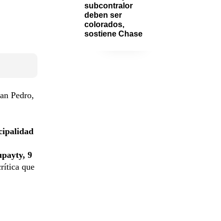
subcontralor 
deben ser 
colorados, 
sostiene Chase
San Pedro,
ipalidad
payty, 9
rítica que