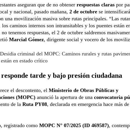
estantes aseguran que de no obtener
respuestas claras
por par
local y nacional, pasado mañana,
2 de octubre
se intensificará
on una movilización masiva sobre rutas principales. “Las ruta
, los caminos internos son intransitables y los puentes están e
i no tenemos respuestas, el 2 de octubre saldremos masivamen
irtió
Marcial Gómez
, dirigente social y vocero de los movili
Desidia criminal del MOPC: Caminos rurales y rutas pavime
están en estado crítico
esponde tarde y bajo presión ciudadana
rece el descontento, el
Ministerio de Obras Públicas y
ciones (MOPC)
anunció la apertura de una
convocatoria pú
ento de la
Ruta PY08
, declarada en emergencia hace más de
o, registrado como
MOPC N° 07/2025 (ID 469587)
, contemp