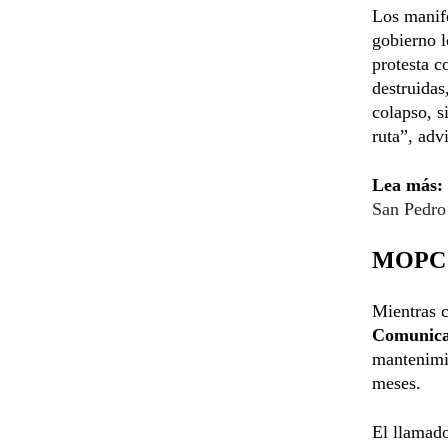
Los manif
gobierno 
protesta c
destruidas
colapso, s
ruta”, adv
Lea más:
San Pedro 
MOPC r
Mientras c
Comunica
mantenimi
meses.
El llamad