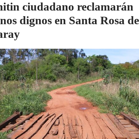
itin ciudadano reclamarán
nos dignos en Santa Rosa de
aray