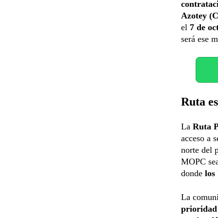
contratac
Azotey (C
el
7 de oc
será ese m
Ruta e
La
Ruta 
acceso a s
norte del 
MOPC sean 
donde
los
La comuni
prioridad 