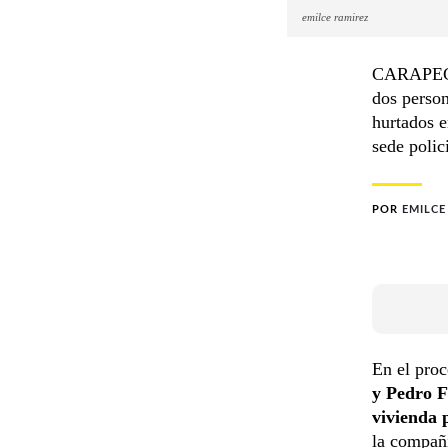
emilce ramirez
CARAPEGUÁ
dos perso
hurtados e
sede polici
POR
EMILCE
En el pro
y Pedro F
vivienda 
la compañí