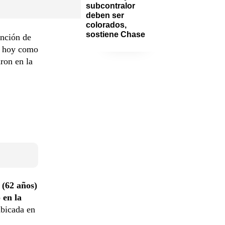
subcontralor 
deben ser 
colorados, 
sostiene Chase
ención de
s hoy como
ron en la
 (62 años)
ó
en la
ubicada en