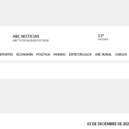
13º
ABC NOTICIAS
LA PRIMER
AHORA
ABC TV
DE
06:00:00
A
07:59:00
ABC CARDINAL 
EPORTES
ECONOMÍA
POLÍTICA
MUNDO
ESPECTÁCULOS
ABC RURAL
JUEGOS
03 DE DICIEMBRE DE 2025