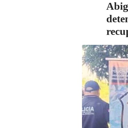
Abig
dete
recu