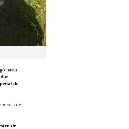
egó hasta
 dar
penal de
nuncias de
estro de