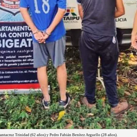
antacruz Trinidad (62 años) y Pedro Fabián Benítez Arguello (28 años).