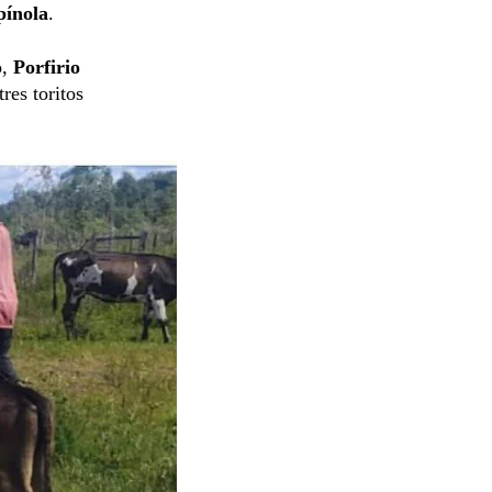
pínola
.
o,
Porfirio
res toritos