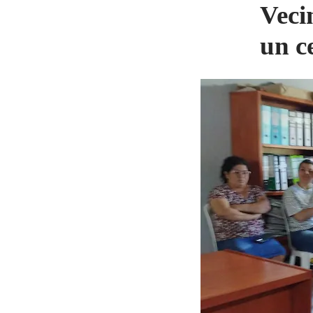
Veci
un c