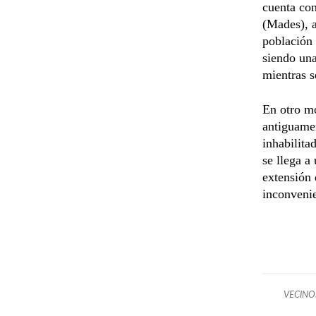
cuenta co
(Mades), a
población 
siendo una
mientras s
En otro m
antiguamen
inhabilita
se llega a
extensión 
inconvenie
VECINO