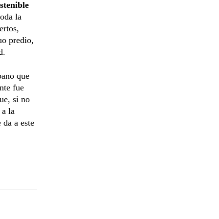
stenible
oda la
ertos,
uo predio,
d.
bano que
nte fue
ue, si no
 a la
 da a este