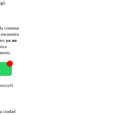
egó.
 la comuna
 encuentra
smo
ya no
nica
terio.
uayaybí
a ciudad