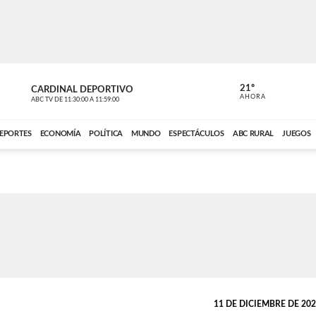
21º
CARDINAL DEPORTIVO
CARDINAL 
AHORA
ABC TV
DE
11:30:00
A
11:59:00
ABC CARDINAL 
EPORTES
ECONOMÍA
POLÍTICA
MUNDO
ESPECTÁCULOS
ABC RURAL
JUEGOS
11 DE DICIEMBRE DE 2025