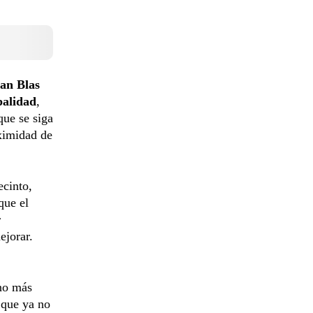
San Blas
palidad
,
que se siga
oximidad de
ecinto,
que el
r
ejorar.
no más
s que ya no