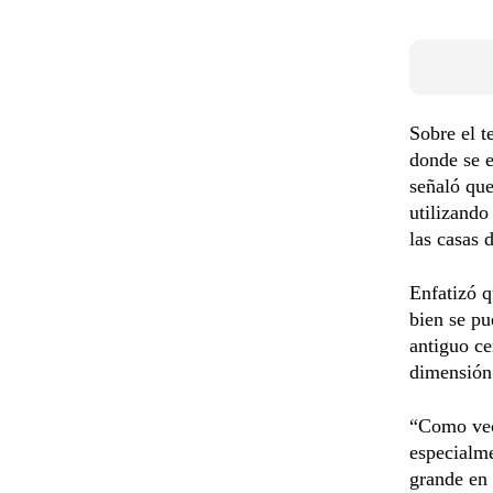
Sobre el t
donde se e
señaló que
utilizando
las casas 
Enfatizó q
bien se p
antiguo ce
dimensión
“Como veci
especialme
grande en 