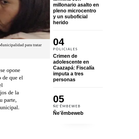
millonario asalto en 
pleno microcentro 
y un suboficial 
herido
04
Municipalidad para tratar
POLICIALES
Crimen de 
adolescente en 
Caazapá: Fiscalía 
 se opone
imputa a tres 
o de que el
personas 
el
jos de la
05
u parte,
unicipal.
ÑE'ẼMBEWEB
Ñe’ẽmbeweb