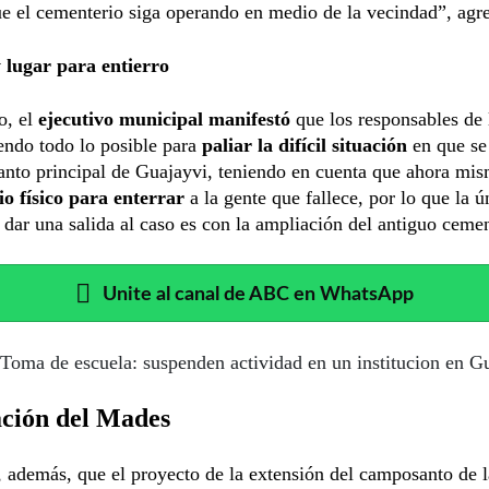
e el cementerio siga operando en medio de la vecindad”, agr
 lugar para entierro
o, el
ejecutivo municipal manifestó
que los responsables de
endo todo lo posible para
paliar la difícil situación
en que se
anto principal de Guajayvi, teniendo en cuenta que ahora mi
io físico para enterrar
a la gente que fallece, por lo que la ú
dar una salida al caso es con la ampliación del antiguo cemen
Unite al canal de ABC en WhatsApp
Toma de escuela: suspenden actividad en un institucion en G
ción del Mades
además, que el proyecto de la extensión del camposanto de l