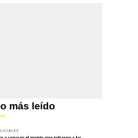
o más leído
LICIALES
n a conocer el monto que robaron a las 