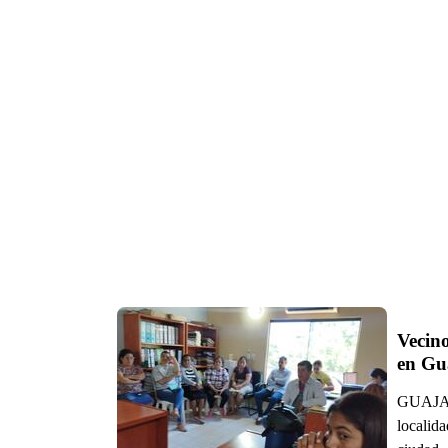
Vecino
en Gu
GUAJAYV
localida