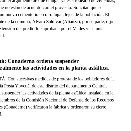
con el argumento de que el lugar ya está rodeado de viviendas,
ue no están de acuerdo con el proyecto. Solicitan que se
 un nuevo cementerio en otro lugar, lejos de la población. El
te de la comuna, Álvaro Saldívar (Alianza), por su parte, dijo
xtensión del predio fue aprobada por el Mades y la Junta
al.
tá: Conaderna ordena suspender 
almente las actividades en la planta asfáltica.
. Con sucesivas medidas de protesta de los pobladores de la
a Posta Ybycuá, de este distrito del departamento Central,
 suspender las actividades de la planta asfáltica instalada en la
iembros de la Comisión Nacional de Defensa de los Recursos
s (Conaderna) verificaron la fábrica y ordenaron su cierre
l.