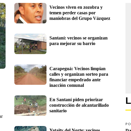
Vecinos viven en zozobra y 
temen perder casas por 
maniobras del Grupo Vázquez
Santaní: vecinos se organizan 
para mejorar su barrio
Carapeguá: Vecinos limpian 
calles y organizan sorteo para 
financiar empedrado ante 
inacción comunal
L
En Santaní piden priorizar 
construcción de alcantarillado 
sanitario
ar
PO
Yataity del Norte: vecinos 
Da