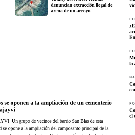
denuncian extracción ilegal de 
ví
arena de un arroyo
PO
¿E
ac
Em
PO
Mu
la
NA
Ca
co
s se oponen a la ampliación de un cementerio 
PO
ajayvi
Co
el
I. Un grupo de vecinos del barrio San Blas de esta
d se opone a la ampliación del camposanto principal de la