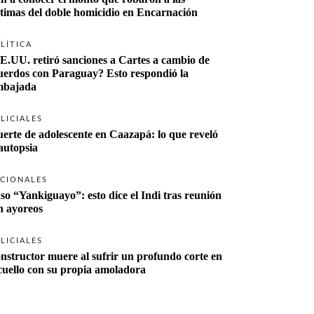
ctimas del doble homicidio en Encarnación
LÍTICA
E.UU. retiró sanciones a Cartes a cambio de 
uerdos con Paraguay? Esto respondió la 
bajada
LICIALES
erte de adolescente en Caazapá: lo que reveló 
 autopsia
CIONALES
so “Yankiguayo”: esto dice el Indi tras reunión 
n ayoreos
LICIALES
nstructor muere al sufrir un profundo corte en 
 cuello con su propia amoladora