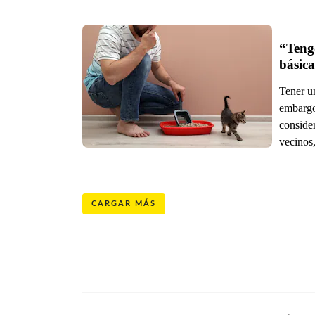
“Tengo
Tener u
embargo
consider
vecinos,
CARGAR MÁS