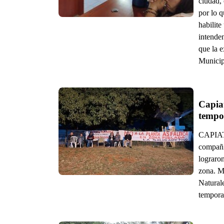
ciudad, 
por lo q
habilite
intenden
que la e
Municip
Capia
tempor
CAPIATÁ
compañí
lograron
zona. M
Naturale
tempora