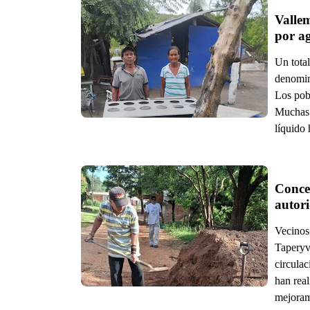
Valle
por a
Un tota
denomin
Los pob
Muchas 
líquido 
Concep
autor
Vecinos 
Taperyv
circulac
han real
mejorami