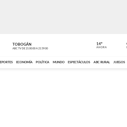
14º
TOBOGÁN
DE TODO 
AHORA
ABC TV
DE
21:00:00
A
21:59:00
ABC CARDINAL 
EPORTES
ECONOMÍA
POLÍTICA
MUNDO
ESPECTÁCULOS
ABC RURAL
JUEGOS