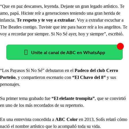
“Que en paz descanses, leyenda. Dejaste un gran legado artístico. Te
amo, papá. Hiciste reír a generaciones teniendo una gran herida de
infancia.
Te respeto y te voy a extrañar
. Voy a extrañar escuchar a
The Beatles contigo. Tuviste que irte para hacer reír a los angelitos. Te
voy a recordar por siempre. Si No Sé ayer, hoy y siempre”, escribió.
Unite al canal de ABC en WhatsApp
“Los Payasos Si No Sé” debutaron en el
Padeco del club Cerro
Porteño
, y compartieron escenario con
“El Chavo del 8”
y sus
personajes.
Su primer tema grabado fue
“El elefante trompita”
, que se convirtió
en uno de los más recordados de su repertorio.
En una entrevista concedida a
ABC Color
en 2013, Solís relató cómo
nació el nombre artístico que lo acompañó toda su vida.