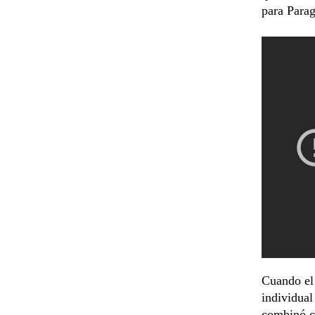
para Para
Cuando el 
individual
combinó co