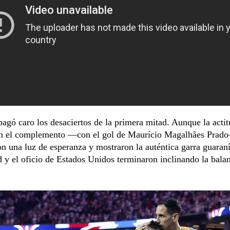
agó caro los desaciertos de la primera mitad. Aunque la actit
n el complemento —con el gol de Maurício Magalhães Prad
n una luz de esperanza y mostraron la auténtica garra guaraní
d y el oficio de Estados Unidos terminaron inclinando la balan