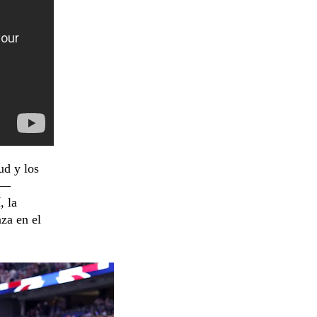
ud y los
o—
, la
za en el