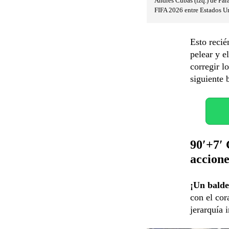
Andrés Cubas (izq.) de Par
FIFA 2026 entre Estados Un
Esto recié
pelear y e
corregir l
siguiente 
90′+7′ 
accione
¡Un balde
con el cor
jerarquía i