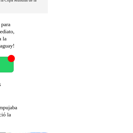
e la Copa Mundial de la
 para
ediato,
a la
raguay!
s
mpujaba
ció la