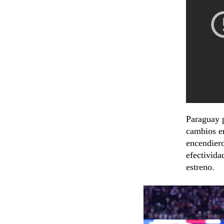
Paraguay p
cambios e
encendiero
efectivida
estreno.