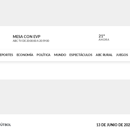
21º
MESA CON EVP
DE TODO 
AHORA
ABC TV
DE
20:00:00
A
20:59:00
ABC CARDINAL 
EPORTES
ECONOMÍA
POLÍTICA
MUNDO
ESPECTÁCULOS
ABC RURAL
JUEGOS
FÚTBOL
13 DE JUNIO DE 2026