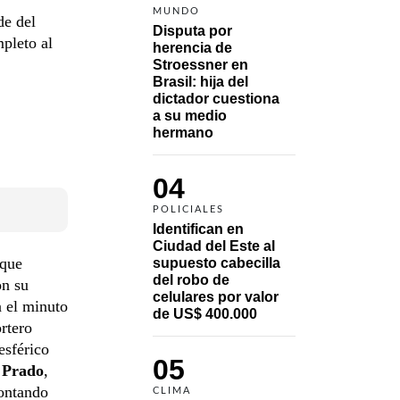
MUNDO
de del
Disputa por 
pleto al
herencia de 
Stroessner en 
Brasil: hija del 
dictador cuestiona 
a su medio 
hermano 
04
POLICIALES
Identifican en 
Ciudad del Este al 
 que
supuesto cabecilla 
del robo de 
on su
celulares por valor 
n el minuto
de US$ 400.000
rtero
esférico
05
 Prado
,
contando
CLIMA