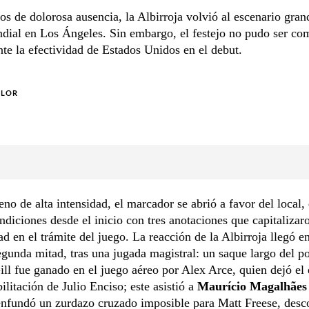
os de dolorosa ausencia, la Albirroja volvió al escenario gran
dial en Los Ángeles. Sin embargo, el festejo no pudo ser com
nte la efectividad de Estados Unidos en el debut.
OLOR
eno de alta intensidad, el marcador se abrió a favor del local,
diciones desde el inicio con tres anotaciones que capitalizar
ad en el trámite del juego. La reacción de la Albirroja llegó e
egunda mitad, tras una jugada magistral: un saque largo del po
ll fue ganado en el juego aéreo por Alex Arce, quien dejó el 
bilitación de Julio Enciso; este asistió a
Maurício Magalhães
enfundó un zurdazo cruzado imposible para Matt Freese, des