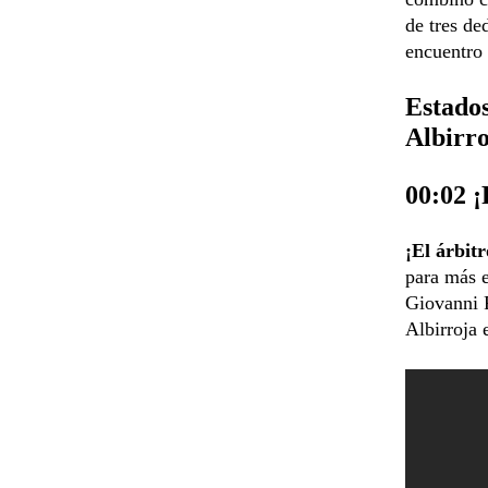
de tres de
encuentro 
Estados
Albirr
00:02
¡El árbit
para más e
Giovanni R
Albirroja