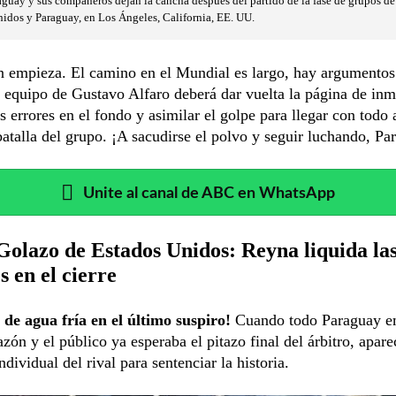
aguay y sus compañeros dejan la cancha después del partido de la fase de grupos d
idos y Paraguay, en Los Ángeles, California, EE. UU.
n empieza. El camino en el Mundial es largo, hay argumentos
l equipo de Gustavo Alfaro deberá dar vuelta la página de inm
os errores en el fondo y asimilar el golpe para llegar con todo 
batalla del grupo. ¡A sacudirse el polvo y seguir luchando, Pa
Unite al canal de ABC en WhatsApp
Golazo de Estados Unidos: Reyna liquida la
s en el cierre
 de agua fría en el último suspiro!
Cuando todo Paraguay e
azón y el público ya esperaba el pitazo final del árbitro, apare
ndividual del rival para sentenciar la historia.