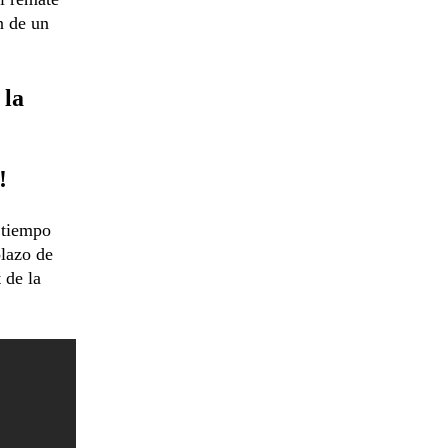
n de un
 la
!
tiempo
olazo de
 de la