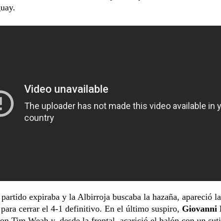
guay.
partido expiraba y la Albirroja buscaba la hazaña, apareció la
 para cerrar el 4-1 definitivo. En el último suspiro,
Giovanni
n Tim Weah y, desde la frontal, acarició el balón con un suti