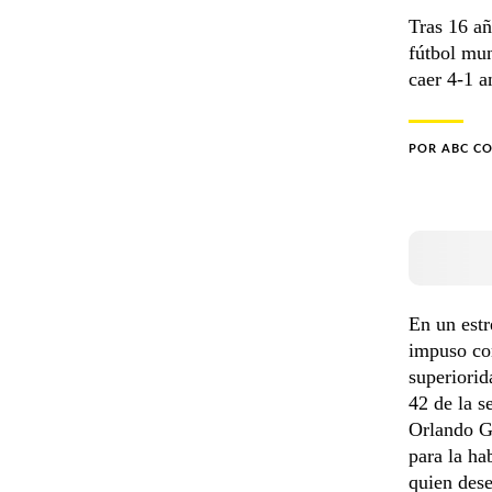
Tras 16 añ
fútbol mun
caer 4-1 a
POR
ABC C
En un estr
impuso con
superiorid
42 de la s
Orlando Gi
para la ha
quien des