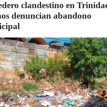
edero clandestino en Trinida
nos denuncian abandono
cipal