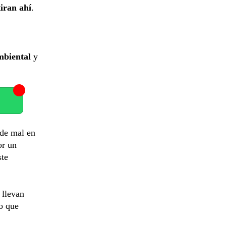
tiran ahí
.
biental
y
 de mal en
or un
ste
 llevan
o que