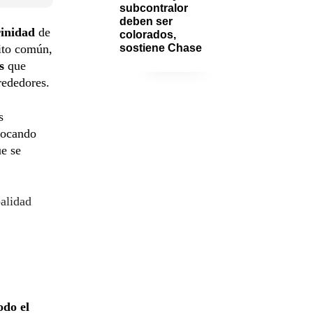
subcontralor 
deben ser 
rinidad
de
colorados, 
sito común,
sostiene Chase
s
que
rededores.
s
ovocando
e se
palidad
odo el