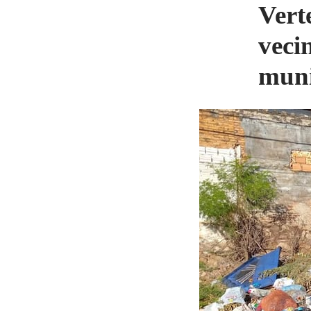
Vert
veci
muni