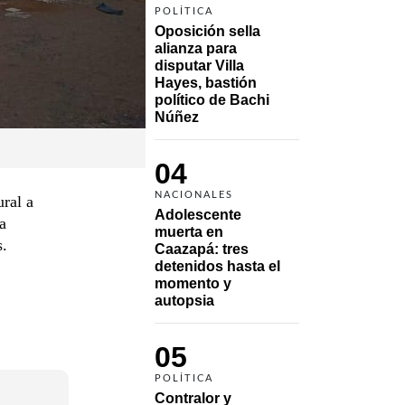
POLÍTICA
Oposición sella 
alianza para 
disputar Villa 
Hayes, bastión 
político de Bachi 
Núñez
04
NACIONALES
ral a
Adolescente 
a
muerta en 
s.
Caazapá: tres 
detenidos hasta el 
momento y 
autopsia
05
POLÍTICA
Contralor y 