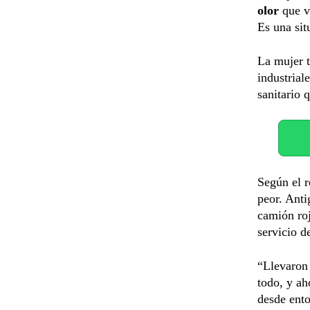
olor
que v
Es una sit
La mujer t
industrial
sanitario 
Según el r
peor. Ant
camión roj
servicio 
“Llevaron 
todo, y ah
desde ent