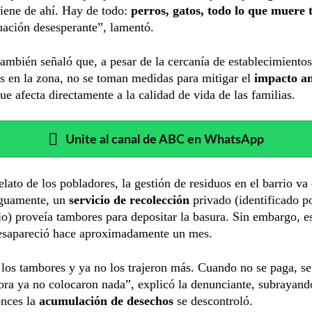
iene de ahí. Hay de todo:
perros, gatos, todo lo que muere 
uación desesperante”, lamentó.
ambién señaló que, a pesar de la cercanía de establecimientos
es en la zona, no se toman medidas para mitigar el
impacto am
que afecta directamente a la calidad de vida de las familias.
Unite al canal de ABC en WhatsApp
elato de los pobladores, la gestión de residuos en el barrio va
iguamente, un
servicio de recolección
privado (identificado p
o) proveía tambores para depositar la basura. Sin embargo, e
desapareció hace aproximadamente un mes.
los tambores y ya no los trajeron más. Cuando no se paga, se
ora ya no colocaron nada”, explicó la denunciante, subrayand
onces la
acumulación de desechos
se descontroló.