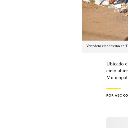
Vertedero clandestino en T
Ubicado en
cielo abie
Municipal
POR
ABC C