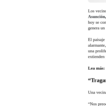
Los vecino
Asunción
hoy se con
genera un 
El paisaje
alarmante,
una prolif
extienden 
Lea más:
“Traga
Una vecina
“Nos preo