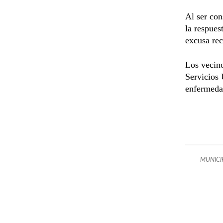
Al ser con
la respues
excusa rec
Los vecin
Servicios 
enfermedad
MUNICI