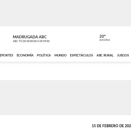
20º
MADRUGADA ABC
MADRUGAD
AHORA
ABC TV
DE
00:00:00
A
04:59:00
ABC CARDINAL 
EPORTES
ECONOMÍA
POLÍTICA
MUNDO
ESPECTÁCULOS
ABC RURAL
JUEGOS
15 DE FEBRERO DE 2026