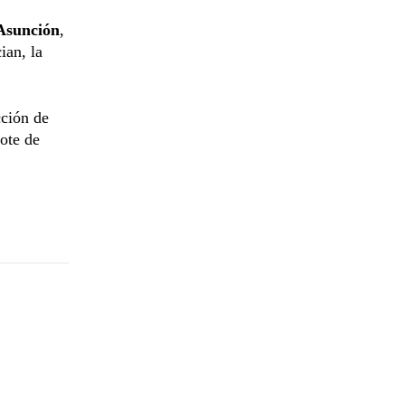
Asunción
,
ian, la
cción de
rote de