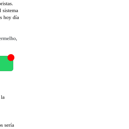
ristas.
l sistema
s hoy día
ermelho,
 la
s sería