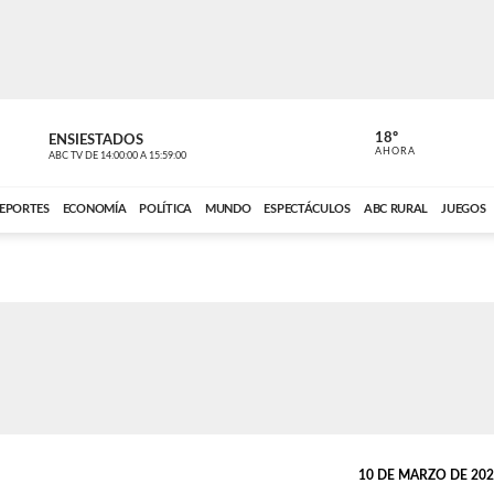
18º
ENSIESTADOS
PERIODÍST
AHORA
ABC TV
DE
14:00:00
A
15:59:00
ABC CARDINAL 
EPORTES
ECONOMÍA
POLÍTICA
MUNDO
ESPECTÁCULOS
ABC RURAL
JUEGOS
10 DE MARZO DE 2026