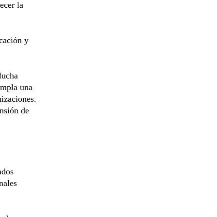
ecer la
cación y
lucha
empla una
nizaciones.
ansión de
ados
nales