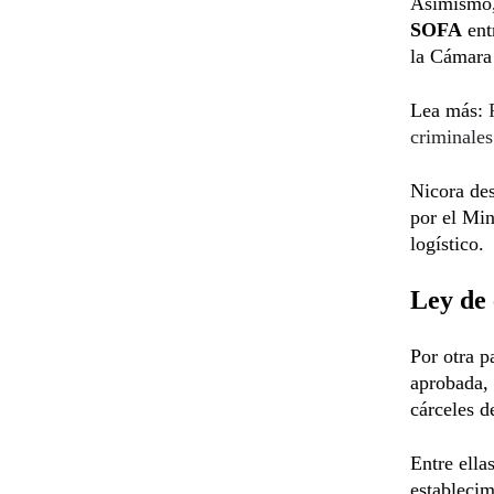
Asimismo, 
SOFA
ent
la Cámara
Lea más:
criminales
Nicora des
por el Min
logístico.
Ley de 
Por otra p
aprobada, 
cárceles de
Entre ella
establecim