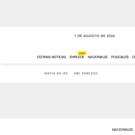
7 DE AGOSTO DE 2026
A DE LA TARDE
ABC FM
12:00 A 14:59
NUEVO
ÚLTIMAS NOTICIAS
EMPLEOS
NACIONALES
POLICIALES
D
MAFIA EN IPS
ABC EMPLEOS
NACIONALES