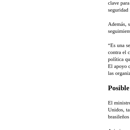
clave para
seguridad 
Además, se
seguimient
“Es una se
contra el
política q
El apoyo q
las organi
Posible
El ministr
Unidos, t
brasileños