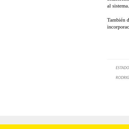
al sistema
También de
incorporac
ESTADO
RODRIG