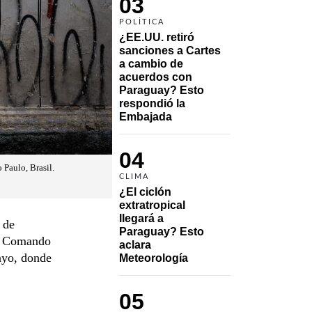
03
POLÍTICA
¿EE.UU. retiró 
sanciones a Cartes 
a cambio de 
acuerdos con 
Paraguay? Esto 
respondió la 
Embajada
04
 Paulo, Brasil.
CLIMA
¿El ciclón 
extratropical 
llegará a 
 de
Paraguay? Esto 
al Comando
aclara 
ayo, donde
Meteorología
05