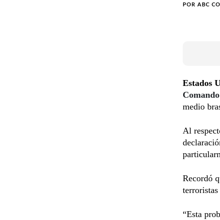
POR
ABC C
Estados 
Comando 
medio bras
Al respect
declaració
particular
Recordó q
terrorista
“Esta prob