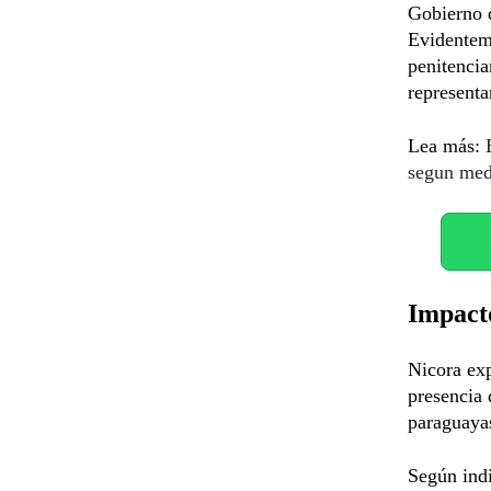
Gobierno d
Evidenteme
penitencia
representa
Lea más:
E
segun med
Impacto
Nicora exp
presencia 
paraguaya
Según indi