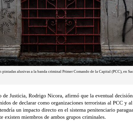
n pintadas alusivas a la banda criminal Primer Comando de la Capital (PCC), en Sao
o de Justicia, Rodrigo Nicora, afirmó que la eventual decisión
nidos de declarar como organizaciones terroristas al PCC y 
endría un impacto directo en el sistema penitenciario paragu
te existen miembros de ambos grupos criminales.