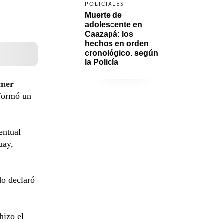
POLICIALES
Muerte de 
adolescente en 
Caazapá: los 
hechos en orden 
cronológico, según 
la Policía
imer
nformó un
entual
uay,
do declaró
hizo el