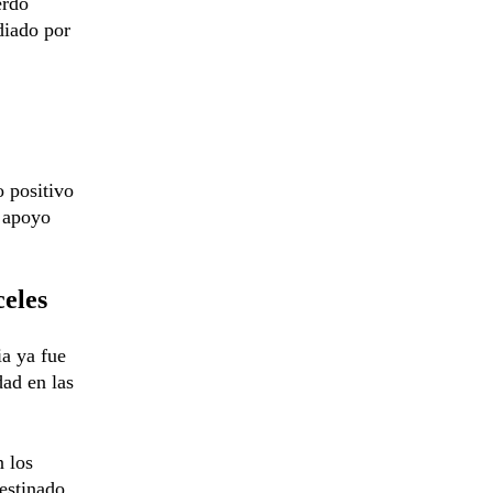
erdo
diado por
o positivo
y apoyo
celes
ia ya fue
dad en las
n los
estinado