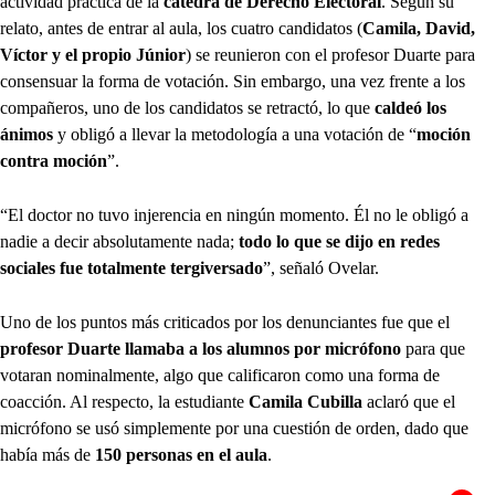
actividad práctica de la
cátedra de Derecho Electoral
. Según su
relato, antes de entrar al aula, los cuatro candidatos (
Camila, David,
Víctor y el propio Júnior
) se reunieron con el profesor Duarte para
consensuar la forma de votación. Sin embargo, una vez frente a los
compañeros, uno de los candidatos se retractó, lo que
caldeó los
ánimos
y obligó a llevar la metodología a una votación de “
moción
contra moción
”.
“El doctor no tuvo injerencia en ningún momento. Él no le obligó a
nadie a decir absolutamente nada;
todo lo que se dijo en redes
sociales fue totalmente tergiversado
”, señaló Ovelar.
Uno de los puntos más criticados por los denunciantes fue que el
profesor Duarte llamaba a los alumnos por micrófono
para que
votaran nominalmente, algo que calificaron como una forma de
coacción. Al respecto, la estudiante
Camila Cubilla
aclaró que el
micrófono se usó simplemente por una cuestión de orden, dado que
había más de
150 personas en el aula
.