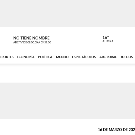
16º
NO TIENE NOMBRE
NO TIENE 
AHORA
ABC TV
DE
08:00:00
A
09:59:00
ABC CARDINAL 
EPORTES
ECONOMÍA
POLÍTICA
MUNDO
ESPECTÁCULOS
ABC RURAL
JUEGOS
16 DE MARZO DE 2026