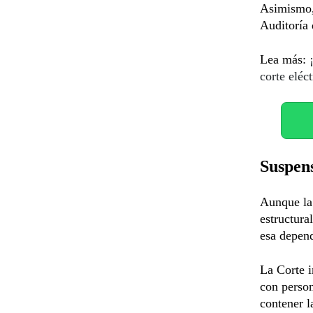
Asimismo, 
Auditoría 
Lea más:
corte eléct
Suspens
Aunque la 
estructura
esa depend
La Corte i
con person
contener l