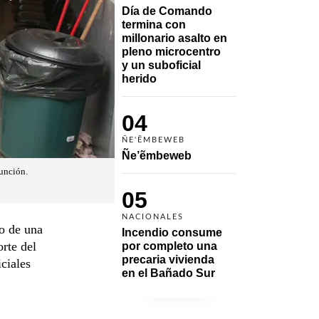
Día de Comando 
termina con 
millonario asalto en 
pleno microcentro 
y un suboficial 
herido
04
ÑE'ẼMBEWEB
Ñe’ẽmbeweb
sunción.
05
NACIONALES
to de una
Incendio consume 
orte del
por completo una 
precaria vivienda 
ciales
en el Bañado Sur