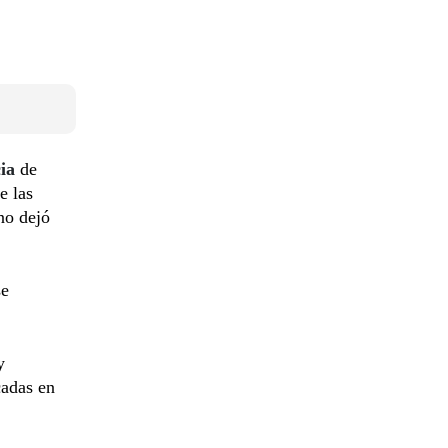
ia
de
e las
no dejó
se
y
cadas en