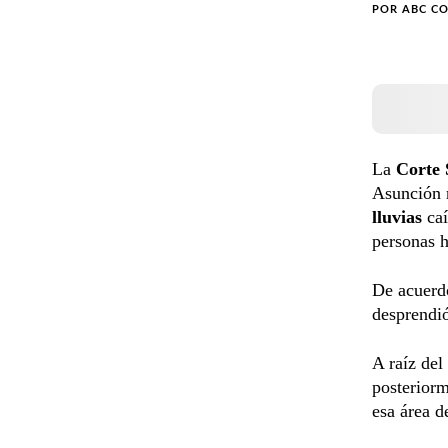
POR
ABC C
La
Corte 
Asunción r
lluvias
ca
personas h
De acuerdo
desprendió
A raíz del
posteriorm
esa área de