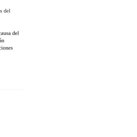
s del
causa del
án
ciones