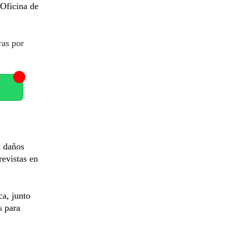
 Oficina de
ras por
a daños
revistas en
ca, junto
s para