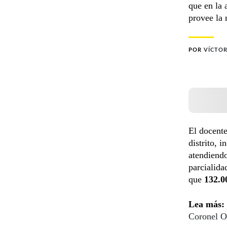
que en la 
provee la 
POR
VÍCTOR
El docent
distrito, 
atendiend
parcialida
que
132.0
Lea más:
Coronel Ov