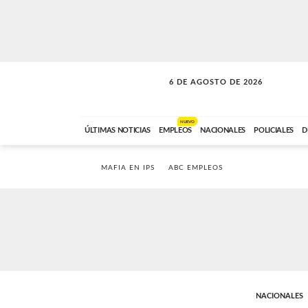
6 DE AGOSTO DE 2026
A DE LA TARDE
ABC FM
12:00 A 14:59
NUEVO
ÚLTIMAS NOTICIAS
EMPLEOS
NACIONALES
POLICIALES
D
MAFIA EN IPS
ABC EMPLEOS
NACIONALES