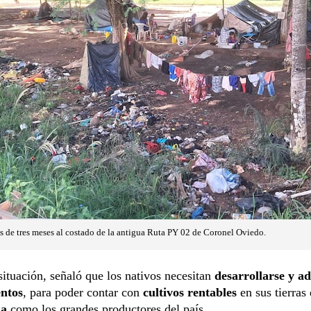
 de tres meses al costado de la antigua Ruta PY 02 de Coronel Oviedo.
situación, señaló que los nativos necesitan
desarrollarse y ad
ntos
, para poder contar con
cultivos rentables
en sus tierras 
ja
como los grandes productores del país.