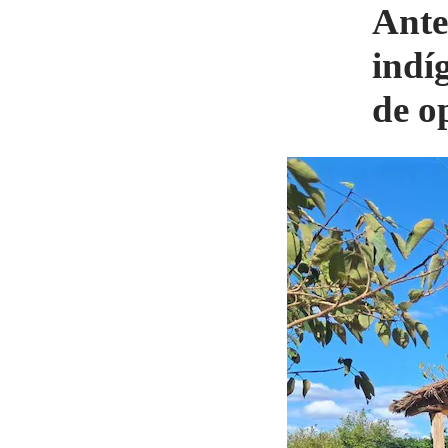
Ante
indí
de o