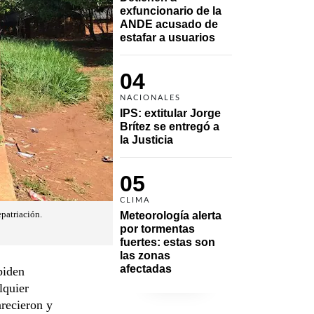
exfuncionario de la 
ANDE acusado de 
estafar a usuarios
04
NACIONALES
IPS: extitular Jorge 
Brítez se entregó a 
la Justicia
05
CLIMA
patriación.
Meteorología alerta 
por tormentas 
fuertes: estas son 
las zonas 
afectadas
piden
lquier
arecieron y