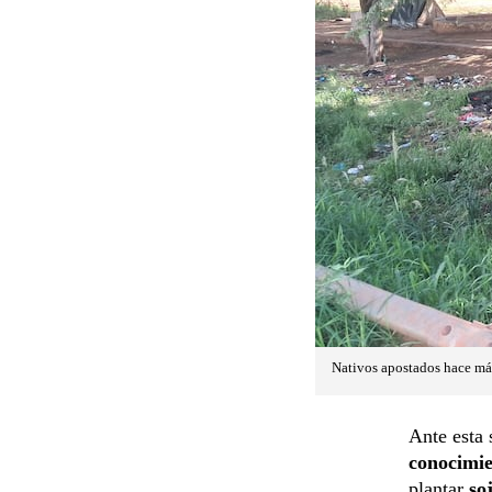
Nativos apostados hace más
Ante esta 
conocimie
plantar
so