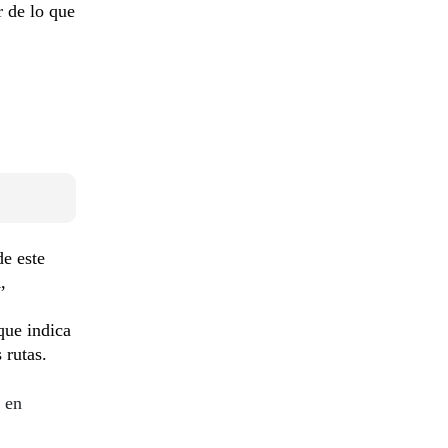
r de lo que
e este
a
,
que indica
 rutas.
 en