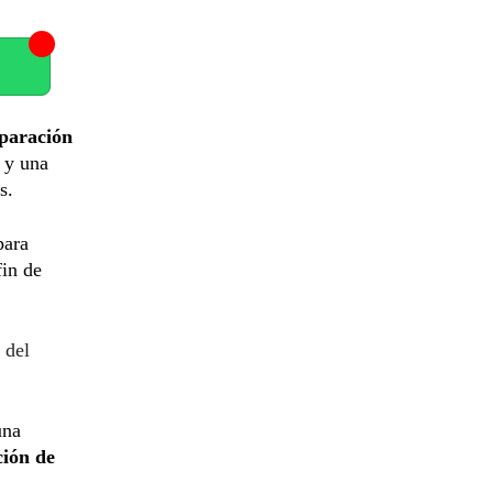
paración
s y una
s.
para
fin de
 del
una
ción de