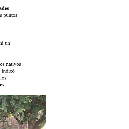
ades
es puntos
ni un
los nativos
. Indicó
los
es
.