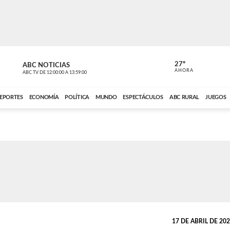
27º
ABC NOTICIAS
CARDINAL 
AHORA
ABC TV
DE
12:00:00
A
13:59:00
ABC CARDINAL 
EPORTES
ECONOMÍA
POLÍTICA
MUNDO
ESPECTÁCULOS
ABC RURAL
JUEGOS
17 DE ABRIL DE 2026