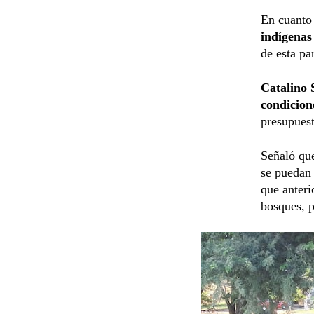
En cuanto
indígenas
de esta par
Catalino 
condicio
presupuest
Señaló que
se puedan 
que anteri
bosques, 