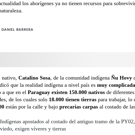
actualidad los aborígenes ya no tienen recursos para sobrevivi
naturaleza.
 DANIEL BARRERA
e nativo,
Catalino Sosa
, de la comunidad indígena
Ñu Hovy
d
indicó que la realidad indígena a nivel país es
muy complicad
o a que en el
Paraguay existen 150.000 nativos
de diferentes
des, de los cuales solo
18.000 tienen tierras
para trabajar, lo 
00
están por la calle y bajo
precarias carpas
al costado de las
Indígenas apostados al costado del antiguo tramo de la PY02,
iedo, exigen víveres y tierras