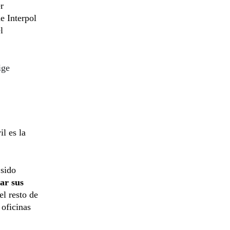
r
e Interpol
l
ige
l es la
 sido
ar sus
el resto de
 oficinas