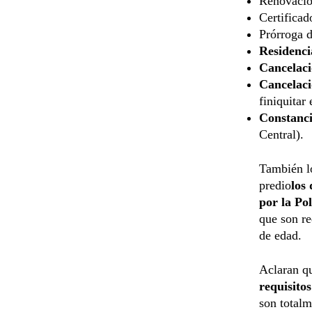
Renovaci
Certifica
Prórroga 
Residenci
Cancelaci
Cancelaci
finiquitar
Constanc
Central).
También lo
predio
los
por la Po
que son re
de edad.
Aclaran qu
requisito
son totalm