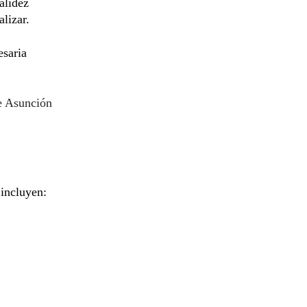
alidez
alizar.
esaria
de Asunción
 incluyen: