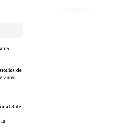
grama
atorios de
grantes.
io al 3 de
 la