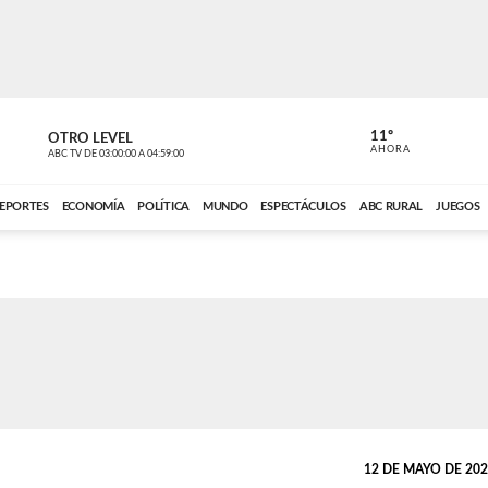
11º
OTRO LEVEL
VOCES DEL
AHORA
ABC TV
DE
03:00:00
A
04:59:00
ABC CARDINAL 
EPORTES
ECONOMÍA
POLÍTICA
MUNDO
ESPECTÁCULOS
ABC RURAL
JUEGOS
12 DE MAYO DE 2026