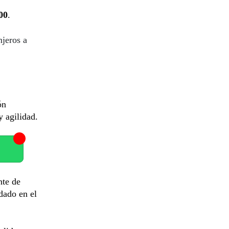
00
.
njeros a
ón
y agilidad.
nte de
dado en el