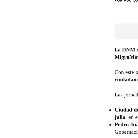
POR
ABC C
La
DNM
MigraMóv
Con este 
ciudadano
Las jornad
Ciudad de
julio
, en 
Pedro Ju
Gobernac