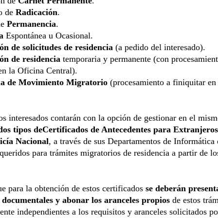
ón de
Carnet Permanente
.
do de
Radicación
.
de
Permanencia
.
a
Espontánea u Ocasional.
ón de solicitudes de residencia
(a pedido del interesado).
ón de residencia
temporaria y permanente (con procesamient
 en la Oficina Central).
ia de Movimiento Migratorio
(procesamiento a finiquitar en 
s interesados contarán con la opción de gestionar en el mis
 dos tipos deCertificados de Antecedentes para Extranjero
licía Nacional
, a través de sus Departamentos de Informática 
queridos para trámites migratorios de residencia a partir de l
e para la obtención de estos certificados
se deberán presenta
s documentales y abonar los aranceles propios
de estos trám
ente independientes a los requisitos y aranceles solicitados po