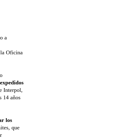
o a
la Oficina
mo
sexpedidos
e Interpol,
os 14 años
r los
ites, que
r