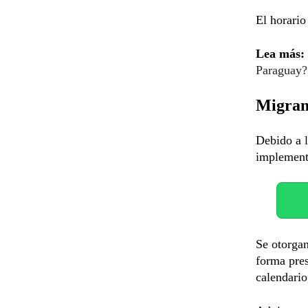
El horario
Lea más:
Paraguay?
Migram
Debido a l
implemen
Se otorga
forma pres
calendario