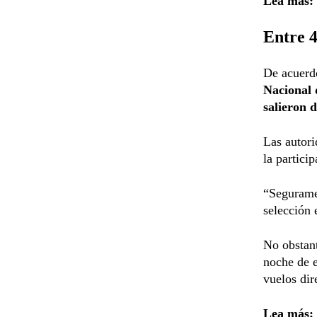
Lea más:
Entre 4
De acuerd
Nacional 
salieron d
Las autori
la partici
“Segurame
selección 
No obstant
noche de e
vuelos dir
Lea más: