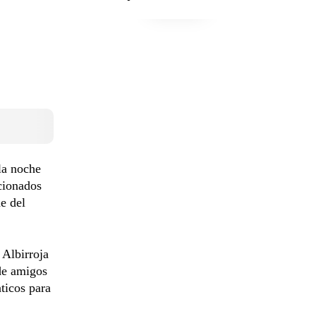
 la noche
icionados
de del
 Albirroja
 de amigos
ticos para