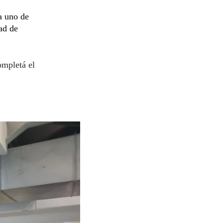
a uno de
ad de
ompletá el