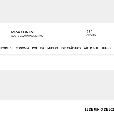
23º
MESA CON EVP
EL OBSERV
AHORA
ABC TV
DE
20:00:00
A
20:59:00
ABC CARDINAL 
EPORTES
ECONOMÍA
POLÍTICA
MUNDO
ESPECTÁCULOS
ABC RURAL
JUEGOS
11 DE JUNIO DE 2026