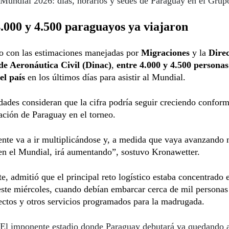
Mundial 2026: días, horarios y sedes de Paraguay en el Gru
.000 y 4.500 paraguayos ya viajaron
o con las estimaciones manejadas por
Migraciones
y la
Dire
de Aeronáutica Civil (Dinac)
,
entre 4.000 y 4.500 personas
el país
en los últimos días para asistir al Mundial.
dades consideran que la cifra podría seguir creciendo confor
pación de Paraguay en el torneo.
nte va a ir multiplicándose y, a medida que vaya avanzando 
en el Mundial, irá aumentando”, sostuvo Kronawetter.
e, admitió que el principal reto logístico estaba concentrado 
ste miércoles, cuando debían embarcar cerca de mil personas
ectos y otros servicios programados para la madrugada.
El imponente estadio donde Paraguay debutará va quedando 