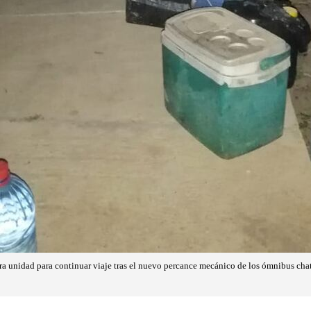
ra unidad para continuar viaje tras el nuevo percance mecánico de los ómnibus chata