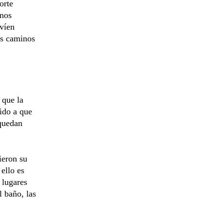
orte
 nos
víen
os caminos
s
que la
ido a que
quedan
ieron su
 ello es
 lugares
l baño, las