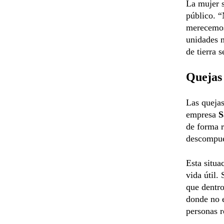
La mujer 
público. “
merecemos
unidades 
de tierra 
Quejas 
Las queja
empresa
S
de forma r
descompues
Esta situa
vida útil.
que dentro
donde no e
personas r