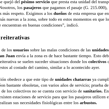
se quejó del
pésimo servicio
que presta esta unidad del transp
Nosotros, los
pasajeros
que pagamos el pasaje (G. 215.000),
 más respeto. Exigimos a los
dueños
de esta empresa que en
más nuevas a la zona, sobre todo en estos momentos en que l
se encuentran en buenas condiciones”, indicó.
reiterativas
s de los
usuarios
sobre las malas condiciones de las
unidade
an Juan
envía a la zona es de hace bastante tiempo. Esto deb
eiterativa se suelen suceder situaciones donde los
colectivos
tos al costado del camino, similar a lo acontecido ayer.
ción obedece a que este tipo de
unidades chatarras
ya cumpl
 Son bastante obsoletas, con varios años de servicio; prueba de
 de los colectivos no se cuenta con servicio de
sanitarios.
En
xisten estaciones de servicio para que los pasajeros utilicen e
ealizan sus necesidades fisiológicas entre los
arbustos.