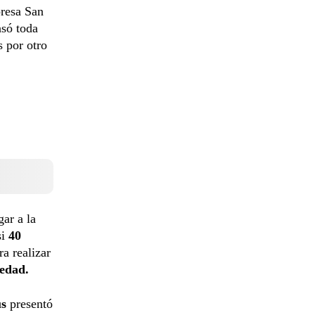
presa San
asó toda
s por otro
gar a la
si
40
a realizar
 edad.
us
presentó