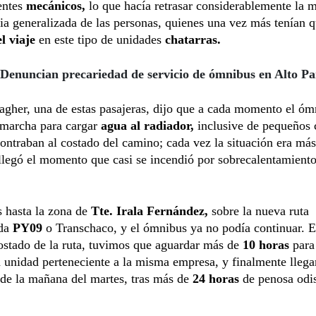
entes
mecánicos,
lo que hacía retrasar considerablemente la 
bia generalizada de las personas, quienes una vez más tenían 
l viaje
en este tipo de unidades
chatarras.
Denuncian precariedad de servicio de ómnibus en Alto P
agher, una de estas pasajeras, dijo que a cada momento el óm
 marcha para cargar
agua al radiador,
inclusive de pequeños 
ontraban al costado del camino; cada vez la situación era má
llegó el momento que casi se incendió por sobrecalentamiento
 hasta la zona de
Tte. Irala Fernández,
sobre la nueva ruta
ida
PY09
o Transchaco, y el ómnibus ya no podía continuar. E
costado de la ruta, tuvimos que aguardar más de
10 horas
para
a unidad perteneciente a la misma empresa, y finalmente llega
de la mañana del martes, tras más de
24 horas
de penosa odi