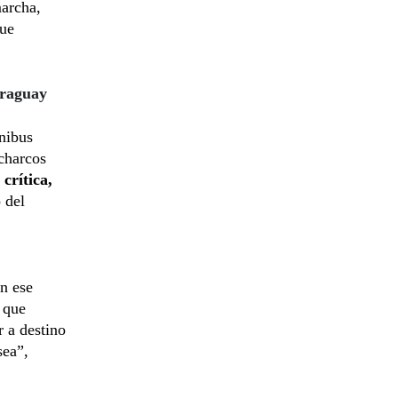
marcha,
que
araguay
nibus
charcos
s
crítica,
 del
n ese
 que
r a destino
sea”,