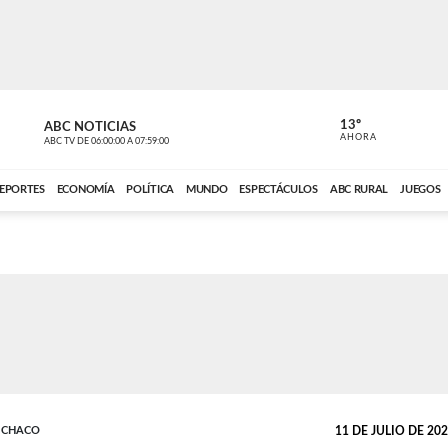
13º
ABC NOTICIAS
LA PRIMER
AHORA
ABC TV
DE
06:00:00
A
07:59:00
ABC CARDINAL 
EPORTES
ECONOMÍA
POLÍTICA
MUNDO
ESPECTÁCULOS
ABC RURAL
JUEGOS
L CHACO
11 DE JULIO DE 2023