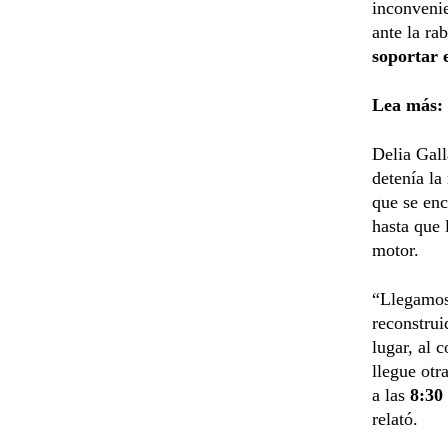
inconveni
ante la ra
soportar e
Lea más:
Delia Gall
detenía la
que se enc
hasta que 
motor.
“Llegamos
reconstru
lugar, al 
llegue otr
a las
8:30
relató.