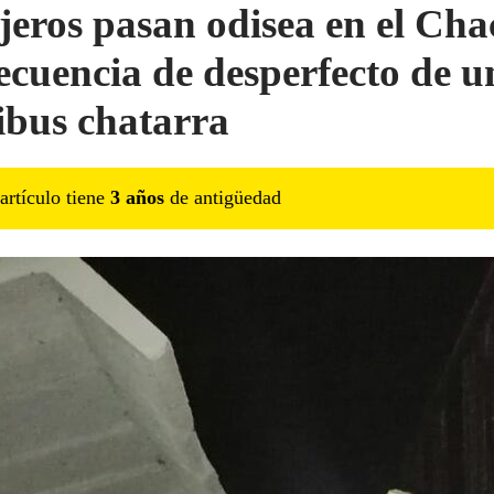
jeros pasan odisea en el Cha
ecuencia de desperfecto de u
bus chatarra
artículo tiene
3
año
s
de antigüedad