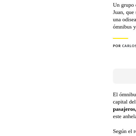
Un grupo d
Juan, que 
una odisea
ómnibus y 
POR
CARLO
El ómnibus
capital de
pasajeros
este anhel
Según el r