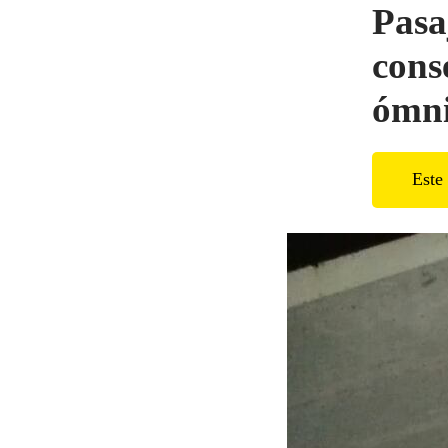
Pasa
cons
ómni
Este 