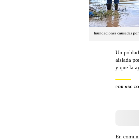
Inundaciones causadas por
Un poblado
aislada po
y que la a
POR
ABC C
En comun