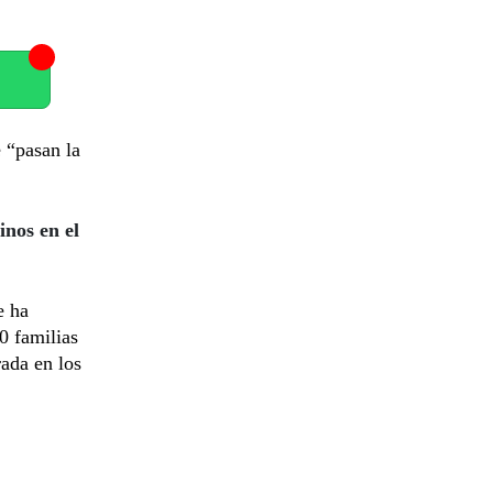
e “pasan la
nos en el
e ha
0 familias
ada en los