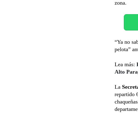
zona.
“Ya no sab
pelota” an
Lea más:
Alto Par
La
Secret
repartido 
chaqueñas 
departamen