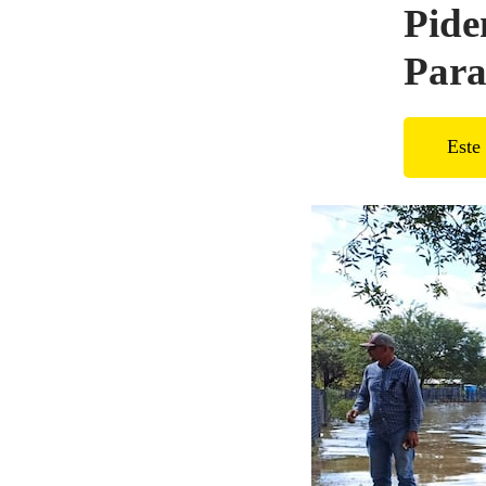
Pide
Para
Este 