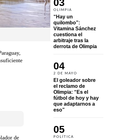
03
OLIMPIA
“Hay un 
quilombo”: 
Vitamina Sánchez 
cuestiona el 
arbitraje tras la 
derrota de Olimpia
Paraguay,
nsuficiente
04
2 DE MAYO
El goleador sobre 
el reclamo de 
Olimpia: “Es el 
fútbol de hoy y hay 
que adaptarnos a 
eso”
05
blador de
POLÍTICA