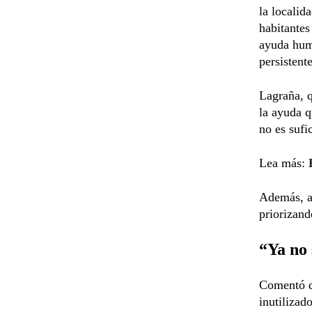
la localid
habitantes
ayuda huma
persistent
Lagraña, 
la ayuda q
no es sufi
Lea más:
Además, 
priorizand
“Ya no 
Comentó q
inutilizad