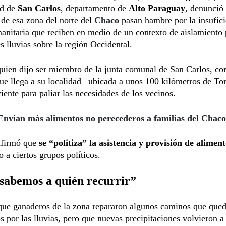
ad de
San Carlos
, departamento de
Alto Paraguay
, denunció
 de esa zona del norte del
Chaco
pasan hambre por la insufici
nitaria que reciben en medio de un contexto de aislamiento 
es lluvias sobre la región Occidental.
quien dijo ser miembro de la junta comunal de San Carlos, c
ue llega a su localidad –ubicada a unos 100 kilómetros de T
ciente para paliar las necesidades de los vecinos.
Envían más alimentos no perecederos a familias del Chaco
afirmó que
se “politiza” la asistencia y provisión de alimen
o a ciertos grupos políticos.
sabemos a quién recurrir”
ue ganaderos de la zona repararon algunos caminos que que
os por las lluvias, pero que nuevas precipitaciones volvieron a 