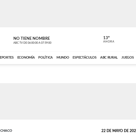
13º
NO TIENE NOMBRE
ABC RURAL
AHORA
ABC TV
DE
06:00:00
A
07:59:00
ABC CARDINAL 
EPORTES
ECONOMÍA
POLÍTICA
MUNDO
ESPECTÁCULOS
ABC RURAL
JUEGOS
L CHACO
22 DE MAYO DE 2025