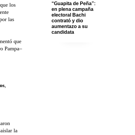
“Guapita de Peña”: 
 que los
en plena campaña 
ente
electoral Bachi 
por las
contrató y dio 
aumentazo a su 
candidata 
omentó que
oro Pampa–
tos
,
daron
aislar la