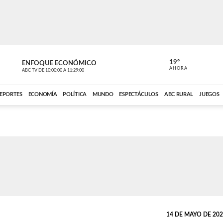
19º
ENFOQUE ECONÓMICO
ENFOQUE 
AHORA
ABC TV
DE
10:00:00
A
11:29:00
ABC CARDINAL 
EPORTES
ECONOMÍA
POLÍTICA
MUNDO
ESPECTÁCULOS
ABC RURAL
JUEGOS
14 DE MAYO DE 2026