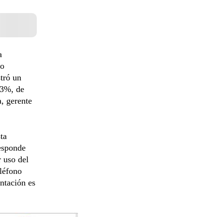
a
so
stró un
13%, de
, gerente
ta
responde
 uso del
eléfono
entación es