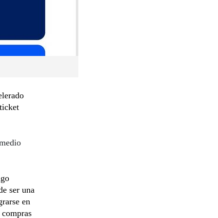
elerado
ticket
 medio
ago
de ser una
grarse en
o compras