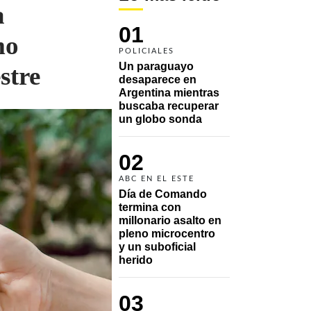
a
01
mo
POLICIALES
Un paraguayo 
stre
desaparece en 
Argentina mientras 
buscaba recuperar 
un globo sonda 
02
ABC EN EL ESTE
Día de Comando 
termina con 
millonario asalto en 
pleno microcentro 
y un suboficial 
herido
03