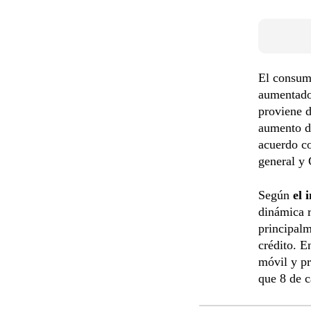
El consumo
aumentado 
proviene d
aumento de
acuerdo co
general y 
Según
el 
dinámica r
principalm
crédito. E
móvil y pr
que 8 de c