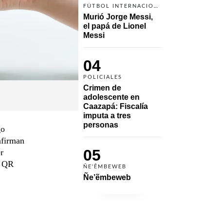
FÚTBOL INTERNACIONAL
Murió Jorge Messi, 
el papá de Lionel 
Messi
04
POLICIALES
Crimen de 
adolescente en 
Caazapá: Fiscalía 
imputa a tres 
personas 
go
nfirman
05
r
l QR
ÑE'ẼMBEWEB
Ñe’ẽmbeweb