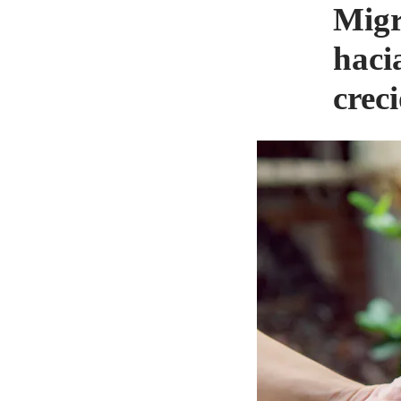
Migr
haci
crec