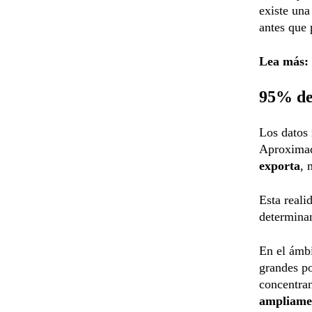
existe una
antes que 
Lea más:
95% de 
Los datos 
Aproxima
exporta
, 
Esta reali
determinan
En el ámbi
grandes po
concentra
ampliamen