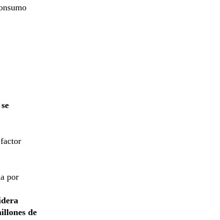
 consumo
 se
factor
da por
lidera
illones de