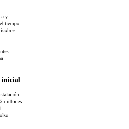
ca y
el tiempo
rícola e
antes
na
 inicial
stalación
12 millones
l
olso