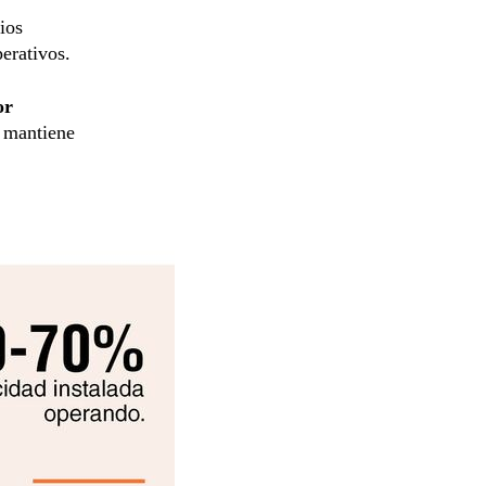
ios
erativos.
or
e mantiene