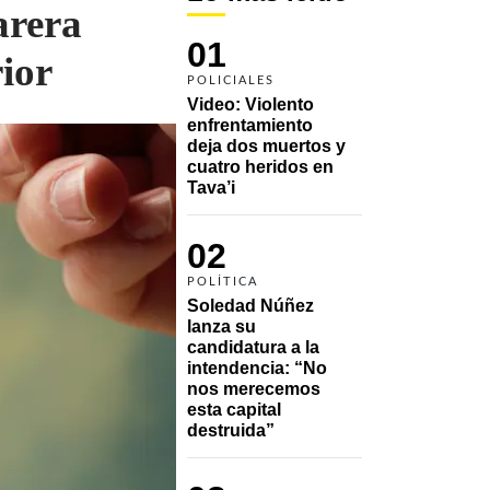
arera
01
ior
POLICIALES
Video: Violento 
enfrentamiento 
deja dos muertos y 
cuatro heridos en 
Tava’i
02
POLÍTICA
Soledad Núñez 
lanza su 
candidatura a la 
intendencia: “No 
nos merecemos 
esta capital 
destruida”