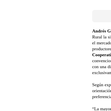
Andrés Go
Rural la s
el mercado
productor
Cooperati
convencion
con una di
exclusivam
Según exp
orientació
preferenci
“La mayor 