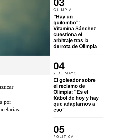
03
OLIMPIA
“Hay un 
quilombo”: 
Vitamina Sánchez 
cuestiona el 
arbitraje tras la 
derrota de Olimpia
04
2 DE MAYO
El goleador sobre 
el reclamo de 
azúcar
Olimpia: “Es el 
fútbol de hoy y hay 
s por
que adaptarnos a 
ncelarias.
eso”
05
POLÍTICA