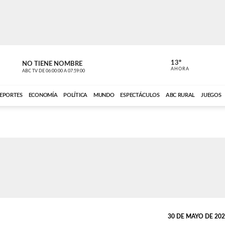
13º
NO TIENE NOMBRE
ABC RURAL
AHORA
ABC TV
DE
06:00:00
A
07:59:00
ABC CARDINAL 
EPORTES
ECONOMÍA
POLÍTICA
MUNDO
ESPECTÁCULOS
ABC RURAL
JUEGOS
30 DE MAYO DE 2026