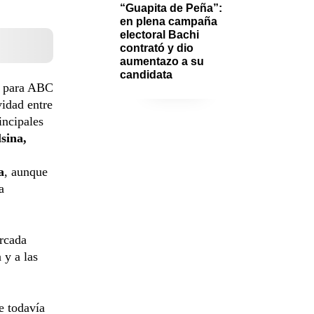
“Guapita de Peña”: 
en plena campaña 
electoral Bachi 
contrató y dio 
aumentazo a su 
candidata 
ó para ABC
vidad entre
incipales
sina,
a
, aunque
a
rcada
 y a las
e todavía