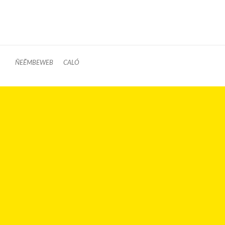
ÑEẼMBEWEB
CALÓ