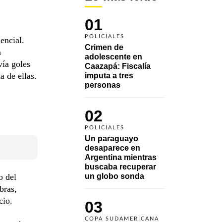
01
POLICIALES
encial.
Crimen de 
a
adolescente en 
vía goles
Caazapá: Fiscalía 
a de ellas.
imputa a tres 
personas 
02
POLICIALES
Un paraguayo 
desaparece en 
Argentina mientras 
buscaba recuperar 
o del
un globo sonda 
bras,
cio.
03
COPA SUDAMERICANA