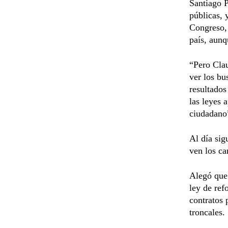
Santiago P
públicas, 
Congreso, 
país, aunq
“Pero Clau
ver los bu
resultados
las leyes 
ciudadano
Al día sig
ven los c
Alegó que 
ley de ref
contratos 
troncales.