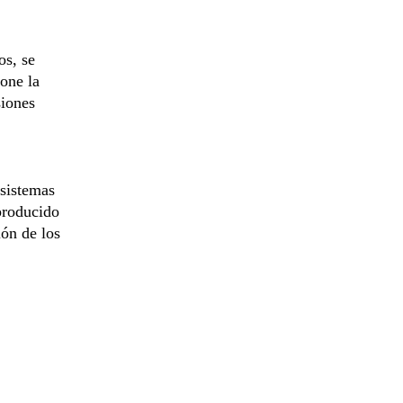
os, se
one la
siones
 sistemas
producido
ión de los