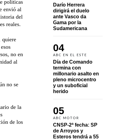
 políticas
Darío Herrera 
e envió al
dirigirá el duelo 
storia del
ante Vasco da 
Gama por la 
s reales.
Sudamericana
, quiere
04
 esos
rsos, no en
ABC EN EL ESTE
nidad al
Día de Comando 
termina con 
millonario asalto en 
pleno microcentro 
aún no se
y un suboficial 
herido
ario de la
05
os
ABC MOTOR
ción de los
CNSP-2ª fecha: SP 
de Arroyos y 
Esteros tendrá a 55 