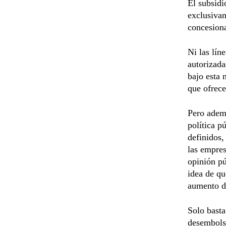
El subsidi
exclusivam
concesiona
Ni las lín
autorizad
bajo esta 
que ofrece
Pero ademá
política p
definidos,
las empres
opinión pú
idea de qu
aumento d
Solo basta
desembolsa