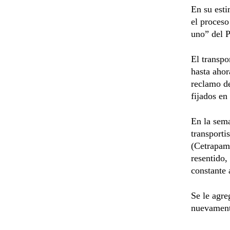
En su esti
el proceso
uno” del 
El transpo
hasta ahor
reclamo de
fijados en
En la sem
transporti
(Cetrapam)
resentido, 
constante 
Se le agre
nuevamente