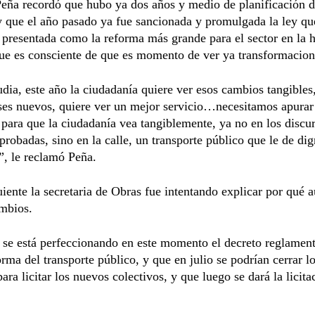
eña recordó que hubo ya dos años y medio de planificación de
y que el año pasado ya fue sancionada y promulgada la ley qu
presentada como la reforma más grande para el sector en la hi
ue es consciente de que es momento de ver ya transformacione
dia, este año la ciudadanía quiere ver esos cambios tangibles
ses nuevos, quiere ver un mejor servicio…necesitamos apurar
 para que la ciudadanía vea tangiblemente, ya no en los discu
aprobadas, sino en la calle, un transporte público que le de dig
”, le reclamó Peña.
uiente la secretaria de Obras fue intentando explicar por qué 
ambios.
se está perfeccionando en este momento el decreto reglament
orma del transporte público, y que en julio se podrían cerrar l
para licitar los nuevos colectivos, y que luego se dará la licita