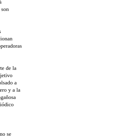
á
 son
s
cionan
operadoras
te de la
jetivo
olsado a
ero y a la
engañosa
riódico
no se