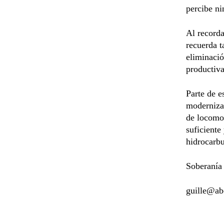
percibe ni
Al recorda
recuerda 
eliminació
productiva
Parte de e
modernizac
de locomoc
suficiente
hidrocarbu
Soberanía 
guille@ab