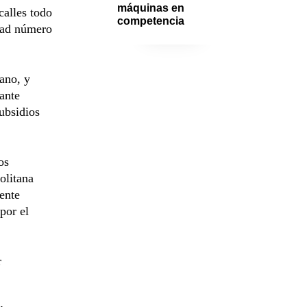
máquinas en 
calles todo
competencia
idad número
iano, y
ante
subsidios
os
olitana
ente
 por el
r