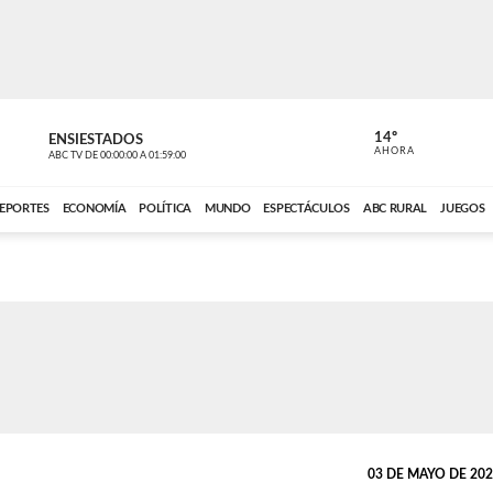
14º
ENSIESTADOS
VOCES DEL
AHORA
ABC TV
DE
00:00:00
A
01:59:00
ABC CARDINAL 
EPORTES
ECONOMÍA
POLÍTICA
MUNDO
ESPECTÁCULOS
ABC RURAL
JUEGOS
03 DE MAYO DE 2026