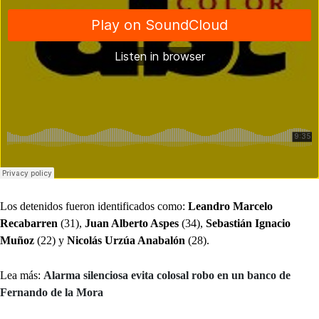
Los detenidos fueron identificados como:
Leandro Marcelo
Recabarren
(31),
Juan Alberto Aspes
(34),
Sebastián Ignacio
Muñoz
(22) y
Nicolás Urzúa Anabalón
(28).
Lea más:
Alarma silenciosa evita colosal robo en un banco de
Fernando de la Mora