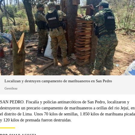
Localizan y destruyen campamento de marihuaneros en San Pedro
Gentileza
SAN PEDRO. Fiscalía y policías antinarcóticos de San Pedro, localizaron y
destruyeron un precario campamento de marihuaneros a orillas del rio Jejuí, en
el distrito de Lima. Unos 70 kilos de semillas, 1.850 kilos de marihuana picada
y 120 kilos de prensada fueron destruidas.