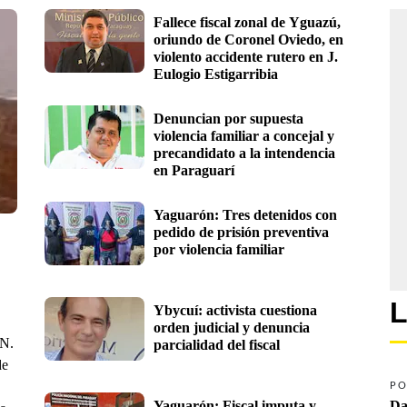
Fallece fiscal zonal de Yguazú, 
oriundo de Coronel Oviedo, en 
violento accidente rutero en J. 
Eulogio Estigarribia
Denuncian por supuesta 
violencia familiar a concejal y 
precandidato a la intendencia 
en Paraguarí
Yaguarón: Tres detenidos con 
pedido de prisión preventiva 
por violencia familiar 
L
Ybycuí: activista cuestiona 
orden judicial y denuncia 
 N.
parcialidad del fiscal
de
PO
Yaguarón: Fiscal imputa y 
Da