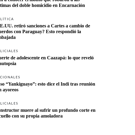
ctimas del doble homicidio en Encarnación
LÍTICA
E.UU. retiró sanciones a Cartes a cambio de 
uerdos con Paraguay? Esto respondió la 
bajada
LICIALES
erte de adolescente en Caazapá: lo que reveló 
 autopsia
CIONALES
so “Yankiguayo”: esto dice el Indi tras reunión 
n ayoreos
LICIALES
nstructor muere al sufrir un profundo corte en 
 cuello con su propia amoladora