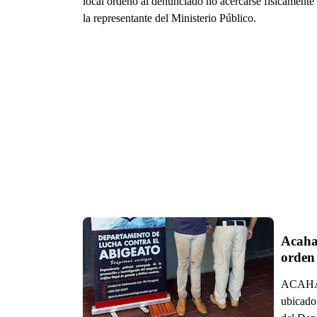
local ordenó al denunciado no acercarse físicamente
la representante del Ministerio Público.
Acahay
orden
ACAHAY.
ubicado 