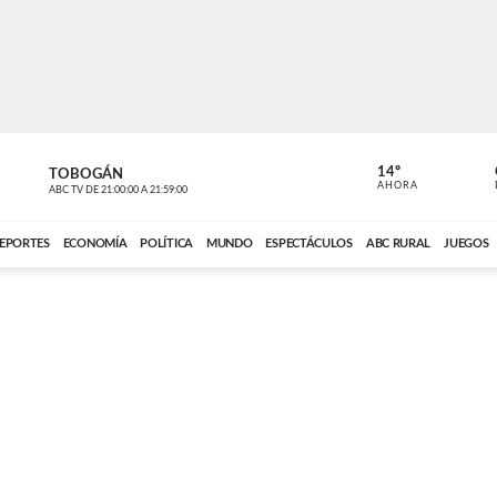
14º
TOBOGÁN
DE TODO 
AHORA
ABC TV
DE
21:00:00
A
21:59:00
ABC CARDINAL 
EPORTES
ECONOMÍA
POLÍTICA
MUNDO
ESPECTÁCULOS
ABC RURAL
JUEGOS