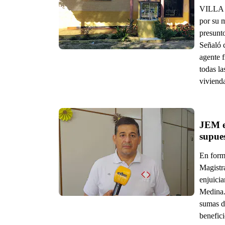
VILLA 
por su 
presunto
Señaló 
agente f
todas la
vivienda
JEM en
supue
En form
Magistra
enjuicia
Medina.
sumas d
benefic