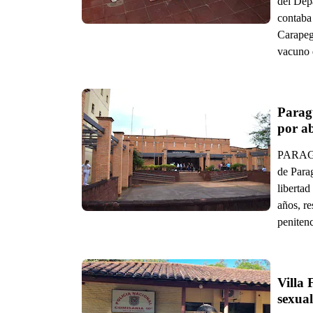
del Dep
contaba
Carapeg
vacuno d
Parag
por ab
PARAGUA
de Para
libertad
años, r
peniten
Villa 
sexua