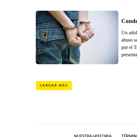
Conde
Un adol
abuso se
por el T
presenta
CARGAR MÁS
NUESTRA HISTORIA
TÉRMIN