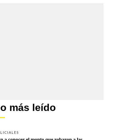
o más leído
LICIALES
n a conocer el monto que robaron a las 