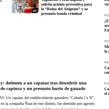
 a
solicita prisión preventiva para 
ví
la “Reina del Abigeato” y su 
presunta banda criminal 
PO
¿E
ac
Em
PO
Mu
la
NA
Ca
co
: detienen a un capataz tras descubrir una 
PO
 de captura y un presunto hurto de ganado
Co
el
 Un capataz del establecimiento ganadero “Cabaña J y N”,
en la compañía Ñuai de este distrito, fue detenido por agentes