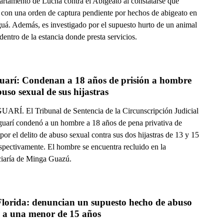
artamento de Lucha contra el Abigeato al constatarse que
 con una orden de captura pendiente por hechos de abigeato en
uá. Además, es investigado por el supuesto hurto de un animal
entro de la estancia donde presta servicios.
uarí: Condenan a 18 años de prisión a hombre 
uso sexual de sus hijastras
RÍ. El Tribunal de Sentencia de la Circunscripción Judicial
guarí condenó a un hombre a 18 años de pena privativa de
 por el delito de abuso sexual contra sus dos hijastras de 13 y 15
espectivamente. El hombre se encuentra recluido en la
ciaría de Minga Guazú.
Florida: denuncian un supuesto hecho de abuso 
l a una menor de 15 años