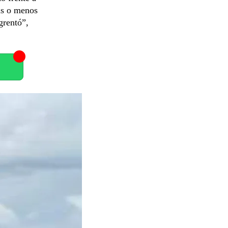
más o menos
grentó”,