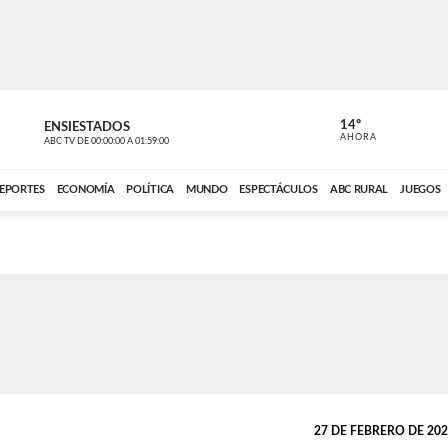
14º
ENSIESTADOS
VOCES DEL
AHORA
ABC TV
DE
00:00:00
A
01:59:00
ABC CARDINAL 
EPORTES
ECONOMÍA
POLÍTICA
MUNDO
ESPECTÁCULOS
ABC RURAL
JUEGOS
27 DE FEBRERO DE 2024