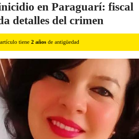
nicidio en Paraguarí: fiscal
da detalles del crimen
artículo tiene
2
año
s
de antigüedad