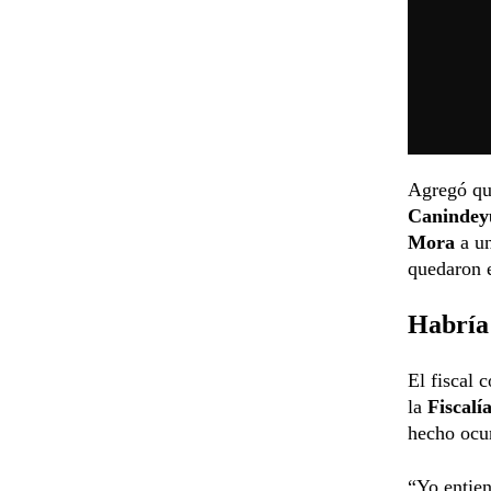
Agregó qu
Canindey
Mora
a u
quedaron e
Habría
El fiscal 
la
Fiscalí
hecho ocur
“Yo entien