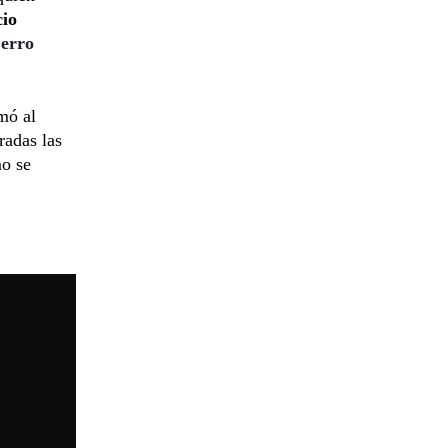
cio
Cerro
mó al
radas las
mo se