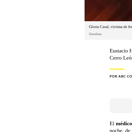
Gloria Casal, víctima de f
Gentileza
Eustacio H
Cerro León
POR
ABC C
El
médico
noche, de 