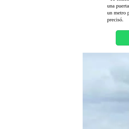
una puerta
un metro p
precisó.