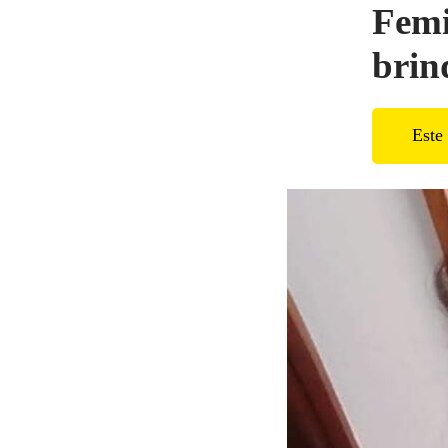
Femi
brin
Este 