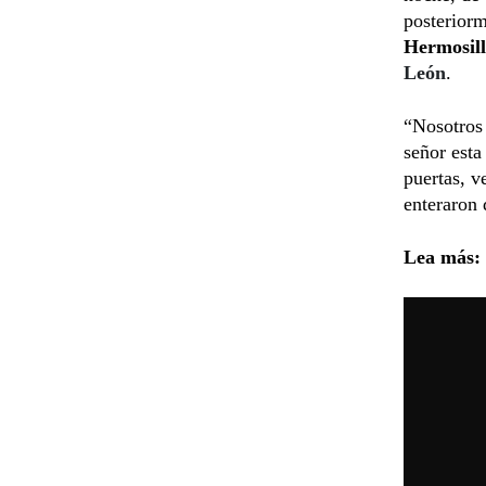
posteriorm
Hermosil
León
.
“Nosotros 
señor esta
puertas, v
enteraron 
Lea más: