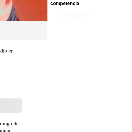
competencia
idio en
omingo de
quien