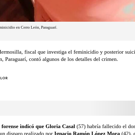
eminicidio en Cerro León, Paraguarí.
ermosilla, fiscal que investiga el feminicidio y posterior suic
, Paraguarí, contó algunos de los detalles del crimen.
OLOR
 forense indicó que Gloria Casal
(57) habría fallecido el d
un disparo realizado por
Ignacio Ramón López Mora
(42), 