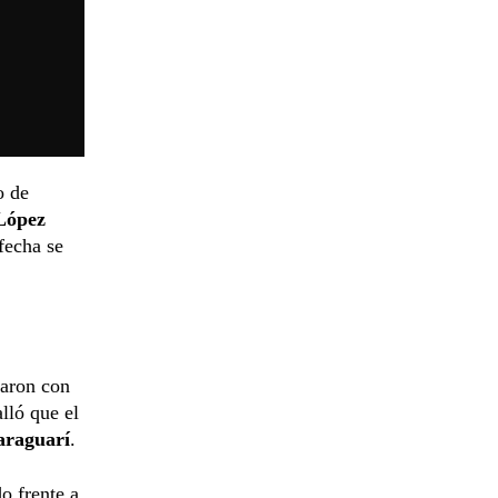
o de
López
fecha se
taron con
alló que el
araguarí
.
o frente a