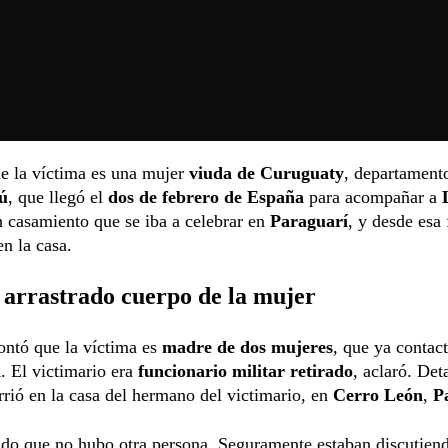
e la víctima es una mujer
viuda de Curuguaty
, departament
ú
, que llegó el
dos de febrero de España
para acompañar a
n casamiento que se iba a celebrar en
Paraguarí
, y desde esa 
n la casa.
 arrastrado cuerpo de la mujer
contó que la víctima es
madre de dos mujeres
, que ya contac
a
. El victimario era
funcionario militar retirado
, aclaró. Det
rió en la casa del hermano del victimario, en
Cerro León
,
P
do que no hubo otra persona. Seguramente estaban discutiend