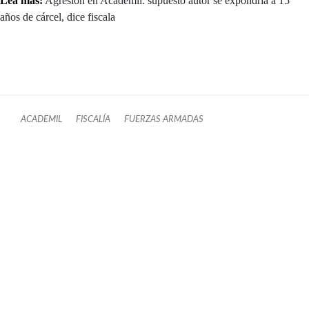
Lea más:
Agresión en Academil: supuesto autor se expondría a 15
años de cárcel, dice fiscala
ACADEMIL
FISCALÍA
FUERZAS ARMADAS