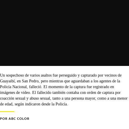
Un sospechoso de varios asaltos fue perseguido y capturado por vecinos de
Guayaibí, en San Pedro, pero mientras que aguardaban a los agentes de la
Policía Nacional, falleció. El momento de la captura fue registrado en
imágenes de video. El fallecido también contaba con orden de captura por
coacción sexual y abuso sexual, tanto a una persona mayor, como a una menor
de edad, según indicaron desde la Policía.
POR
ABC COLOR