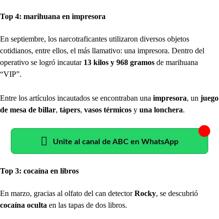
Top 4: marihuana en impresora
En septiembre, los narcotraficantes utilizaron diversos objetos
cotidianos, entre ellos, el más llamativo: una impresora. Dentro del
operativo se logró incautar
13 kilos y 968 gramos
de marihuana
“VIP”.
Entre los artículos incautados se encontraban una
impresora
, un
juego
de mesa de billar
,
tápers
,
vasos térmicos
y
una lonchera
.
Unite al canal de ABC en WhatsApp
Top 3: cocaína en libros
En marzo, gracias al olfato del can detector
Rocky
, se descubrió
cocaína oculta
en las tapas de dos libros.