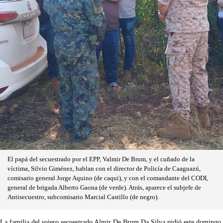
El papá del secuestrado por el EPP, Valmir De Brum, y el cuñado de la
víctima, Silvio Giménez, hablan con el director de Policía de Caaguazú,
comisario general Jorge Aquino (de caqui), y con el comandante del CODI,
general de brigada Alberto Gaona (de verde). Atrás, aparece el subjefe de
Antisecuestro, subcomisario Marcial Castillo (de negro).
La familia del sojero secuestrado Almir De Brum Da Silva pidió este domingo