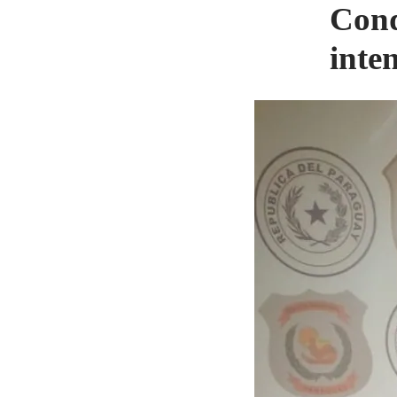
Cond
inte