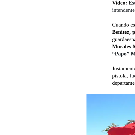
Video:
Es
intendent
Cuando eso
Benítez, 
guardaesp
Morales 
“Papo” M
Justament
pistola,
fu
departame