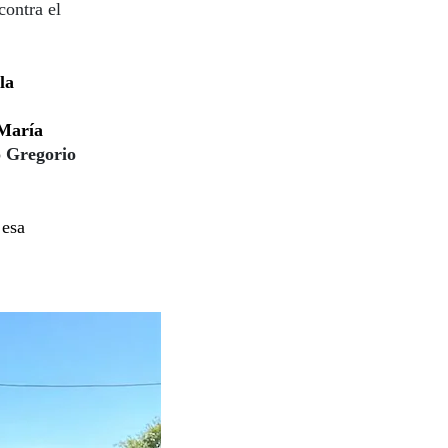
contra el
la
 María
o
Gregorio
 esa