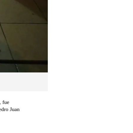
, fue
edro Juan