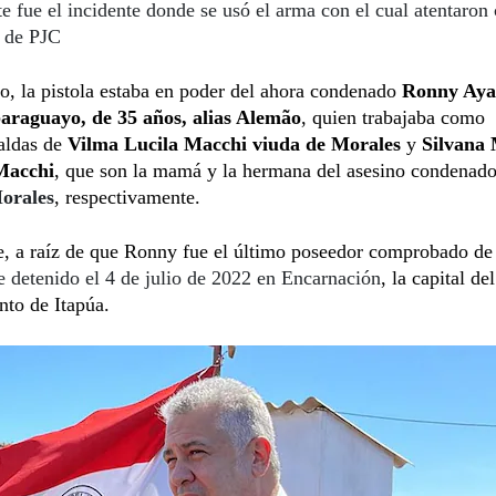
te fue el incidente donde se usó el arma con el cual atentaron 
e de PJC
, la pistola estaba en poder del ahora condenado
Ronny Aya
paraguayo, de 35 años, alias Alemão
, quien trabajaba como
aldas de
Vilma Lucila Macchi viuda de Morales
y
Silvana
Macchi
, que son la mamá y la hermana del asesino condenad
orales
, respectivamente.
e, a raíz de que Ronny fue el último poseedor comprobado de
e detenido el 4 de julio de 2022 en Encarnación
, la capital del
nto de Itapúa.