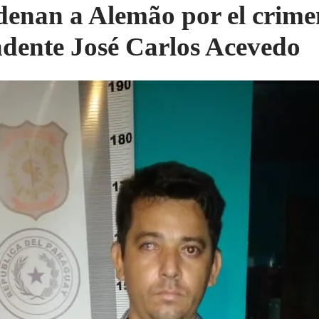
enan a Alemão por el crime
ndente José Carlos Acevedo