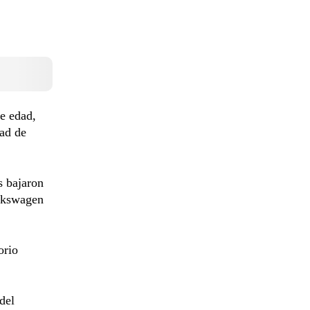
de edad,
dad de
s bajaron
olkswagen
orio
del