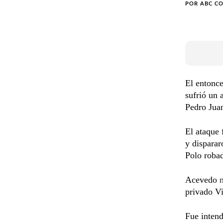
POR
ABC C
El entonce
sufrió un 
Pedro Jua
El ataque 
y dispara
Polo robad
Acevedo
privado V
Fue intend