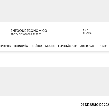
19º
ENFOQUE ECONÓMICO
ENFOQUE 
AHORA
ABC TV
DE
10:00:00
A
11:29:00
ABC CARDINAL 
EPORTES
ECONOMÍA
POLÍTICA
MUNDO
ESPECTÁCULOS
ABC RURAL
JUEGOS
04 DE JUNIO DE 2026