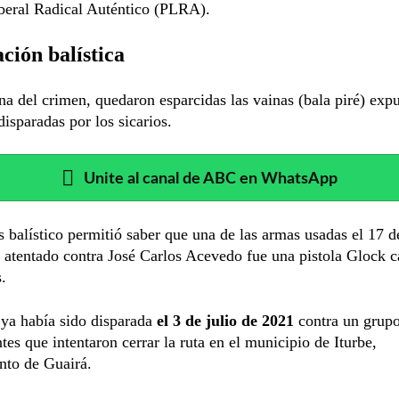
iberal Radical Auténtico (PLRA).
ción balística
na del crimen, quedaron esparcidas las vainas (bala piré) exp
disparadas por los sicarios.
Unite al canal de ABC en WhatsApp
s balístico permitió saber que una de las armas usadas el 17 
 atentado contra José Carlos Acevedo fue una pistola Glock c
.
 ya había sido disparada
el 3 de julio de 2021
contra un grup
tes que intentaron cerrar la ruta en el municipio de Iturbe,
nto de Guairá.