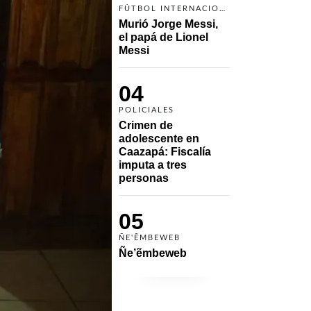
FÚTBOL INTERNACIONAL
Murió Jorge Messi, 
el papá de Lionel 
Messi
04
POLICIALES
Crimen de 
adolescente en 
Caazapá: Fiscalía 
imputa a tres 
personas 
05
ÑE'ẼMBEWEB
Ñe’ẽmbeweb