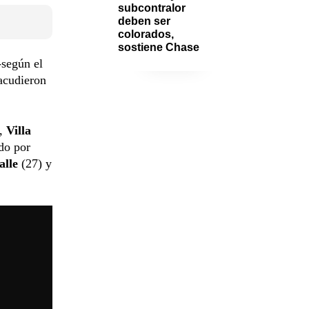
subcontralor 
deben ser 
colorados, 
sostiene Chase
-según el
 acudieron
i,
Villa
do por
alle
(27) y