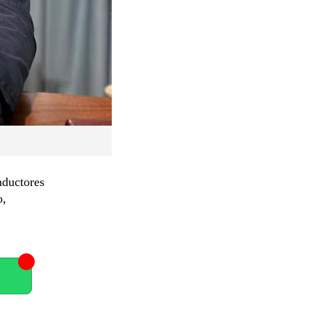
nductores
o,