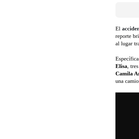
El
accide
reporte br
al lugar t
Específic
Elisa
, tre
Camila A
una camio