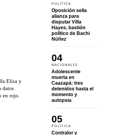
POLÍTICA
Oposición sella 
alianza para 
disputar Villa 
Hayes, bastión 
político de Bachi 
Núñez
04
NACIONALES
Adolescente 
muerta en 
lla Elisa y
Caazapá: tres 
n datos
detenidos hasta el 
momento y 
 en rojo.
autopsia
05
POLÍTICA
Contralor y 