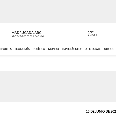
19º
MADRUGADA ABC
MADRUGAD
AHORA
ABC TV
DE
00:00:00
A
04:59:00
ABC CARDINAL 
EPORTES
ECONOMÍA
POLÍTICA
MUNDO
ESPECTÁCULOS
ABC RURAL
JUEGOS
13 DE JUNIO DE 2026