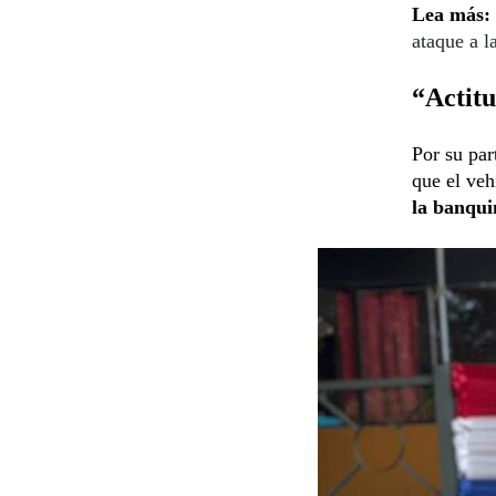
Lea más:
ataque a l
“Actitu
Por su par
que el veh
la banqui