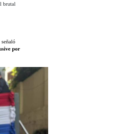
 brutal
, señaló
usive por