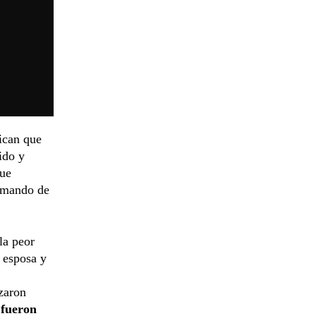
dican que
ido y
que
l mando de
la peor
 esposa y
izaron
 fueron