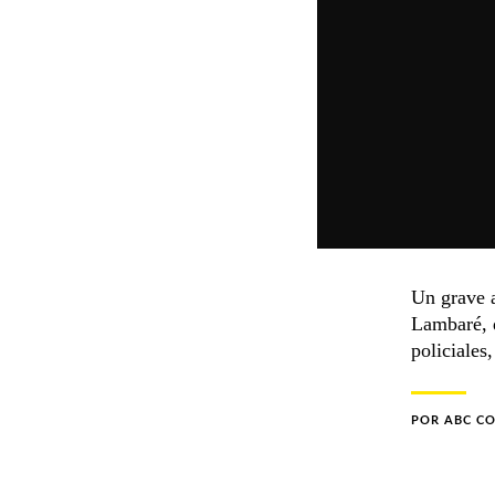
Un grave a
Lambaré, d
policiales
POR
ABC C