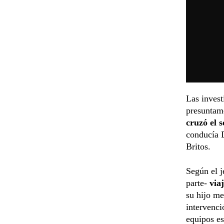
Las invest
presuntame
cruzó el 
conducía D
Britos.
Según el j
parte-
via
su hijo m
intervenci
equipos es