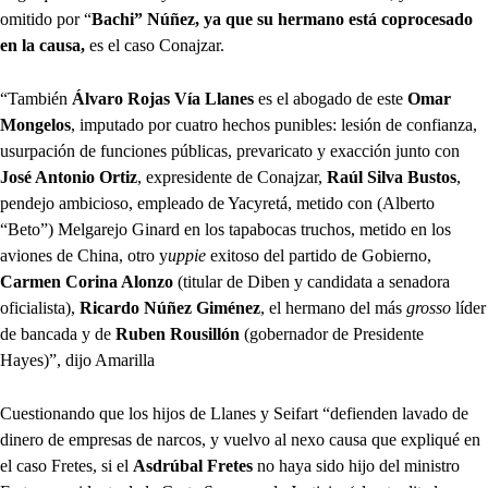
omitido por “
Bachi” Núñez, ya que su hermano está coprocesado
en la causa,
es el caso Conajzar.
“También
Álvaro Rojas Vía Llanes
es el abogado de este
Omar
Mongelos
, imputado por cuatro hechos punibles: lesión de confianza,
usurpación de funciones públicas, prevaricato y exacción junto con
José Antonio Ortiz
, expresidente de Conajzar,
Raúl Silva Bustos
,
pendejo ambicioso, empleado de Yacyretá, metido con (Alberto
“Beto”) Melgarejo Ginard en los tapabocas truchos, metido en los
aviones de China, otro y
uppie
exitoso del partido de Gobierno,
Carmen Corina Alonzo
(titular de Diben y candidata a senadora
oficialista),
Ricardo Núñez Giménez
, el hermano del más
grosso
líder
de bancada y de
Ruben Rousillón
(gobernador de Presidente
Hayes)”, dijo Amarilla
Cuestionando que los hijos de Llanes y Seifart “defienden lavado de
dinero de empresas de narcos, y vuelvo al nexo causa que expliqué en
el caso Fretes, si el
Asdrúbal Fretes
no haya sido hijo del ministro