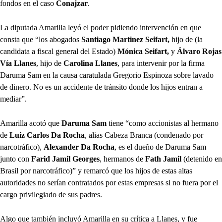
fondos en el caso
Conajzar
.
La diputada Amarilla leyó el poder pidiendo intervención en que
consta que “los abogados
Santiago Martinez Seifart,
hijo de (la
candidata a fiscal general del Estado)
Mónica Seifart,
y
Álvaro Rojas
Vía Llanes
, hijo de
Carolina Llanes
, para intervenir por la firma
Daruma Sam en la causa caratulada Gregorio Espinoza sobre lavado
de dinero. No es un accidente de tránsito donde los hijos entran a
mediar”.
Amarilla acotó que
Daruma Sam
tiene “como accionistas al hermano
de
Luiz Carlos Da Rocha
, alias Cabeza Branca (condenado por
narcotráfico),
Alexander Da Rocha
, es el dueño de Daruma Sam
junto con
Farid Jamil Georges
, hermanos de
Fath Jamil
(detenido en
Brasil por narcotráfico)” y remarcó que los hijos de estas altas
autoridades no serían contratados por estas empresas si no fuera por el
cargo privilegiado de sus padres.
Algo que también incluyó Amarilla en su crítica a Llanes, y fue