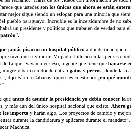
Parece que ustedes
son los únicos que ahora se están enter
tar mejor sigue siendo un eslogan para una minoría que siem
del pueblo paraguayo. Increíble es la incertidumbre de no sa
habrá un presidente y políticos que trabajen de verdad para e
l
patrón
”.
que jamás pisaron un hospital público
a donde tiene que ir 
pre tuvo que ir y morir. Mi padre falleció en las peores cond
l de Luque. Vayan a ver eso, a gente que tiene que
bañarse e
, mugre y barro en donde entran
gatos
y
perros
, donde las c
s”, dijo Fátima Cabañas, quien les cuestionó: ¿
en qué mundo
?”.
e que
antes de asumir la presidencia ya debía conocer la 
ís, y más aún del único hospital nacional que existe.
Ahora g
e les importa
y harán algo. Los proyectos de cambio y mejor
ensar durante la candidatura y aplicarse durante el mandato”,
scar Machuca.