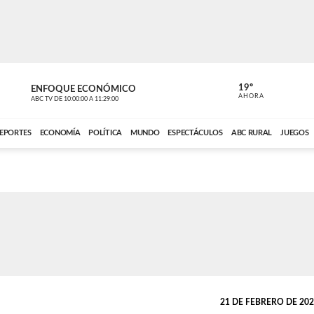
19º
ENFOQUE ECONÓMICO
ENFOQUE 
AHORA
ABC TV
DE
10:00:00
A
11:29:00
ABC CARDINAL 
EPORTES
ECONOMÍA
POLÍTICA
MUNDO
ESPECTÁCULOS
ABC RURAL
JUEGOS
21 DE FEBRERO DE 2024