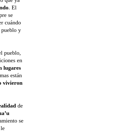
ando
. El
pre se
ber cuándo
l pueblo y
el pueblo,
iciones en
n lugares
amas están
 vivieron
realidad
de
ua’u
amiento se
 le