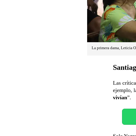
La primera dama, Leticia O
Santiag
Las crític
ejemplo, l
vivían
”.
Sole Yegro