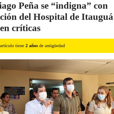
iago Peña se “indigna” con
ación del Hospital de Itauguá 
en críticas
artículo tiene
2
año
s
de antigüedad