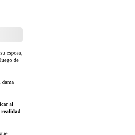
 su esposa,
 luego de
ra dama
icar al
a
realidad
que