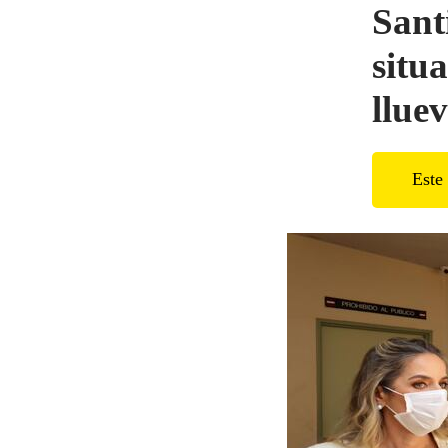
Sant
situ
lluev
Este 