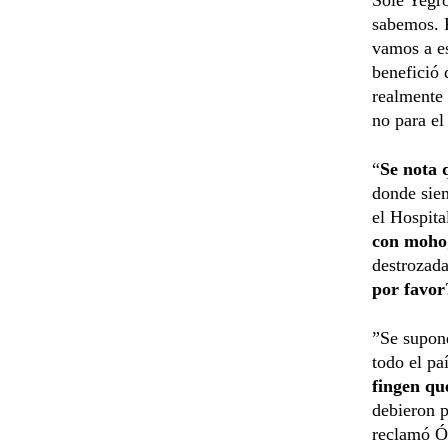
sabemos. 
vamos a es
benefició 
realmente 
no para e
“
Se nota 
donde siem
el Hospita
con moho
destrozada
por favor
”Se supon
todo el pa
fingen qu
debieron p
reclamó Ó