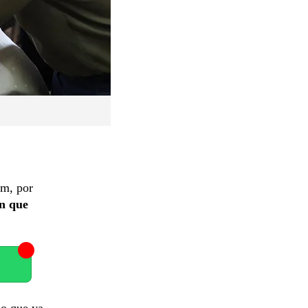
am, por
an que
lo que ya