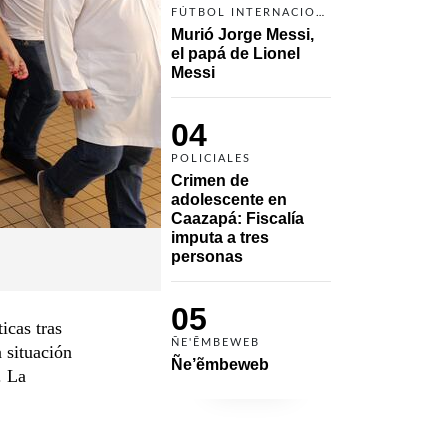
FÚTBOL INTERNACIONAL
Murió Jorge Messi, 
el papá de Lionel 
Messi
04
POLICIALES
Crimen de 
adolescente en 
Caazapá: Fiscalía 
imputa a tres 
personas 
05
icas tras
ÑE'ẼMBEWEB
 situación
Ñe’ẽmbeweb
. La