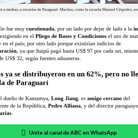
on a medias, a escuelas de Paraguarí. Muchas, como la escuela Manuel Céspedes, no
ción fue muy
cuestionada
, por un lado por dejar de lado a la
i
 exigiendo en el
Pliego de Bases y Condiciones
el uso de mat
 en el país; por otro lado porque existirían indicios de
uración
, ya que Itaipú pagó hasta US$ 97 por cada set, mientr
de US$ 32, según fuentes aduaneras.
s ya se distribuyeron en un 62%, pero no ll
la de Paraguarí
el dueño de Kamamya,
Long Jiang
, es
amigo cercano
del
ente de la República,
Pedro Alliana
, y del director paraguayo
arías
.
Unite al canal de ABC en WhatsApp