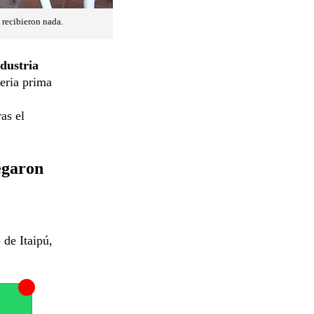
 recibieron nada.
ndustria
eria prima
as el
egaron
 de Itaipú,