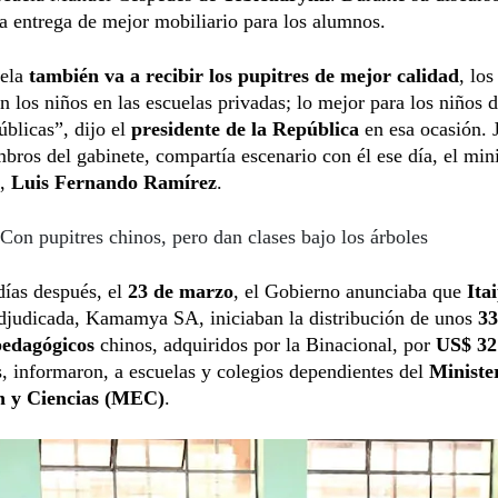
a entrega de mejor mobiliario para los alumnos.
uela
también va a recibir los pupitres de mejor calidad
, lo
an los niños en las escuelas privadas; lo mejor para los niños d
úblicas”, dijo el
presidente de la República
en esa ocasión. 
bros del gabinete, compartía escenario con él ese día, el min
n,
Luis Fernando Ramírez
.
Con pupitres chinos, pero dan clases bajo los árboles
días después, el
23 de marzo
, el Gobierno anunciaba que
Ita
djudicada, Kamamya SA, iniciaban la distribución de unos
33
pedagógicos
chinos, adquiridos por la Binacional, por
US$ 32
s, informaron, a escuelas y colegios dependientes del
Ministe
n y Ciencias (MEC)
.