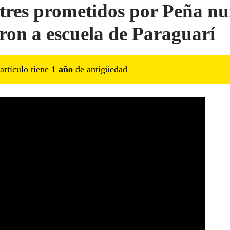
tres prometidos por Peña n
aron a escuela de Paraguarí
artículo tiene
1
año
de antigüedad