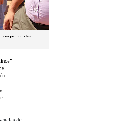
o Peña prometió los
hinos”
de
do.
s
de
scuelas de