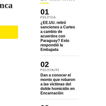
unca
01
POLÍTICA
¿EE.UU. retiró 
sanciones a Cartes 
a cambio de 
acuerdos con 
Paraguay? Esto 
respondió la 
Embajada
02
POLICIALES
Dan a conocer el 
monto que robaron 
a las víctimas del 
doble homicidio en 
Encarnación