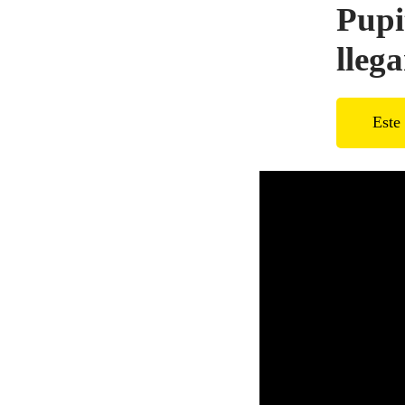
Pupi
lleg
Este 