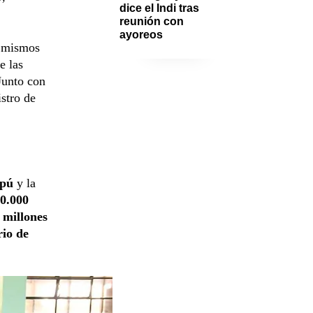
dice el Indi tras 
reunión con 
ayoreos
s mismos
e las
Junto con
istro de
ipú
y la
0.000
 millones
rio de