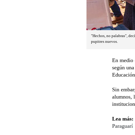
"Hechos, no palabras", dec
pupitres nuevos.
En medio d
según una
Educación 
Sin embarg
alumnos, 
institucio
Lea más:
Paraguarí