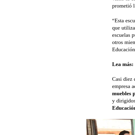
prometió l
“Esta esc
que utiliz
escuelas p
otros miem
Educació
Lea más:
Casi diez 
empresa a
muebles 
y dirigido
Educació