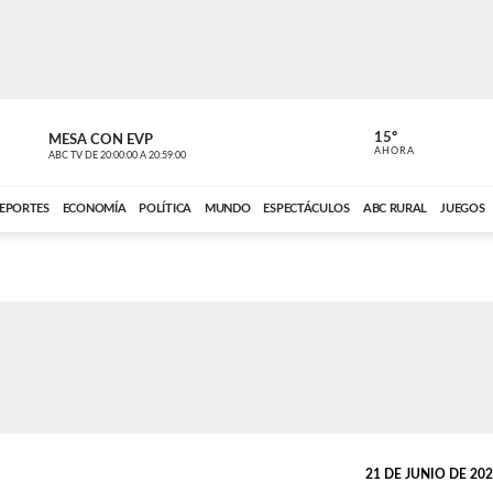
15º
MESA CON EVP
EL OBSERV
AHORA
ABC TV
DE
20:00:00
A
20:59:00
ABC CARDINAL 
EPORTES
ECONOMÍA
POLÍTICA
MUNDO
ESPECTÁCULOS
ABC RURAL
JUEGOS
21 DE JUNIO DE 2025