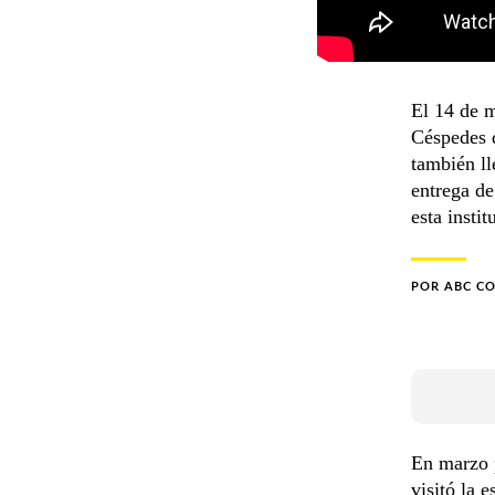
El 14 de m
Céspedes 
también ll
entrega d
esta instit
POR
ABC C
En marzo 
visitó la