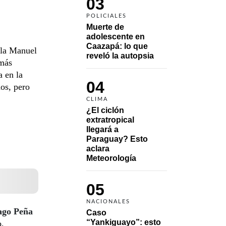
03
POLICIALES
Muerte de 
adolescente en 
Caazapá: lo que 
ela Manuel
reveló la autopsia
 más
a en la
04
os, pero
CLIMA
¿El ciclón 
extratropical 
llegará a 
Paraguay? Esto 
aclara 
Meteorología
05
NACIONALES
ago Peña
Caso 
“Yankiguayo”: esto 
o,