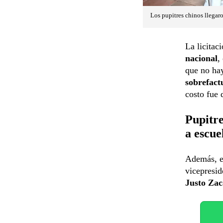
Los pupitres chinos llegar
La licita
nacional
,
que no hay
sobrefact
costo fue 
Pupitre
a escue
Además, 
vicepresid
Justo Zac