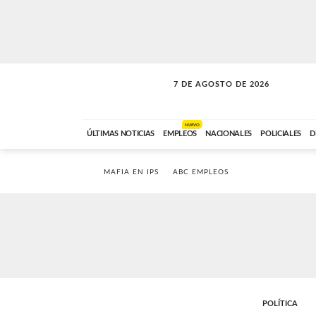
7 DE AGOSTO DE 2026
SOLO MÚSICA
ABC FM
18:00 A 23:59
NUEVO
ÚLTIMAS NOTICIAS
EMPLEOS
NACIONALES
POLICIALES
D
MAFIA EN IPS
ABC EMPLEOS
POLÍTICA