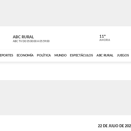
11º
ABC RURAL
CONTACTO
AHORA
ABC TV
DE
05:00:00
A
05:59:00
ABC CARDINAL 
EPORTES
ECONOMÍA
POLÍTICA
MUNDO
ESPECTÁCULOS
ABC RURAL
JUEGOS
22 DE JULIO DE 2025