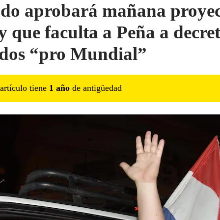
do aprobará mañana proyec
ey que faculta a Peña a decre
ados “pro Mundial”
artículo tiene
1
año
de antigüedad