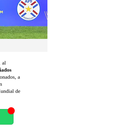
 al
riados
ionados, a
n
Mundial de