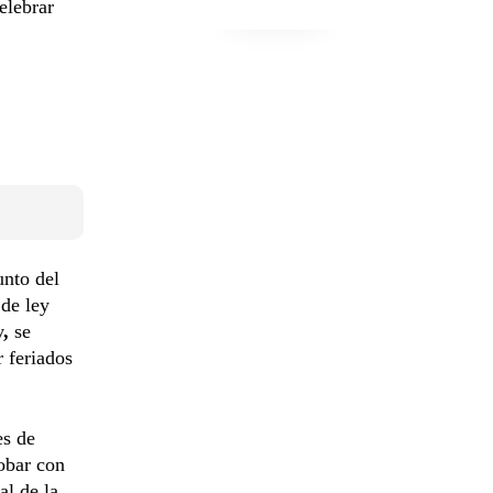
elebrar
nto del
 de ley
y
,
se
r feriados
es de
obar con
al de la