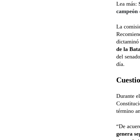
Lea más:
campeón 
La comisió
Recomienda
dictaminó 
de la Bat
del senado
día.
Cuestio
Durante el
Constituci
término am
“De acuerd
genera se