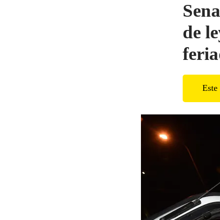
Sena
de l
feri
Este 