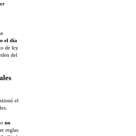
er
se
o el día
to de ley
rden del
ales
tionó el
les.
eso
no
er reglas