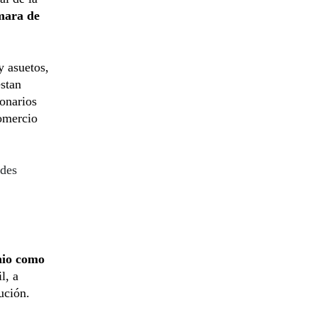
ara de
y asuetos,
estan
ionarios
comercio
ndes
nio como
l, a
ución.