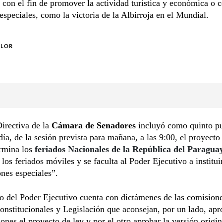
 con el fin de promover la actividad turística y económica o c
especiales, como la victoria de la Albirroja en el Mundial.
OLOR
irectiva de la
Cámara de Senadores
incluyó como quinto pu
día, de la sesión prevista para mañana, a las 9:00, el proyecto
rmina los
feriados Nacionales de la República del Paragua
 los feriados móviles y se faculta al Poder Ejecutivo a institui
ones especiales”.
o del Poder Ejecutivo cuenta con dictámenes de las comision
nstitucionales y Legislación que aconsejan, por un lado, apr
ones el proyecto de ley y por el otro aprobar la versión origin