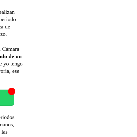
ealizan
 periodo
ca de
rzo.
la Cámara
odo de un
ue yo tengo
oría, ese
eriodos
 manos,
 las