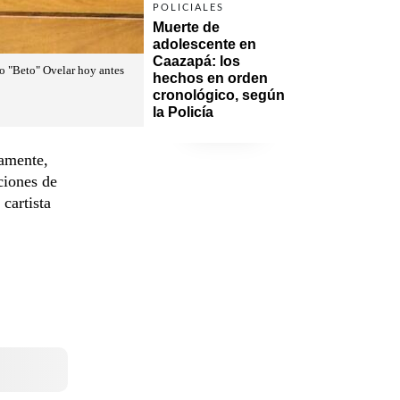
POLICIALES
Muerte de 
adolescente en 
Caazapá: los 
vio "Beto" Ovelar hoy antes
hechos en orden 
cronológico, según 
la Policía
tamente,
ciones de
cartista