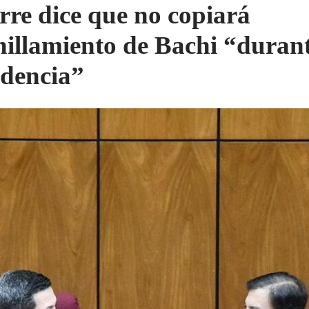
rre dice que no copiará
nillamiento de Bachi “durant
idencia”