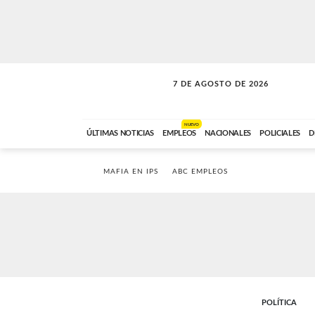
7 DE AGOSTO DE 2026
A DE LA TARDE
ABC FM
12:00 A 14:59
NUEVO
ÚLTIMAS NOTICIAS
EMPLEOS
NACIONALES
POLICIALES
D
MAFIA EN IPS
ABC EMPLEOS
POLÍTICA