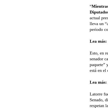
“
Mientras 
Diputados
actual pre
lleva un “
periodo co
Lea más:
Esto, en r
senador ca
paquete” 
está en el
Lea más:
Latorre fu
Senado, di
respetan l