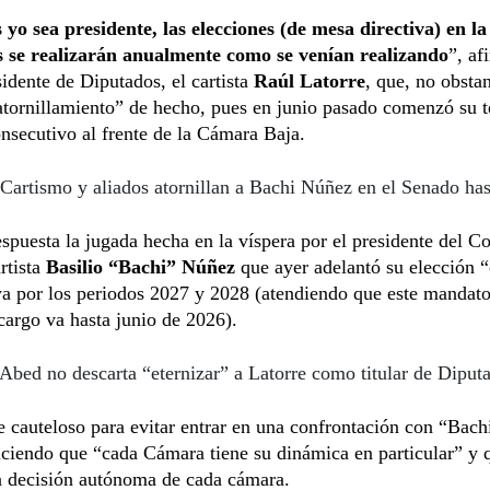
yo sea presidente, las elecciones (de mesa directiva) en la
 se realizarán anualmente como se venían realizando
”, af
sidente de Diputados, el cartista
Raúl Latorre
, que, no obstan
atornillamiento” de hecho, pues en junio pasado comenzó su t
nsecutivo al frente de la Cámara Baja.
Cartismo y aliados atornillan a Bachi Núñez en el Senado has
espuesta la jugada hecha en la víspera por el presidente del C
rtista
Basilio “Bachi” Núñez
que ayer adelantó su elección 
ya por los periodos 2027 y 2028 (atendiendo que este mandat
 cargo va hasta junio de 2026).
Abed no descarta “eternizar” a Latorre como titular de Diput
e cauteloso para evitar entrar en una confrontación con “Bachi
ciendo que “cada Cámara tiene su dinámica en particular” y 
a decisión autónoma de cada cámara.