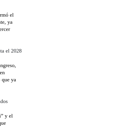
irmó el
te, ya
ercer
ta el 2028
ongreso,
“en
o que ya
ados
” y el
que