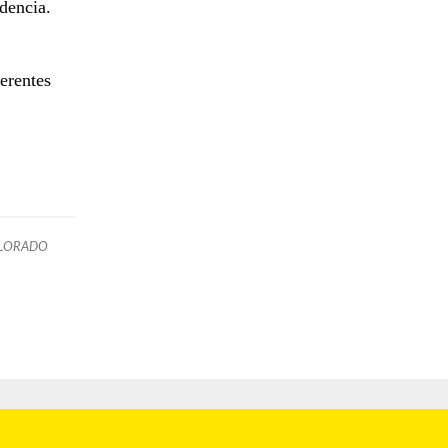
idencia.
erentes
LORADO