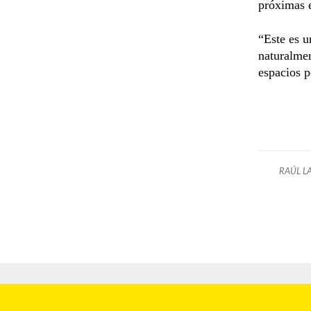
próximas e
“Este es u
naturalmen
espacios p
RAÚL L