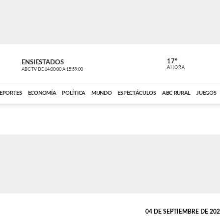
17º
ENSIESTADOS
PERIODÍST
AHORA
ABC TV
DE
14:00:00
A
15:59:00
ABC CARDINAL 
EPORTES
ECONOMÍA
POLÍTICA
MUNDO
ESPECTÁCULOS
ABC RURAL
JUEGOS
04 DE SEPTIEMBRE DE 2025