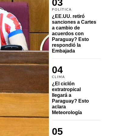
03
POLÍTICA
¿EE.UU. retiró 
sanciones a Cartes 
a cambio de 
acuerdos con 
Paraguay? Esto 
respondió la 
Embajada
04
CLIMA
¿El ciclón 
extratropical 
llegará a 
Paraguay? Esto 
aclara 
Meteorología
05