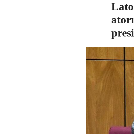
Lato
ator
pres