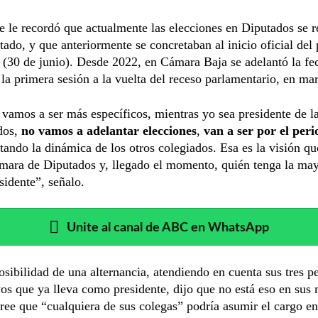
 le recordó que actualmente las elecciones en Diputados se r
tado, y que anteriormente se concretaban al inicio oficial del
o (30 de junio). Desde 2022, en Cámara Baja se adelantó la fe
 la primera sesión a la vuelta del receso parlamentario, en ma
vamos a ser más específicos, mientras yo sea presidente de 
dos,
no vamos a adelantar elecciones
,
van a ser por el peri
tando la dinámica de los otros colegiados. Esa es la visión q
mara de Diputados y, llegado el momento, quién tenga la may
esidente”, señalo.
Unite al canal de ABC en WhatsApp
osibilidad de una alternancia, atendiendo en cuenta sus tres p
os que ya lleva como presidente, dijo que no está eso en sus
ree que “cualquiera de sus colegas” podría asumir el cargo en