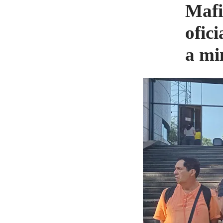
Mafi
ofici
a mi