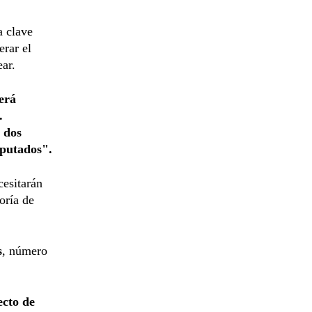
a clave
erar el
ear.
erá
.
 dos
iputados".
cesitarán
oría de
s
, número
ecto de