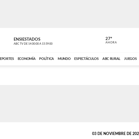
27º
ENSIESTADOS
PERIODÍST
AHORA
ABC TV
DE
14:00:00
A
15:59:00
ABC CARDINAL 
EPORTES
ECONOMÍA
POLÍTICA
MUNDO
ESPECTÁCULOS
ABC RURAL
JUEGOS
03 DE NOVIEMBRE DE 2025