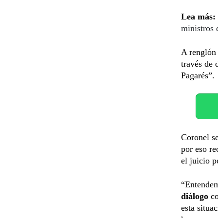
Lea más:
ministros 
A renglón
través de 
Pagarés”.
Coronel se
por eso re
el juicio 
“Entendem
diálogo
co
esta situa