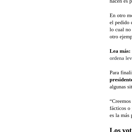
hacen es p
En otro m
el pedido 
lo cual no
otro ejemp
Lea más:
ordena le
Para final
president
algunas si
“Creemos
fácticos o
es la más 
Los vot