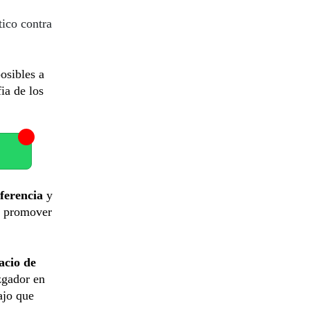
tico contra
osibles a
ia de los
iferencia
y
be promover
acio de
zgador en
ajo que