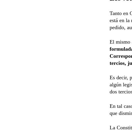
Tanto en 
está en la
pedido, au
El mismo a
formulada
Correspon
tercios, 
Es decir, 
algún legi
dos tercio
En tal cas
que dismin
La Consti