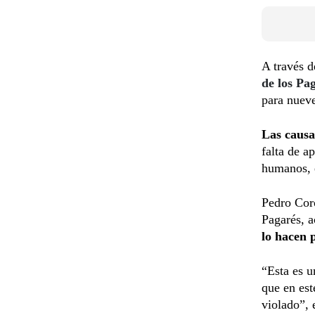
A través d
de los Pa
para nueve
Las causa
falta de a
humanos, e
Pedro Coro
Pagarés, a
lo hacen 
“Esta es 
que en est
violado”, 