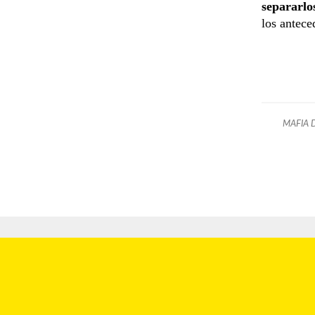
separarlo
los anteced
MAFIA 