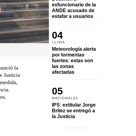
exfuncionario de la 
ANDE acusado de 
estafar a usuarios
04
CLIMA
Meteorología alerta 
por tormentas 
fuertes: estas son 
las zonas 
nunció la
afectadas
e Justicia
 medida,
05
ncia.
os.
NACIONALES
IPS: extitular Jorge 
Brítez se entregó a 
la Justicia