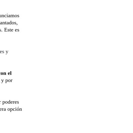
nunciamos
vantados,
s. Este es
es y
on el
 y por
r poderes
mera opción