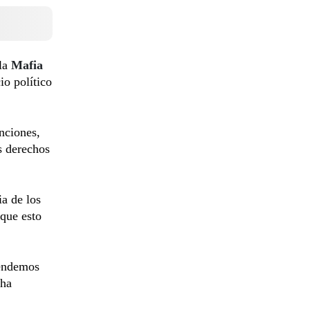
 la
Mafia
io político
nciones,
s derechos
a de los
 que esto
endemos
 ha