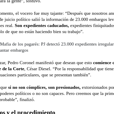
ara la gente”, sostuvo.
omento, el vocero fue muy tajante: “Después que nosotros a
de juicio político salió la información de 23.000 embargos le
 es real.
Son expedientes caducados,
expedientes finiquitado
lo de que no están haciendo bien su trabajo”.
Mafia de los pagarés: PJ detectó 23.000 expedientes irregular
vantar embargos
izar, Pedro Coronel manifestó que desean que esto
comience c
e de la Corte
, César Diesel. “Por la responsabilidad que tiene
tuaciones particulares, que se presentan también”.
 que
si no son cómplices, son presionados,
extorsionados po
 poderes políticos o no son capaces. Pero creemos que la pri
probable”, finalizó.
os y el procedimiento