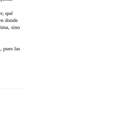
r, qué
 en donde
rima, sino
, pues las