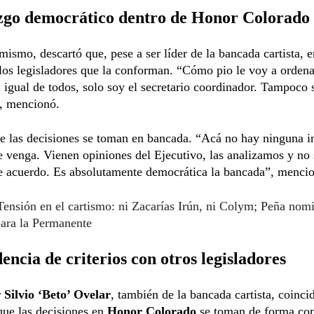
zgo democrático dentro de Honor Colorado
mismo, descartó que, pese a ser líder de la bancada cartista, 
los legisladores que la conforman. “Cómo pio le voy a ordena
l igual de todos, solo soy el secretario coordinador. Tampoco 
”, mencionó.
e las decisiones se toman en bancada. “Acá no hay ninguna i
e venga. Vienen opiniones del Ejecutivo, las analizamos y no
e acuerdo. Es absolutamente democrática la bancada”, menci
Tensión en el cartismo: ni Zacarías Irún, ni Colym; Peña nom
ara la Permanente
encia de criterios con otros legisladores
r
Silvio ‘Beto’ Ovelar
, también de la bancada cartista, coinci
que las decisiones en
Honor Colorado
se toman de forma con