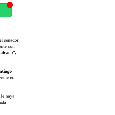
el senador
ente con
Galeano”,
ntiago
viene en
 le haya
cada