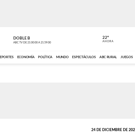
22º
DOBLE B
DE TODO 
AHORA
ABC TV
DE
21:00:00
A
21:59:00
ABC CARDINAL 
EPORTES
ECONOMÍA
POLÍTICA
MUNDO
ESPECTÁCULOS
ABC RURAL
JUEGOS
24 DE DICIEMBRE DE 2025