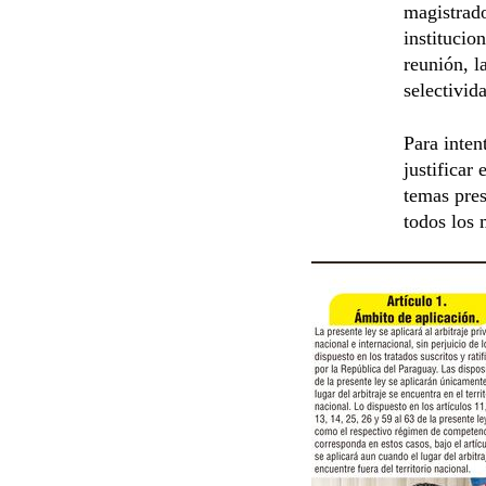
magistrado
institucio
reunión, l
selectivid
Para inten
justificar
temas pres
todos los 