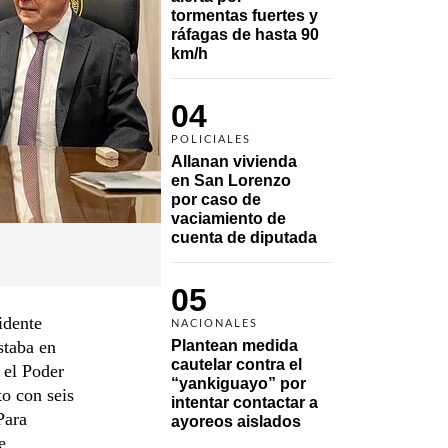
tormentas fuertes y 
ráfagas de hasta 90 
km/h
04
POLICIALES
Allanan vivienda 
en San Lorenzo 
por caso de 
vaciamiento de 
cuenta de diputada
05
idente
NACIONALES
staba en
Plantean medida 
cautelar contra el 
 el Poder
“yankiguayo” por 
to con seis
intentar contactar a 
Para
ayoreos aislados
e