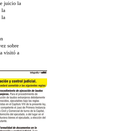
 juicio la
 la
 la
on
vez sobre
 visitó a