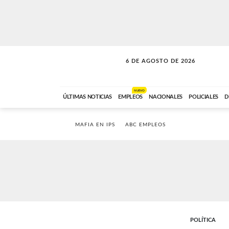
6 DE AGOSTO DE 2026
SOLO MÚSICA
ABC FM
18:00 A 23:59
NUEVO
ÚLTIMAS NOTICIAS
EMPLEOS
NACIONALES
POLICIALES
D
MAFIA EN IPS
ABC EMPLEOS
POLÍTICA