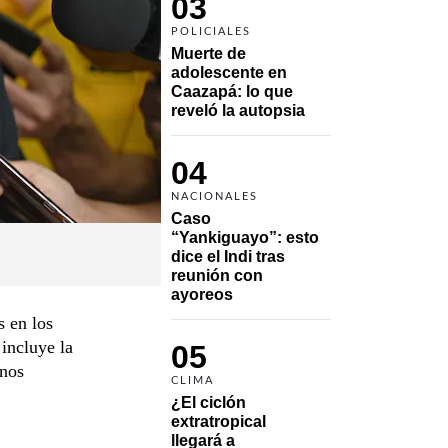
03
POLICIALES
Muerte de 
adolescente en 
Caazapá: lo que 
reveló la autopsia
04
NACIONALES
Caso 
“Yankiguayo”: esto 
dice el Indi tras 
reunión con 
ayoreos
s en los
 incluye la
05
rnos
CLIMA
¿El ciclón 
extratropical 
llegará a 