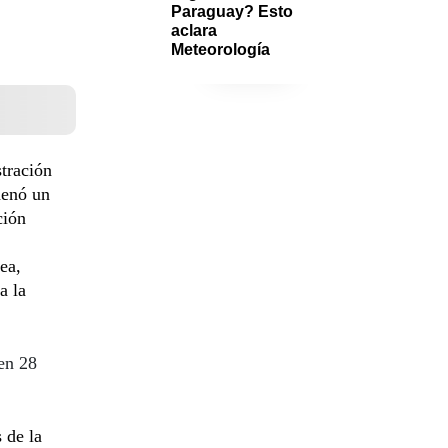
Paraguay? Esto 
aclara 
Meteorología
tración
denó un
ción
ea,
a la
en 28
 de la