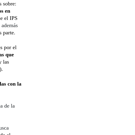
s sobre:
os en
e el IPS
, además
s parte.
s por el
vas que
y las
).
das con la
a de la
usca
de el