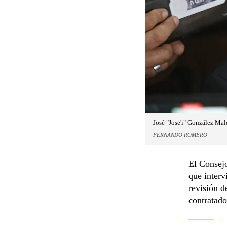
José "Jose'i" González Mal
FERNANDO ROMERO
El Consejo
que interv
revisión d
contratado