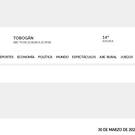
14º
TOBOGÁN
DE TODO 
AHORA
ABC TV
DE
21:00:00
A
21:59:00
ABC CARDINAL 
EPORTES
ECONOMÍA
POLÍTICA
MUNDO
ESPECTÁCULOS
ABC RURAL
JUEGOS
30 DE MARZO DE 2026