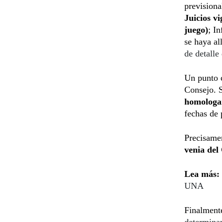
previsiona
Juicios v
juego)
; I
se haya a
de detalle
Un punto c
Consejo. S
homologar
fechas de 
Precisamen
venia del
Lea más:
UNA
Finalmente
determinar