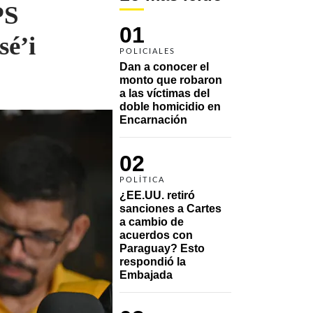
PS
01
sé’i
POLICIALES
Dan a conocer el 
monto que robaron 
a las víctimas del 
doble homicidio en 
Encarnación
02
POLÍTICA
¿EE.UU. retiró 
sanciones a Cartes 
a cambio de 
acuerdos con 
Paraguay? Esto 
respondió la 
Embajada