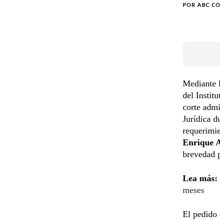
POR
ABC C
Mediante 
del Instit
corte admi
Jurídica d
requerimie
Enrique 
brevedad p
Lea más:
meses
El pedido 