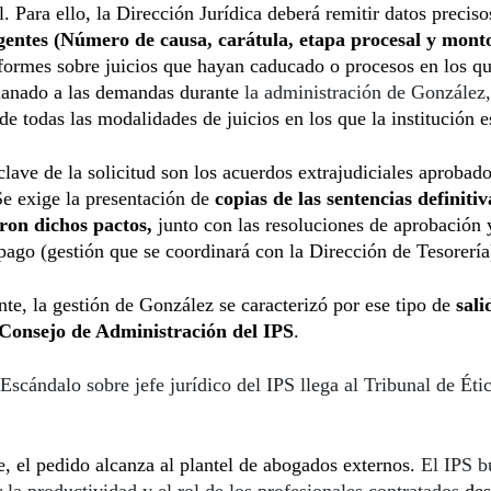
l. Para ello, la Dirección Jurídica deberá remitir datos preciso
igentes (Número de causa, carátula, etapa procesal y mont
nformes sobre juicios que hayan caducado o procesos en los qu
llanado a las demandas durante
la administración de González
de todas las modalidades de juicios en los que la institución e
lave de la solicitud son los acuerdos extrajudiciales aprobado
e exige la presentación de
copias de las sentencias definiti
on dichos pactos,
junto con las resoluciones de aprobación 
pago (gestión que se coordinará con la Dirección de Tesorería
te, la gestión de González se caracterizó por ese tipo de
sali
 Consejo de Administración del IPS
.
Escándalo sobre jefe jurídico del IPS llega al Tribunal de Étic
, el pedido alcanza al plantel de abogados externos.
El IPS b
 la productividad y el rol de los profesionales contratados
des