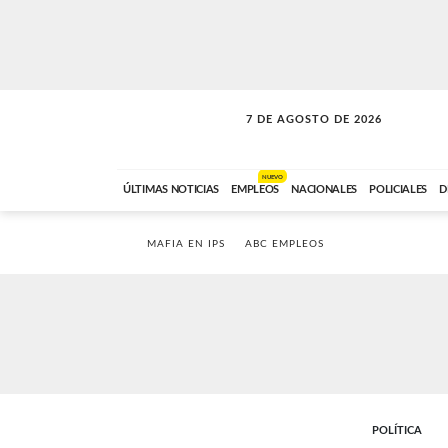
7 DE AGOSTO DE 2026
SOLO MÚSICA
ABC FM
18:00 A 23:59
NUEVO
ÚLTIMAS NOTICIAS
EMPLEOS
NACIONALES
POLICIALES
D
MAFIA EN IPS
ABC EMPLEOS
POLÍTICA